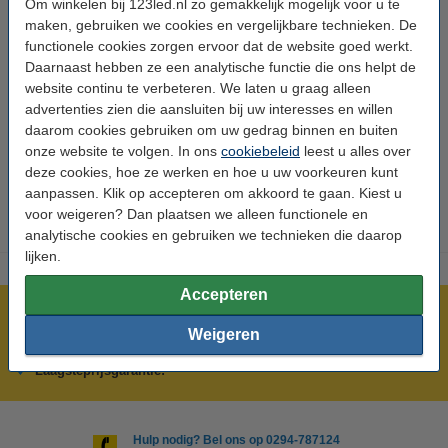
kiezen van de juiste dimmer.
Om winkelen bij 123led.nl zo gemakkelijk mogelijk voor u te
maken, gebruiken we cookies en vergelijkbare technieken. De
functionele cookies zorgen ervoor dat de website goed werkt.
Vragen over af- en aansnijdende dimmers?
Daarnaast hebben ze een analytische functie die ons helpt de
website continu te verbeteren. We laten u graag alleen
Mail naar
advertenties zien die aansluiten bij uw interesses en willen
Bel
0294-787125
klantenservice@123led.nl
daarom cookies gebruiken om uw gedrag binnen en buiten
Op werkdagen van
onze website te volgen. In ons
cookiebeleid
leest u alles over
Binnen 1 werkdag antwoord
9.00 tot 22.00 uur
deze cookies, hoe ze werken en hoe u uw voorkeuren kunt
aanpassen. Klik op accepteren om akkoord te gaan. Kiest u
voor weigeren? Dan plaatsen we alleen functionele en
analytische cookies en gebruiken we technieken die daarop
lijken.
Accepteren
Meer dan 5 miljoen klanten!
Weigeren
Voor 23.59 uur besteld, morgen in huis!
Laagsteprijsgarantie!
Hulp nodig? Bel ons op 0294-787124