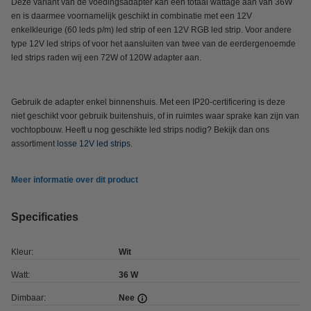
Deze variant van de voedingsadapter kan een totaal wattage aan van 36W
en is daarmee voornamelijk geschikt in combinatie met een 12V
enkelkleurige (60 leds p/m) led strip of een 12V RGB led strip. Voor andere
type 12V led strips of voor het aansluiten van twee van de eerdergenoemde
led strips raden wij een 72W of 120W adapter aan.
Gebruik de adapter enkel binnenshuis. Met een IP20-certificering is deze
niet geschikt voor gebruik buitenshuis, of in ruimtes waar sprake kan zijn van
vochtopbouw.
Heeft u nog geschikte led strips nodig? Bekijk dan ons
assortiment
losse 12V led strips
.
Meer informatie over dit product
Specificaties
Kleur:
Wit
Watt:
36 W
Dimbaar:
Nee