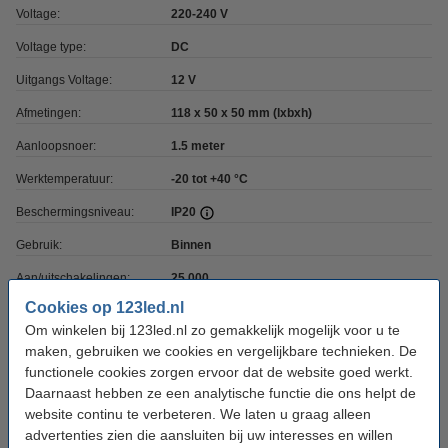
Voltage:
220-240 V
Voltage type:
DC
Uitgangs Voltage:
12 V
Afmetingen:
118 x 50 x 50 mm (lxbxh)
Aanloopsnoer:
1.5 meter
Werktemperatuur:
-20 tot +40 °C
Beschermingsniveau:
IP20
Gebruik:
Binnen
Aan/uitschakelingen:
25.000
Cookies op 123led.nl
Oud voor nieuw:
uw oude apparaat
Om winkelen bij 123led.nl zo gemakkelijk mogelijk voor u te
maken, gebruiken we cookies en vergelijkbare technieken. De
functionele cookies zorgen ervoor dat de website goed werkt.
12V adapter en maximaal wattage
Daarnaast hebben ze een analytische functie die ons helpt de
website continu te verbeteren. We laten u graag alleen
advertenties zien die aansluiten bij uw interesses en willen