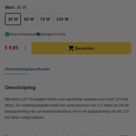
Watt:
36 W
36 W
60 W
72 W
120 W
Direct leverbaar
Morgen in huis
€ 9,95
Bestellen
Omschrijving
Specificaties
Omschrijving
Met deze 12V 3A adapter heeft u een geschikte voeding voor onze 12V led
strips. De voedingsadapter heeft een aanloopsnoer van 1,5 meter en zet de
hoogspanning van uw wandcontactdoos om in de laagspanning die de 12V
led strips nodig hebben.