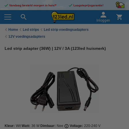
Vandaag besteld morgen in huis!*
Laagsteprijsgarantie!
Inloggen
Home
Led strips
Led strip voedingsadapters
12V voedingsadapters
Led strip adapter (36W) | 12V / 3A (123led huismerk)
Kleur:
Wit
Watt:
36 W
Dimbaar:
Nee
Voltage:
220-240 V