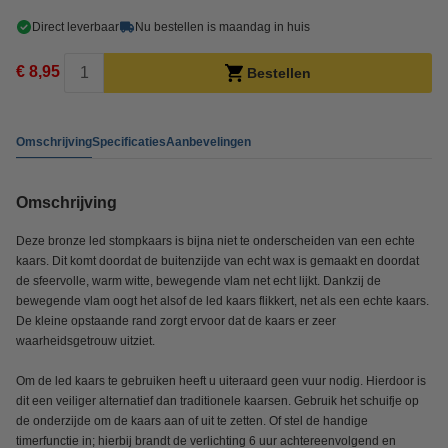
Direct leverbaar
Nu bestellen is maandag in huis
€ 8,95
Bestellen
Omschrijving
Specificaties
Aanbevelingen
Omschrijving
Deze bronze led stompkaars is bijna niet te onderscheiden van een echte
kaars. Dit komt doordat de buitenzijde van echt wax is gemaakt en doordat
de sfeervolle, warm witte, bewegende vlam net echt lijkt. Dankzij de
bewegende vlam oogt het alsof de led kaars flikkert, net als een echte kaars.
De kleine opstaande rand zorgt ervoor dat de kaars er zeer
waarheidsgetrouw uitziet.
Om de led kaars te gebruiken heeft u uiteraard geen vuur nodig. Hierdoor is
dit een veiliger alternatief dan traditionele kaarsen. Gebruik het schuifje op
de onderzijde om de kaars aan of uit te zetten. Of stel de handige
timerfunctie in; hierbij brandt de verlichting 6 uur achtereenvolgend en