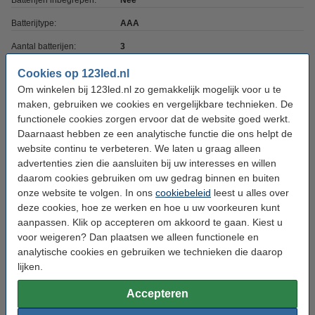
Batterijen inbegrepen:
Nee
Batterijtype:
AAA
Aantal batterijen:
3
Afmetingen:
7,5 mm x 15 cm (bxh)
Cookies op 123led.nl
Om winkelen bij 123led.nl zo gemakkelijk mogelijk voor u te
Diameter:
Ø 7,5 cm
maken, gebruiken we cookies en vergelijkbare technieken. De
Beschermingsniveau:
IP20
functionele cookies zorgen ervoor dat de website goed werkt.
Daarnaast hebben ze een analytische functie die ons helpt de
Gebruik:
Binnen
website continu te verbeteren. We laten u graag alleen
Oud voor nieuw:
advertenties zien die aansluiten bij uw interesses en willen
uw oude apparaat
daarom cookies gebruiken om uw gedrag binnen en buiten
onze website te volgen. In ons
cookiebeleid
leest u alles over
Bestel mee:
deze cookies, hoe ze werken en hoe u uw voorkeuren kunt
aanpassen. Klik op accepteren om akkoord te gaan. Kiest u
Xtreme Power AAA batterijen | 4 stuks
voor weigeren? Dan plaatsen we alleen functionele en
€ 3,95
analytische cookies en gebruiken we technieken die daarop
lijken.
Q-Nomic AAA batterijen | 24 stuks
Accepteren
€ 9,95