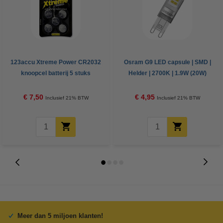
123accu Xtreme Power CR2032
Osram G9 LED capsule | SMD |
knoopcel batterij 5 stuks
Helder | 2700K | 1.9W (20W)
€ 7,50
€ 4,95
Inclusief 21% BTW
Inclusief 21% BTW
Meer dan 5 miljoen klanten!