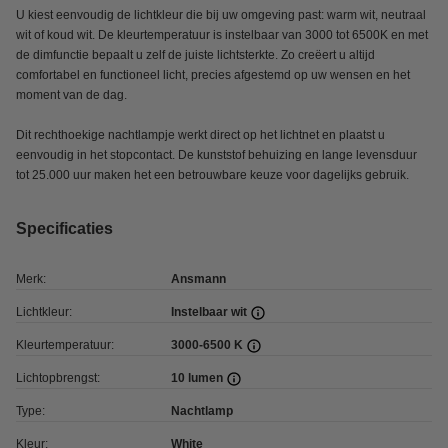
U kiest eenvoudig de lichtkleur die bij uw omgeving past: warm wit, neutraal
wit of koud wit. De kleurtemperatuur is instelbaar van 3000 tot 6500K en met
de dimfunctie bepaalt u zelf de juiste lichtsterkte. Zo creëert u altijd
comfortabel en functioneel licht, precies afgestemd op uw wensen en het
moment van de dag.
Dit rechthoekige nachtlampje werkt direct op het lichtnet en plaatst u
eenvoudig in het stopcontact. De kunststof behuizing en lange levensduur
tot 25.000 uur maken het een betrouwbare keuze voor dagelijks gebruik.
Specificaties
Merk:
Ansmann
Lichtkleur:
Instelbaar wit
Kleurtemperatuur:
3000-6500 K
Lichtopbrengst:
10 lumen
Type:
Nachtlamp
Kleur:
White