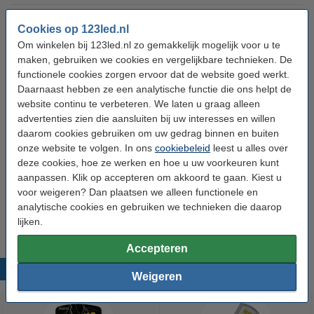
Lamp inbegrepen:
Ja
Cookies op 123led.nl
Watt:
1,5 W
Om winkelen bij 123led.nl zo gemakkelijk mogelijk voor u te
maken, gebruiken we cookies en vergelijkbare technieken. De
Materiaal:
Kunststof
functionele cookies zorgen ervoor dat de website goed werkt.
Daarnaast hebben ze een analytische functie die ons helpt de
Bewegingssensor:
Ja
website continu te verbeteren. We laten u graag alleen
Sensor type:
Beweging & schemer
advertenties zien die aansluiten bij uw interesses en willen
daarom cookies gebruiken om uw gedrag binnen en buiten
Oplaadbaar:
ja
onze website te volgen. In ons
cookiebeleid
leest u alles over
Afmetingen:
67 x 51 x 29 mm (lxbxh)
deze cookies, hoe ze werken en hoe u uw voorkeuren kunt
aanpassen. Klik op accepteren om akkoord te gaan. Kiest u
Beschermingsniveau:
IP20
voor weigeren? Dan plaatsen we alleen functionele en
Aantal:
1
analytische cookies en gebruiken we technieken die daarop
lijken.
Accepteren
Populaire producten
Weigeren