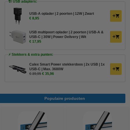
🔌 USB adapters:
USB-A oplader | 2 poorten | 12W | Zwart
€ 8,95
USB multipoort oplader | 2 poorten | USB-A &
USB-C | 30W | Power Delivery | Wit
€ 17,95
⚡ Stekkers & extra punten:
Calex Smart Power stekkerdoos | 2x USB | 1x
USB-C | Max. 3680W
€ 39,95
€ 35,96
Populaire producten