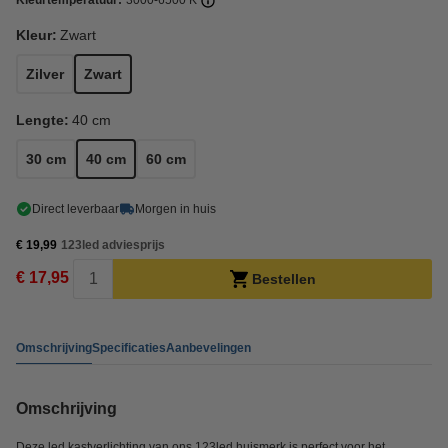
Kleurtemperatuur:
3000-6500 K
Kleur:
Zwart
Zilver
Zwart
Lengte:
40 cm
30 cm
40 cm
60 cm
Direct leverbaar
Morgen in huis
€ 19,99
123led adviesprijs
€ 17,95
Bestellen
Omschrijving
Specificaties
Aanbevelingen
Omschrijving
Deze led kastverlichting van ons 123led huismerk is perfect voor het