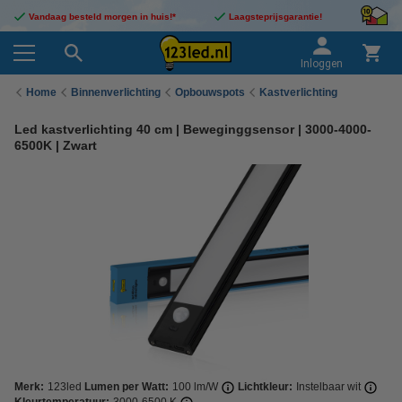
Vandaag besteld morgen in huis!*
Laagsteprijsgarantie!
Inloggen
Home
Binnenverlichting
Opbouwspots
Kastverlichting
Led kastverlichting 40 cm | Beweginggsensor | 3000-4000-
6500K | Zwart
Merk:
123led
Lumen per Watt:
100 lm/W
Lichtkleur:
Instelbaar wit