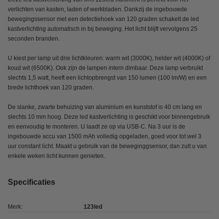
verlichten van kasten, laden of werkbladen. Dankzij de ingebouwde
bewegingssensor met een detectiehoek van 120 graden schakelt de led
kastverlichting automatisch in bij beweging. Het licht blijft vervolgens 25
seconden branden.
U kiest per lamp uit drie lichtkleuren: warm wit (3000K), helder wit (4000K) of
koud wit (6500K). Ook zijn de lampen intern dimbaar. Deze lamp verbruikt
slechts 1,5 watt, heeft een lichtopbrengst van 150 lumen (100 lm/W) en een
brede lichthoek van 120 graden.
De slanke, zwarte behuizing van aluminium en kunststof is 40 cm lang en
slechts 10 mm hoog. Deze led kastverlichting is geschikt voor binnengebruik
en eenvoudig te monteren. U laadt ze op via USB-C. Na 3 uur is de
ingebouwde accu van 1500 mAh volledig opgeladen, goed voor tot wel 3
uur constant licht. Maakt u gebruik van de beweginggsensor, dan zult u van
enkele weken licht kunnen genieten.
Specificaties
Merk:
123led