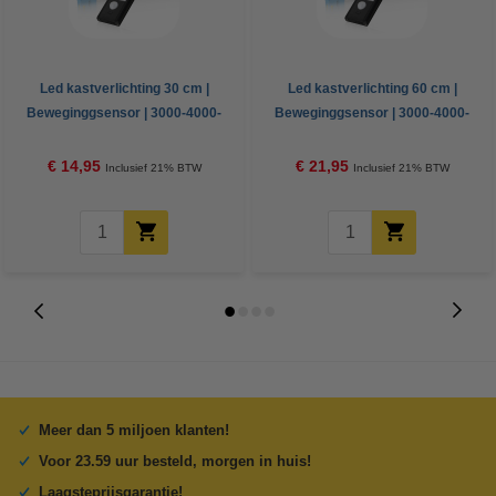
Led kastverlichting 30 cm |
Led kastverlichting 60 cm |
Beweginggsensor | 3000-4000-
Beweginggsensor | 3000-4000-
6500K | Zwart
6500K | Zwart
€ 14,95
€ 21,95
Inclusief 21% BTW
Inclusief 21% BTW
Meer dan 5 miljoen klanten!
Voor 23.59 uur besteld, morgen in huis!
Laagsteprijsgarantie!