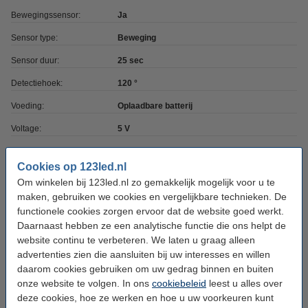
Bewegingssensor:
Ja
Sensor type:
Beweging
Sensor duur:
25 sec
Detectiehoek:
120 °
Voeding:
Oplaadbare batterij
Voltage:
5 V
Stekker type:
USB-C
Cookies op 123led.nl
Laadtijd:
3 uur
Om winkelen bij 123led.nl zo gemakkelijk mogelijk voor u te
maken, gebruiken we cookies en vergelijkbare technieken. De
Accuduur:
3 uur
functionele cookies zorgen ervoor dat de website goed werkt.
Accu capaciteit:
1.500 mAh
Daarnaast hebben ze een analytische functie die ons helpt de
website continu te verbeteren. We laten u graag alleen
Afmetingen:
40 cm x 41 mm x 10 mm (lxbxh)
advertenties zien die aansluiten bij uw interesses en willen
Werktemperatuur:
-10 tot +45 °C
daarom cookies gebruiken om uw gedrag binnen en buiten
onze website te volgen. In ons
cookiebeleid
leest u alles over
Beschermingsniveau:
IP20
deze cookies, hoe ze werken en hoe u uw voorkeuren kunt