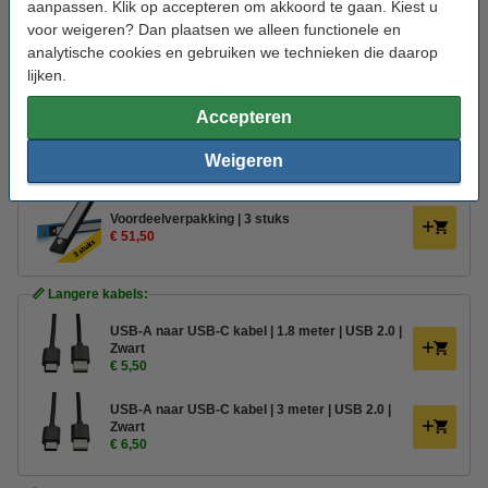
Gebruik:
Binnen
aanpassen. Klik op accepteren om akkoord te gaan. Kiest u
voor weigeren? Dan plaatsen we alleen functionele en
Branduren:
15.000 uur
analytische cookies en gebruiken we technieken die daarop
lijken.
Aantal lampjes:
1
Oud voor nieuw:
uw oude apparaat
Accepteren
Weigeren
Aanbieding:
Voordeelverpakking | 3 stuks
€ 51,50
📏 Langere kabels:
USB-A naar USB-C kabel | 1.8 meter | USB 2.0 |
Zwart
€ 5,50
USB-A naar USB-C kabel | 3 meter | USB 2.0 |
Zwart
€ 6,50