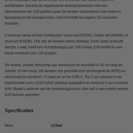
werkbladen. Dankzij de ingebouwde bewegingssensor met een
detectiehoek van 120 graden gaan de lampen automatisch aan zodra er
beweging wordt waargenomen. Het licht blijft vervolgens 25 seconden
branden.
U kiest per lamp uit drie lichtkleuren: warm wit (3000K), helder wit (4000K) of
koud wit (6500K). Ook zijn de lampen intern dimbaar. Deze lamp verbruikt
slechts 1 watt, heeft een lichtopbrengst van 100 lumen (100 lm/W) en een
brede lichthoek van 120 graden.
De slanke, zwarte behuizing van aluminium en kunststof is 30 cm lang en
slechts 10 mm hoog. De lampen zijn geschikt voor binnengebruik (IP20) en
eenvoudig te monteren. U laadt ze op via USB-C. Na 3 uur opladen is de
ingebouwde accu (1100 mAh) volledig opgeladen en biedt tot 3 uur constant
licht. Maakt u gebruik van de beweginggsensor, dan zult u van enkele weken
licht kunnen genieten.
Specificaties
Merk:
123led