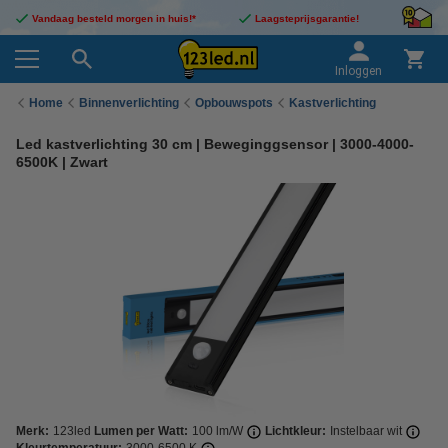
Vandaag besteld morgen in huis!*
Laagsteprijsgarantie!
Inloggen
Home
Binnenverlichting
Opbouwspots
Kastverlichting
Led kastverlichting 30 cm | Beweginggsensor | 3000-4000-
6500K | Zwart
Merk:
123led
Lumen per Watt:
100 lm/W
Lichtkleur:
Instelbaar wit