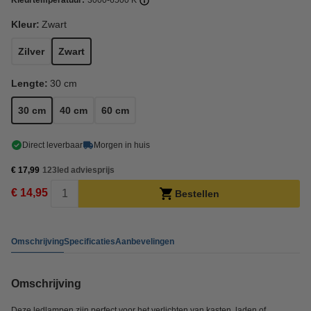
Kleurtemperatuur:
3000-6500 K
Kleur:
Zwart
Zilver
Zwart
Lengte:
30 cm
30 cm
40 cm
60 cm
Direct leverbaar
Morgen in huis
€ 17,99
123led adviesprijs
€ 14,95
Bestellen
Omschrijving
Specificaties
Aanbevelingen
Omschrijving
Deze ledlampen zijn perfect voor het verlichten van kasten, laden of