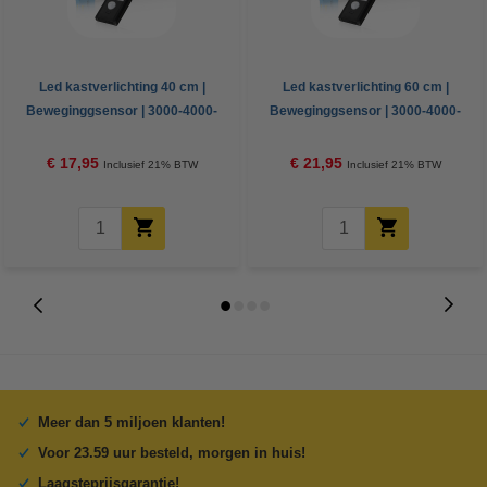
Led kastverlichting 40 cm |
Led kastverlichting 60 cm |
Beweginggsensor | 3000-4000-
Beweginggsensor | 3000-4000-
6500K | Zwart
6500K | Zwart
€ 17,95
€ 21,95
Inclusief 21% BTW
Inclusief 21% BTW
Meer dan 5 miljoen klanten!
Voor 23.59 uur besteld, morgen in huis!
Laagsteprijsgarantie!