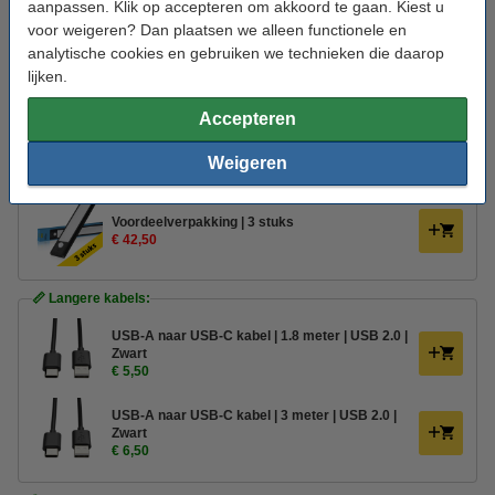
Gebruik:
Binnen
aanpassen. Klik op accepteren om akkoord te gaan. Kiest u
voor weigeren? Dan plaatsen we alleen functionele en
Branduren:
15.000 uur
analytische cookies en gebruiken we technieken die daarop
lijken.
Aantal lampjes:
1
Oud voor nieuw:
uw oude apparaat
Accepteren
Weigeren
Aanbieding:
Voordeelverpakking | 3 stuks
€ 42,50
📏 Langere kabels:
USB-A naar USB-C kabel | 1.8 meter | USB 2.0 |
Zwart
€ 5,50
USB-A naar USB-C kabel | 3 meter | USB 2.0 |
Zwart
€ 6,50