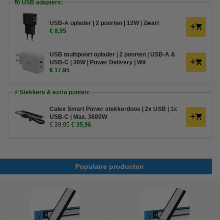
🔌 USB adapters:
USB-A oplader | 2 poorten | 12W | Zwart
€ 8,95
USB multipoort oplader | 2 poorten | USB-A &
USB-C | 30W | Power Delivery | Wit
€ 17,95
⚡ Stekkers & extra punten:
Calex Smart Power stekkerdoos | 2x USB | 1x
USB-C | Max. 3680W
€ 39,95
€ 35,96
Populaire producten