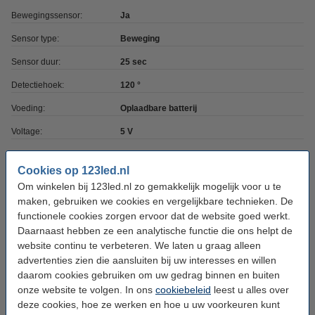
Bewegingssensor:
Ja
Sensor type:
Beweging
Sensor duur:
25 sec
Detectiehoek:
120 °
Voeding:
Oplaadbare batterij
Voltage:
5 V
Stekker type:
USB-C
Cookies op 123led.nl
Laadtijd:
3 uur
Om winkelen bij 123led.nl zo gemakkelijk mogelijk voor u te
maken, gebruiken we cookies en vergelijkbare technieken. De
Accuduur:
3 uur
functionele cookies zorgen ervoor dat de website goed werkt.
Accu capaciteit:
1.100 mAh
Daarnaast hebben ze een analytische functie die ons helpt de
website continu te verbeteren. We laten u graag alleen
Afmetingen:
30 cm x 41 mm x 10 mm (lxbxh)
advertenties zien die aansluiten bij uw interesses en willen
Werktemperatuur:
-10 tot +45 °C
daarom cookies gebruiken om uw gedrag binnen en buiten
onze website te volgen. In ons
cookiebeleid
leest u alles over
Beschermingsniveau:
IP20
deze cookies, hoe ze werken en hoe u uw voorkeuren kunt