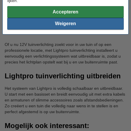
lijken.
Over het algemeen IP65 waterdichtheid of hoger voor
langdurig buitengebruik;
Accepteren
Eenvoudig uitbreidbaar met kabels, accessoires, extra
Weigeren
lampen en dimmers.
Of u nu 12V tuinverlichting zoekt voor in uw tuin of op een
professionele locatie, met Lightpro tuinverlichting installeert u
eenvoudig een verlichtingssysteem wat uitbreidbaar is, zodat u
precies het lichtplan opstelt wat bij u en uw buitenruimte past.
Lightpro tuinverlichting uitbreiden
Het systeem van Lightpro is volledig schaalbaar en uitbreidbaar.
U start met een basisset en breidt eenvoudig uit met extra kabels
en armaturen of slimme accessoires zoals afstandsbedieningen.
Zo creëert u een tuin die volledig naar wens in te stellen is en
perfect afgestemd is op uw buitenruimte.
Mogelijk ook interessant: