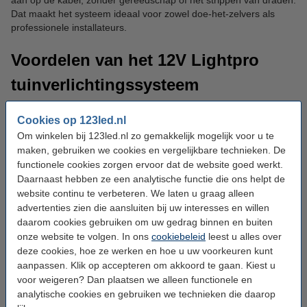
aan op de kabel, zonder gereedschap of het strippen van draden.
Dat maakt het systeem ideaal voor zowel doe-het-zelvers als
professionele installateurs.
Voordelen van het 12V Lightpro
tuinverlichtingssysteem
Er zijn meerdere voordelen met betrekking tot het gebruiken van
Cookies op 123led.nl
12 volt Lightpro tuinverlichting. Enkele van deze voordelen zijn:
Om winkelen bij 123led.nl zo gemakkelijk mogelijk voor u te
maken, gebruiken we cookies en vergelijkbare technieken. De
functionele cookies zorgen ervoor dat de website goed werkt.
Plug-and-play installatie zonder gereedschap of technische
Daarnaast hebben ze een analytische functie die ons helpt de
kennis;
website continu te verbeteren. We laten u graag alleen
Veilig laagspanningssysteem (12V);
advertenties zien die aansluiten bij uw interesses en willen
daarom cookies gebruiken om uw gedrag binnen en buiten
Geschikt voor particulier én professioneel gebruik;
onze website te volgen. In ons
cookiebeleid
leest u alles over
deze cookies, hoe ze werken en hoe u uw voorkeuren kunt
Uitgebreid assortiment: spots, sfeerverlichting, wandlampen,
aanpassen. Klik op accepteren om akkoord te gaan. Kiest u
slimme lampen en meer;
voor weigeren? Dan plaatsen we alleen functionele en
Hoogwaardige materialen zoals aluminium en RVS;
analytische cookies en gebruiken we technieken die daarop