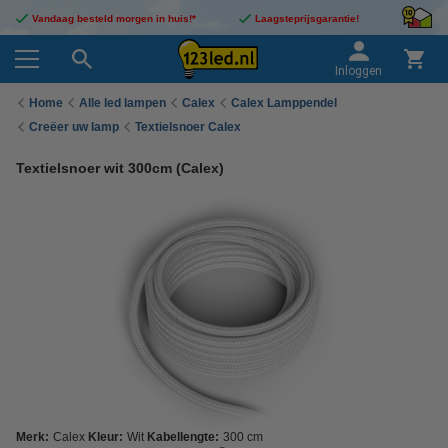
Vandaag besteld morgen in huis!*
Laagsteprijsgarantie!
Inloggen
Home
Alle led lampen
Calex
Calex Lamppendel
Creëer uw lamp
Textielsnoer Calex
Textielsnoer wit 300cm (Calex)
Merk:
Calex
Kleur:
Wit
Kabellengte:
300 cm