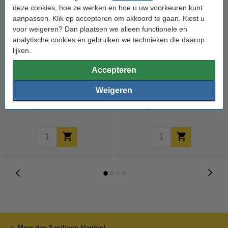
deze cookies, hoe ze werken en hoe u uw voorkeuren kunt
aanpassen. Klik op accepteren om akkoord te gaan. Kiest u
voor weigeren? Dan plaatsen we alleen functionele en
analytische cookies en gebruiken we technieken die daarop
lijken.
Accepteren
Plafondkap middel wit Ø12 x 3
Calex plafondkap geschikt voor
cm
1 snoer (wit)
Weigeren
€ 12,95
€ 5,95
Inclusief 21% BTW
Inclusief 21% BTW
Meer dan 5 miljoen klanten!