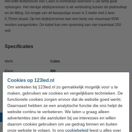
Het witte textielsnoer van Calex is onmisbaar wanneer u uw lamp gaat
ophangen. Het stevige strijkijzersnoer is dé verbinding tussen de plafondkap
en de fitting. De lengte van dit tweepolige snoer is 3 meter met 2 keer
0,75mm draad. Op het strijkijzersnoer kan een lamp van maximaal 60W
worden aangesloten. De kabel kan een spanning aan van maximaal 250
volt.
Specificaties
Merk:
Calex
Kleur:
Wit
Cookies op 123led.nl
Kabellengte:
300 cm
Om winkelen bij 123led.nl zo gemakkelijk mogelijk voor u te
Oud voor nieuw:
uw oude apparaat
maken, gebruiken we cookies en vergelijkbare technieken. De
functionele cookies zorgen ervoor dat de website goed werkt.
Daarnaast hebben ze een analytische functie die ons helpt de
website continu te verbeteren. We laten u graag alleen
Populaire producten
advertenties zien die aansluiten bij uw interesses en willen
daarom cookies gebruiken om uw gedrag binnen en buiten
onze website te volgen. In ons
cookiebeleid
leest u alles over