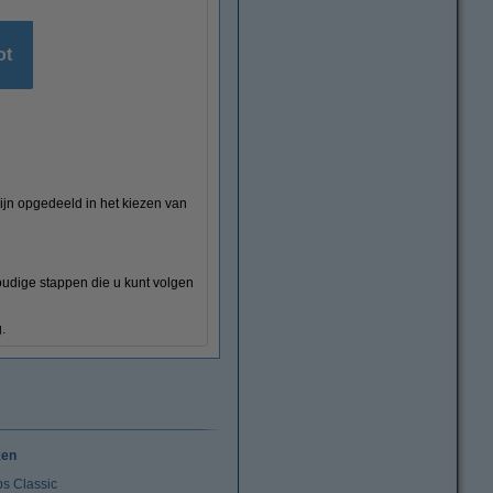
ot
jn opgedeeld in het kiezen van
oudige stappen die u kunt volgen
.
ken
ps Classic