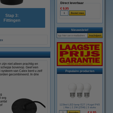
Direct leverbaar
€ 9,95
Stap 3:
Fittingen
Nieuwsbrief
lex
zijn niet alleen prachtig en
en schepje bovenop. Geef een
3 systeem van Calex bent u zelf
Populaire producten
worden gecombineerd. In drie
ng
l erg
aantal
of
123led LED lamp E27 | Kogel P45
| Mat | 2.2W (25W) | 3 stuks
€ 6,95