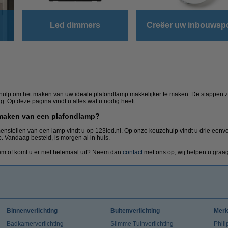
Led dimmers
Creëer uw inbouwsp
?
ulp om het maken van uw ideale plafondlamp makkelijker te maken. De stappen zi
ng. Op deze pagina vindt u alles wat u nodig heeft.
t maken van een plafondlamp?
menstellen van een lamp vindt u op 123led.nl. Op onze keuzehulp vindt u drie eenv
. Vandaag besteld, is morgen al in huis.
eem of komt u er niet helemaal uit? Neem dan
contact
met ons op, wij helpen u graag
Binnenverlichting
Buitenverlichting
Mer
Badkamerverlichting
Slimme Tuinverlichting
Phili