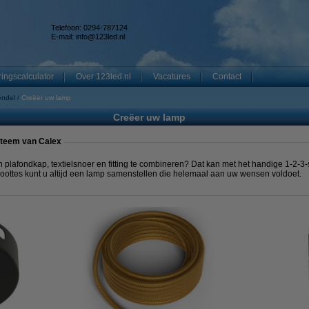
Telefoon: 0294-787124
E-mail:
info@123led.nl
ingscalculator
Over 123led.nl
Vacatures
Contact
endel
Creëer uw lamp
Creëer uw lamp
steem van Calex
 plafondkap, textielsnoer en fitting te combineren? Dat kan met het handige 1-2-3
roottes kunt u altijd een lamp samenstellen die helemaal aan uw wensen voldoet.