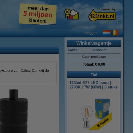
Inloggen
Winkelwagentje
Aantal
Product
Geen producten
Totaal:
€ 0,00
-systeem van Calex. Dankzij de
Tip!
123led E27 LED lamp |
2700K | 7W (60W) | 6 stuks