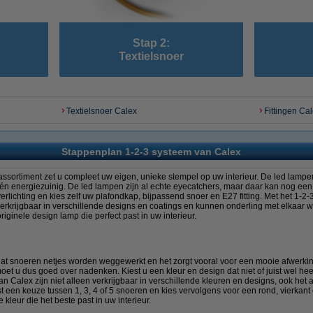
Stap 2:
Textielsnoer
Textielsnoer Calex
Fittingen Ca
Stappenplan 1-2-3 systeem van Calex
sortiment zet u compleet uw eigen, unieke stempel op uw interieur. De led lampen 
l én energiezuinig. De led lampen zijn al echte eyecatchers, maar daar kan nog e
rlichting en kies zelf uw plafondkap, bijpassend snoer en E27 fitting. Met het 1-2-
verkrijgbaar in verschillende designs en coatings en kunnen onderling met elkaar 
ginele design lamp die perfect past in uw interieur.
dat snoeren netjes worden weggewerkt en het zorgt vooral voor een mooie afwerki
oet u dus goed over nadenken. Kiest u een kleur en design dat niet of juist wel hee
 Calex zijn niet alleen verkrijgbaar in verschillende kleuren en designs, ook het 
 een keuze tussen 1, 3, 4 of 5 snoeren en kies vervolgens voor een rond, vierkant 
e kleur die het beste past in uw interieur.