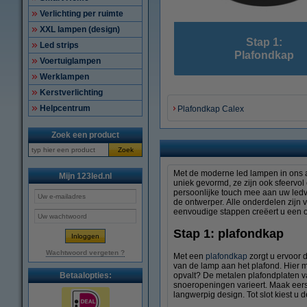
Verlichting per ruimte
XXL lampen (design)
Stap 1:
Led strips
Plafondkap
Voertuiglampen
Werklampen
Kerstverlichting
Helpcentrum
Plafondkap Calex
Zoek een product
Zoek
Met de moderne led lampen in ons as
Mijn 123led.nl
uniek gevormd, ze zijn ook sfeervo
persoonlijke touch mee aan uw ledve
de ontwerper. Alle onderdelen zijn 
eenvoudige stappen creëert u een ori
Stap 1: plafondkap
Wachtwoord vergeten ?
Met een
plafondkap
zorgt u ervoor 
van de lamp aan het plafond. Hier m
opvalt? De metalen plafondplaten van
Betaalopties:
snoeropeningen varieert. Maak eerst
langwerpig design. Tot slot kiest u d