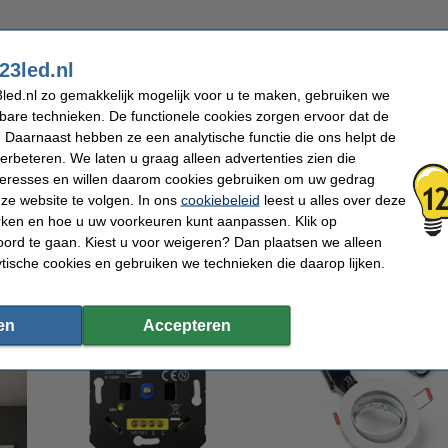
kap gaat u de lengte van het
textielsnoer
bepalen. De plek
en belangrijke factor. Bij het 1-2-3 systeem van Calex
23led.nl
ren van 1, 3 of 5 meter lang. Wanneer u een plafondkap heeft
jk snel gemaakt. Maar bij een plafondplaat met 3, 4 of 5
led.nl zo gemakkelijk mogelijk voor u te maken, gebruiken we
n lengte te variëren zodat de lampen op verschillende
kbare technieken. De functionele cookies zorgen ervoor dat de
engte heeft bepaald, kunt u ook bij de snoeren kiezen uit
ustige, strakke uitstraling? Ga dan voor een strijkijzersnoer
 Daarnaast hebben ze een analytische functie die ons helpt de
p. Of kies voor een textielsnoer met een patroon wanneer u
verbeteren. We laten u graag alleen advertenties zien die
nteresses en willen daarom cookies gebruiken om uw gedrag
ze website te volgen. In ons
cookiebeleid
leest u alles over deze
rken en hoe u uw voorkeuren kunt aanpassen. Klik op
 is het kiezen van de E27
fitting
. Met de lamphouder maakt u het ontwerp van uw pe
uze uit verschillende kleuren. Gaat u voor een rustig geheel? Kies dan een lamph
ord te gaan. Kiest u voor weigeren? Dan plaatsen we alleen
 Of kies een andere kleur als u juist met kleurcontrasten wilt werken. Uw gekozen l
ytische cookies en gebruiken we technieken die daarop lijken.
s het is erg belangrijk dat deze mooi op elkaar aansluiten.
ogelijk ook interessant:
en
Accepteren