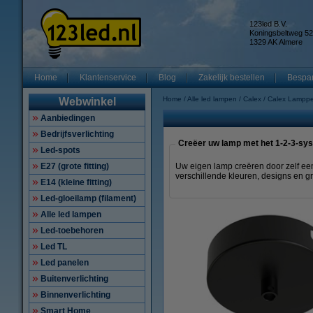
123led B.V.
Koningsbeltweg 52
1329 AK Almere
Home
Klantenservice
Blog
Zakelijk bestellen
Bespar
Home
Alle led lampen
Calex
Calex Lampp
Webwinkel
Aanbiedingen
Bedrijfsverlichting
Creëer uw lamp met het 1-2-3-sy
Led-spots
E27 (grote fitting)
Uw eigen lamp creëren door zelf een
verschillende kleuren, designs en g
E14 (kleine fitting)
Led-gloeilamp (filament)
Alle led lampen
Led-toebehoren
Led TL
Led panelen
Buitenverlichting
Binnenverlichting
Smart Home