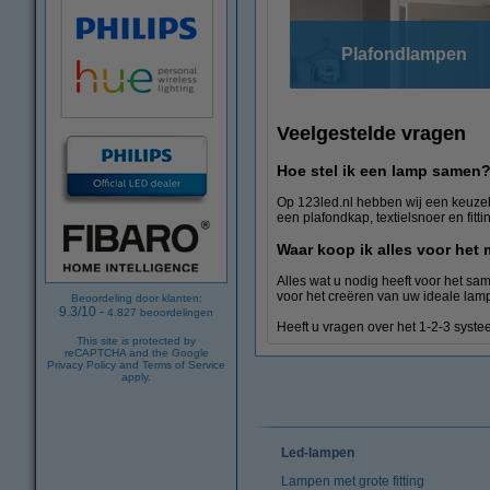
Plafondlampen
Veelgestelde vragen
Hoe stel ik een lamp samen
Op 123led.nl hebben wij een keuzeh
een plafondkap, textielsnoer en fitti
Waar koop ik alles voor he
Alles wat u nodig heeft voor het sa
voor het creëren van uw ideale lamp
Beoordeling door klanten:
9.3
/
10
-
4.827
beoordelingen
Heeft u vragen over het 1-2-3 syst
This site is protected by
reCAPTCHA and the Google
Privacy Policy
and
Terms of Service
apply.
Led-lampen
Lampen met grote fitting