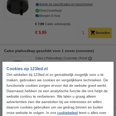
Bekijk de specificaties en beschrijving
Direct leverbaar
Morgen in huis
€ 7,99
Calex adviesprijs
€ 5,95
Bestellen
Calex plafondkap geschikt voor 1 snoer (concrete)
Calex
Plafondkap
Concrete
Rond
Cookies op 123led.nl
Bekijk de specificaties en beschrijving
Om winkelen bij 123led.nl zo gemakkelijk mogelijk voor u te
Direct leverbaar
maken, gebruiken we cookies en vergelijkbare technieken. De
Morgen in huis
functionele cookies zorgen ervoor dat de website goed werkt.
€ 7,99
Calex adviesprijs
Daarnaast hebben ze een analytische functie die ons helpt de
website continu te verbeteren. We laten u graag alleen
€ 5,95
Bestellen
advertenties zien die aansluiten bij uw interesses en willen
daarom cookies gebruiken om uw gedrag binnen en buiten
onze website te volgen. In ons
cookiebeleid
leest u alles over
Calex plafondkap geschikt voor 3 snoeren (concrete)