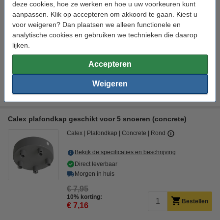
deze cookies, hoe ze werken en hoe u uw voorkeuren kunt
Calex
Plafondkap
Concrete
Rond
aanpassen. Klik op accepteren om akkoord te gaan. Kiest u
voor weigeren? Dan plaatsen we alleen functionele en
Bekijk de specificaties en beschrijving
analytische cookies en gebruiken we technieken die daarop
Direct leverbaar
lijken.
Morgen in huis
Accepteren
€ 7,99
Calex adviesprijs
Weigeren
€ 5,95
Bestellen
Calex plafondkap geschikt voor 5 snoeren (concrete)
Calex
Plafondkap
Concrete
Rond
Bekijk de specificaties en beschrijving
Direct leverbaar
Morgen in huis
€ 7,95
10% korting:
Bestellen
€ 7,16