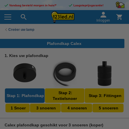
Vandaag besteld morgen in huis!*
Laagsteprijsgarantie!
Inloggen
Creëer uw lamp
Plafondkap Calex
1. Kies uw plafondkap
Stap 2:
Stap 1: Plafondkap
Stap 3: Fittingen
Textielsnoer
1 Snoer
3 snoeren
4 snoeren
5 snoeren
Calex plafondkap geschikt voor 3 snoeren (koper)