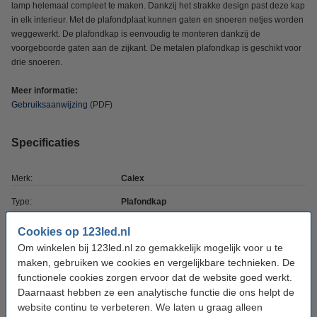
lamp helemaal compleet te maken. Dankzij het strakke design past deze kap
in elk interieur. Met de plafondplaat kunnen gaten en snoeren netjes worden
weggewerkt. De plafondkap is eenvoudig te monteren dankzij de
voorgeboorde gaten aan de zijkant. De metalen plafondkap is geschikt voor
drie snoeren.
Meer informatie:
Gebruiksaanwijzing
(PDF)
Specificaties
Merk:
Calex
Type:
Plafondkap
Kleur:
Koper
Cookies op 123led.nl
Om winkelen bij 123led.nl zo gemakkelijk mogelijk voor u te
Vorm:
Rond
maken, gebruiken we cookies en vergelijkbare technieken. De
Diameter:
Ø 100 mm
functionele cookies zorgen ervoor dat de website goed werkt.
Daarnaast hebben ze een analytische functie die ons helpt de
Aantal lampjes:
3
website continu te verbeteren. We laten u graag alleen