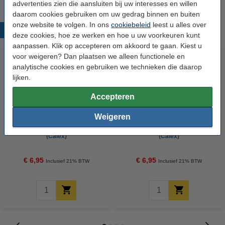
advertenties zien die aansluiten bij uw interesses en willen
daarom cookies gebruiken om uw gedrag binnen en buiten
onze website te volgen. In ons
cookiebeleid
leest u alles over
Populaire producten
deze cookies, hoe ze werken en hoe u uw voorkeuren kunt
aanpassen. Klik op accepteren om akkoord te gaan. Kiest u
voor weigeren? Dan plaatsen we alleen functionele en
analytische cookies en gebruiken we technieken die daarop
lijken.
Accepteren
Weigeren
Textielsnoer zwart 300cm
Textielsnoer goud 300cm
(Calex)
(Calex)
€ 6,95
€ 6,95
Inclusief 21% BTW
Inclusief 21% BTW