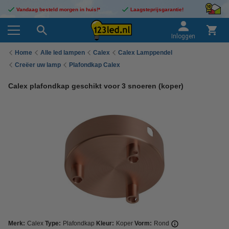
Vandaag besteld morgen in huis!*
Laagsteprijsgarantie!
Inloggen
Home
Alle led lampen
Calex
Calex Lamppendel
Creëer uw lamp
Plafondkap Calex
Calex plafondkap geschikt voor 3 snoeren (koper)
Merk:
Calex
Type:
Plafondkap
Kleur:
Koper
Vorm:
Rond