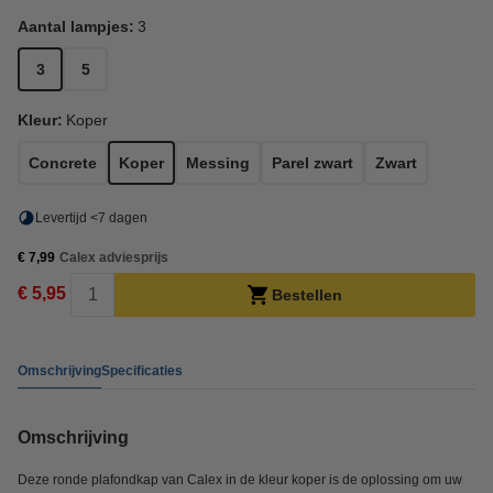
Aantal lampjes:
3
3
5
Kleur:
Koper
Concrete
Koper
Messing
Parel zwart
Zwart
Levertijd <7 dagen
€ 7,99
Calex adviesprijs
€ 5,95
Bestellen
Omschrijving
Specificaties
Omschrijving
Deze ronde plafondkap van Calex in de kleur koper is de oplossing om uw