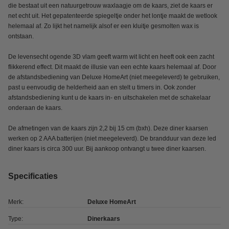
die bestaat uit een natuurgetrouw waxlaagje om de kaars, ziet de kaars er
net echt uit. Het gepatenteerde spiegeltje onder het lontje maakt de wetlook
helemaal af. Zo lijkt het namelijk alsof er een kluitje gesmolten wax is
ontstaan.
De levensecht ogende 3D vlam geeft warm wit licht en heeft ook een zacht
flikkerend effect. Dit maakt de illusie van een echte kaars helemaal af. Door
de afstandsbediening van Deluxe HomeArt (niet meegeleverd) te gebruiken,
past u eenvoudig de helderheid aan en stelt u timers in. Ook zonder
afstandsbediening kunt u de kaars in- en uitschakelen met de schakelaar
onderaan de kaars.
De afmetingen van de kaars zijn 2,2 bij 15 cm (bxh). Deze diner kaarsen
werken op 2 AAA batterijen (niet meegeleverd). De brandduur van deze led
diner kaars is circa 300 uur. Bij aankoop ontvangt u twee diner kaarsen.
Specificaties
Merk:
Deluxe HomeArt
Type:
Dinerkaars