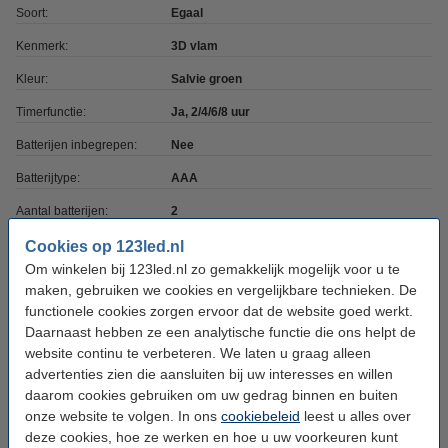
Soort:
Egaal
Kenmerk:
3D vlam
Kleur:
Salvie groen
Timerfunctie:
Ja, 2/4/6/8 uur
Batterijen inbegrepen:
Nee
Batterijtype:
AAA
Aantal batterijen:
2
Afmetingen:
2,5 x 15 cm (bxh)
Cookies op 123led.nl
Om winkelen bij 123led.nl zo gemakkelijk mogelijk voor u te
Diameter:
Ø 2,5 cm
maken, gebruiken we cookies en vergelijkbare technieken. De
functionele cookies zorgen ervoor dat de website goed werkt.
Beschermingsniveau:
IP20
Daarnaast hebben ze een analytische functie die ons helpt de
Gebruik:
Binnen
website continu te verbeteren. We laten u graag alleen
advertenties zien die aansluiten bij uw interesses en willen
Branduren:
300 uur
daarom cookies gebruiken om uw gedrag binnen en buiten
Aantal lampjes:
2
onze website te volgen. In ons
cookiebeleid
leest u alles over
deze cookies, hoe ze werken en hoe u uw voorkeuren kunt
Oud voor nieuw:
uw oude apparaat