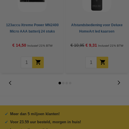
123accu Xtreme Power MN2400
Afstandsbediening voor Deluxe
Micro AAA batterij 24 stuks
HomeArt led kaarsen
€ 14,50
€ 10,95
€ 9,31
Inclusief 21% BTW
Inclusief 21% BTW
Meer dan 5 miljoen klanten!
Voor 23.59 uur besteld, morgen in huis!