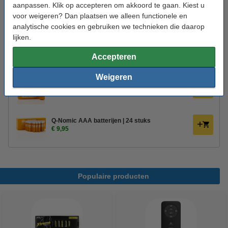
aanpassen. Klik op accepteren om akkoord te gaan. Kiest u
voor weigeren? Dan plaatsen we alleen functionele en
analytische cookies en gebruiken we technieken die daarop
Bestel mee:
lijken.
Afstandsbediening voor Deluxe HomeArt led
kaarsen
Accepteren
€ 10,95
€ 9,31
Weigeren
Q-Nomic AAA batterijen | 4 stuks
€ 2,95
Q-Nomic AAA batterijen | 24 stuks
€ 9,95
Populaire producten