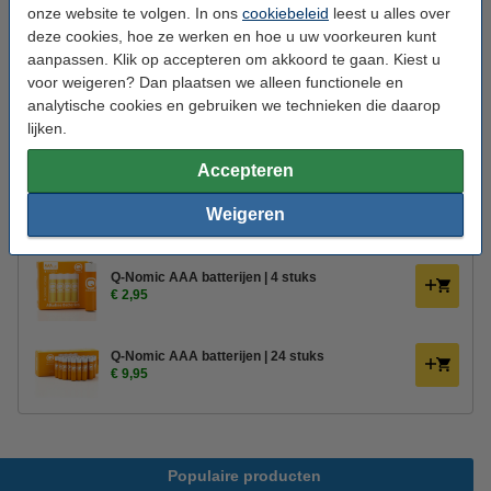
onze website te volgen. In ons
cookiebeleid
leest u alles over
Branduren:
300 uur
deze cookies, hoe ze werken en hoe u uw voorkeuren kunt
Aantal lampjes:
2
aanpassen. Klik op accepteren om akkoord te gaan. Kiest u
voor weigeren? Dan plaatsen we alleen functionele en
Oud voor nieuw:
uw oude apparaat
analytische cookies en gebruiken we technieken die daarop
lijken.
Bestel mee:
Accepteren
Afstandsbediening voor Deluxe HomeArt led
kaarsen
Weigeren
€ 10,95
€ 9,31
Q-Nomic AAA batterijen | 4 stuks
€ 2,95
Q-Nomic AAA batterijen | 24 stuks
€ 9,95
Populaire producten