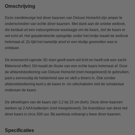
Omschrijving
Deze zandkleurige led diner kaarsen van Deluxe HomeArt zijn amper te
onderscheiden van echte diner kaarsen. Met dank aan de unieke wetlook,
die bestaat uit een natuurgetrouw waxlaagje om de kaars, ziet de kaars er
net echt uit. Het gepatenteerde spiegeltje onder het lontje maakt de wetlook
helemaal af. Zo lijkt het namelijk alsof er een kluitje gesmolten wax is
ontstaan.
De levensecht ogende 3D vlam geeft warm wit licht en heeft ook een zacht
flikkerend effect. Dit maakt de illusie van een echte kaars helemaal af. Door
de afstandsbediening van Deluxe HomeArt (niet meegeleverd) te gebruiken,
past u eenvoudig de helderheid aan en stelt u timers in. Ook zonder
afstandsbediening kunt u de kaars in- en uitschakelen met de schakelaar
onderaan de kaars.
De afmetingen van de kaars zijn 2,2 bij 15 cm (bxh). Deze diner kaarsen
werken op 2 AAA batterijen (niet meegeleverd). De brandduur van deze led
diner kaars is circa 300 uur. Bij aankoop ontvangt u twee diner kaarsen.
Specificaties