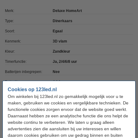
Merk:
Deluxe HomeArt
Type:
Dinerkaars
Soort:
Egaal
Kenmerk:
3D vlam
Kleur:
Zandkleur
Timerfunctie:
Ja, 2/4/6/8 uur
Batterijen inbegrepen:
Nee
Batterijtype:
AAA
Cookies op 123led.nl
Aantal batterijen:
2
Om winkelen bij 123led.nl zo gemakkelijk mogelijk voor u te
Afmetingen:
2,5 x 15 cm (bxh)
maken, gebruiken we cookies en vergelijkbare technieken. De
functionele cookies zorgen ervoor dat de website goed werkt.
Diameter:
Ø 2,5 cm
Daarnaast hebben ze een analytische functie die ons helpt de
website continu te verbeteren. We laten u graag alleen
Beschermingsniveau:
IP20
advertenties zien die aansluiten bij uw interesses en willen
Gebruik:
Binnen
daarom cookies gebruiken om uw gedrag binnen en buiten