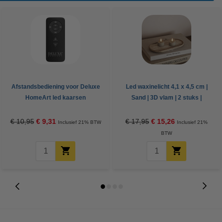
Afstandsbediening voor Deluxe
Led waxinelicht 4,1 x 4,5 cm |
HomeArt led kaarsen
Sand | 3D vlam | 2 stuks |
Deluxe HomeArt
€ 10,95
€ 9,31
€ 17,95
€ 15,26
Inclusief 21% BTW
Inclusief 21%
BTW