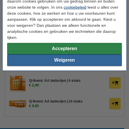
daarom cookies gebruiken om uw gedrag binnen en buiten
Gebruik:
Binnen
onze website te volgen. In ons
cookiebeleid
leest u alles over
Branduren:
400 uur
deze cookies, hoe ze werken en hoe u uw voorkeuren kunt
aanpassen. Klik op accepteren om akkoord te gaan. Kiest u
Aantal lampjes:
1
voor weigeren? Dan plaatsen we alleen functionele en
analytische cookies en gebruiken we technieken die daarop
Oud voor nieuw:
uw oude apparaat
lijken.
Bestel mee:
Accepteren
Afstandsbediening voor Deluxe HomeArt led
Weigeren
kaarsen
€ 10,95
€ 9,31
Q-Nomic AA batterijen | 4 stuks
€ 2,49
Q-Nomic AA batterijen | 24 stuks
€ 9,95