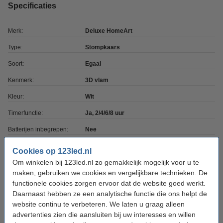
Specificaties
Merk:
Deluxe HomeArt
Type:
Stompkaars
Soort:
Egaal
Kenmerk:
3D vlam
Kleur:
Wit
Timerfunctie:
Ja, 2/4/6/8 uur
Batterijen inbegrepen:
Nee
Batterijtype:
AA
Cookies op 123led.nl
Om winkelen bij 123led.nl zo gemakkelijk mogelijk voor u te
Aantal batterijen:
3
maken, gebruiken we cookies en vergelijkbare technieken. De
Afmetingen:
10 x 15 cm (bxh)
functionele cookies zorgen ervoor dat de website goed werkt.
Daarnaast hebben ze een analytische functie die ons helpt de
Diameter:
Ø 10 cm
website continu te verbeteren. We laten u graag alleen
Beschermingsniveau:
IP20
advertenties zien die aansluiten bij uw interesses en willen