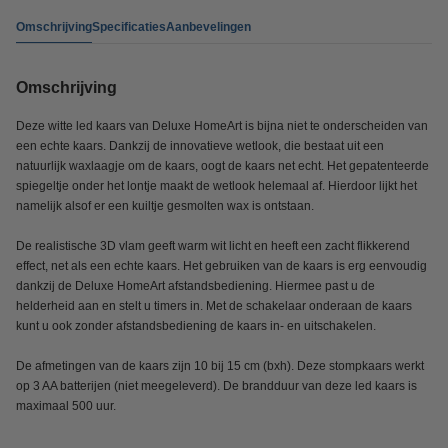
Omschrijving
Specificaties
Aanbevelingen
Omschrijving
Deze witte led kaars van Deluxe HomeArt is bijna niet te onderscheiden van
een echte kaars. Dankzij de innovatieve wetlook, die bestaat uit een
natuurlijk waxlaagje om de kaars, oogt de kaars net echt. Het gepatenteerde
spiegeltje onder het lontje maakt de wetlook helemaal af. Hierdoor lijkt het
namelijk alsof er een kuiltje gesmolten wax is ontstaan.
De realistische 3D vlam geeft warm wit licht en heeft een zacht flikkerend
effect, net als een echte kaars. Het gebruiken van de kaars is erg eenvoudig
dankzij de Deluxe HomeArt afstandsbediening. Hiermee past u de
helderheid aan en stelt u timers in. Met de schakelaar onderaan de kaars
kunt u ook zonder afstandsbediening de kaars in- en uitschakelen.
De afmetingen van de kaars zijn 10 bij 15 cm (bxh). Deze stompkaars werkt
op 3 AA batterijen (niet meegeleverd). De brandduur van deze led kaars is
maximaal 500 uur.