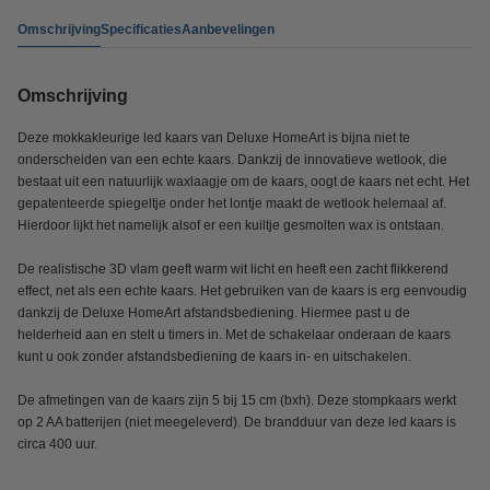
Omschrijving
Specificaties
Aanbevelingen
Omschrijving
Deze mokkakleurige led kaars van Deluxe HomeArt is bijna niet te
onderscheiden van een echte kaars. Dankzij de innovatieve wetlook, die
bestaat uit een natuurlijk waxlaagje om de kaars, oogt de kaars net echt. Het
gepatenteerde spiegeltje onder het lontje maakt de wetlook helemaal af.
Hierdoor lijkt het namelijk alsof er een kuiltje gesmolten wax is ontstaan.
De realistische 3D vlam geeft warm wit licht en heeft een zacht flikkerend
effect, net als een echte kaars. Het gebruiken van de kaars is erg eenvoudig
dankzij de Deluxe HomeArt afstandsbediening. Hiermee past u de
helderheid aan en stelt u timers in. Met de schakelaar onderaan de kaars
kunt u ook zonder afstandsbediening de kaars in- en uitschakelen.
De afmetingen van de kaars zijn 5 bij 15 cm (bxh). Deze stompkaars werkt
op 2 AA batterijen (niet meegeleverd). De brandduur van deze led kaars is
circa 400 uur.