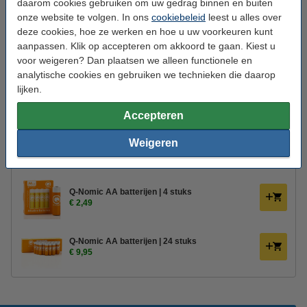
daarom cookies gebruiken om uw gedrag binnen en buiten
Gebruik:
Binnen
onze website te volgen. In ons
cookiebeleid
leest u alles over
Branduren:
400 uur
deze cookies, hoe ze werken en hoe u uw voorkeuren kunt
aanpassen. Klik op accepteren om akkoord te gaan. Kiest u
Aantal lampjes:
1
voor weigeren? Dan plaatsen we alleen functionele en
analytische cookies en gebruiken we technieken die daarop
Oud voor nieuw:
uw oude apparaat
lijken.
Bestel mee:
Accepteren
Afstandsbediening voor Deluxe HomeArt led
Weigeren
kaarsen
€ 10,95
€ 9,31
Q-Nomic AA batterijen | 4 stuks
€ 2,49
Q-Nomic AA batterijen | 24 stuks
€ 9,95