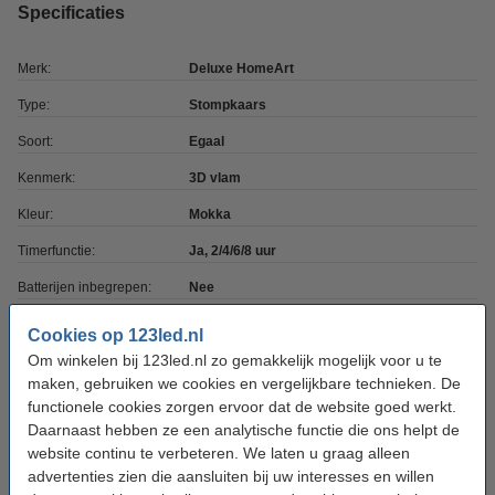
Specificaties
Merk:
Deluxe HomeArt
Type:
Stompkaars
Soort:
Egaal
Kenmerk:
3D vlam
Kleur:
Mokka
Timerfunctie:
Ja, 2/4/6/8 uur
Batterijen inbegrepen:
Nee
Batterijtype:
AA
Cookies op 123led.nl
Om winkelen bij 123led.nl zo gemakkelijk mogelijk voor u te
Aantal batterijen:
2
maken, gebruiken we cookies en vergelijkbare technieken. De
Afmetingen:
5 x 15 cm (bxh)
functionele cookies zorgen ervoor dat de website goed werkt.
Daarnaast hebben ze een analytische functie die ons helpt de
Diameter:
Ø 5 cm
website continu te verbeteren. We laten u graag alleen
Beschermingsniveau:
IP20
advertenties zien die aansluiten bij uw interesses en willen