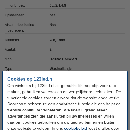
Timerfunctie:
Ja, 2/4/6/8
Oplaadbaar:
nee
Afstandsbediening
Nee
inbegrepen:
Diameter:
Ø 6,1 mm
Aantal:
2
Merk:
Deluxe HomeArt
Type:
Waxinelichtje
Kleur:
Royal blauw
Cookies op 123led.nl
Om winkelen bij 123led.nl zo gemakkelijk mogelijk voor u te
Gebruik:
Binnen
maken, gebruiken we cookies en vergelijkbare technieken. De
Beschermingsniveau:
functionele cookies zorgen ervoor dat de website goed werkt.
IP20
Daarnaast hebben ze een analytische functie die ons helpt de
Branduren:
300 uur
website continu te verbeteren. We laten u graag alleen
advertenties zien die aansluiten bij uw interesses en willen
Afmetingen:
6,1 x 4,5 cm (bxh)
daarom cookies gebruiken om uw gedrag binnen en buiten
Batterijtype:
2x AAA
onze website te volgen. In ons
cookiebeleid
leest u alles over