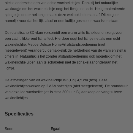
niet te onderscheiden van echte waxinelichtjes. Dankzij het natuurlijke
waxlaagje om het waxinelichtje oogt het lichtje net echt. Het gepatenteerde
spiegeltje onder het lontje maakt deze wetlook helemaal af. Dit zorgt er
namelijk voor dat het lijkt alsof er een kuiltje gesmolten wax is ontstaan.
De realistische 3D vlam verspreidt een warm witte lichtkleur en zorgt voor
een zacht flikkerend lichteffect. Hierdoor oogt het lichtje net als een echt
waxinelichtje. Met de Deluxe HomeArt afstandsbediening (niet
meegeleverd) verandert u gemakkelijk de helderheid van de vlam en stelt u
timers in. Natuurlijk is het zonder afstandsbediening ook mogelijk om het
waxinelichtje uit en aan te schakelen met de schakelaar onderaan het
lichtje.
De afmetingen van dit waxinelichtje is 6,1 bij 4,5 cm (bxh). Deze
waxinelichtjes werken op 2 AAA batterijen (niet meegeleverd). De brandduur
van deze led waxinelichtjes is circa 300 uur. Bij aankoop ontvangt u twee
waxinelichtjes.
Specificaties
Soort:
Egaal