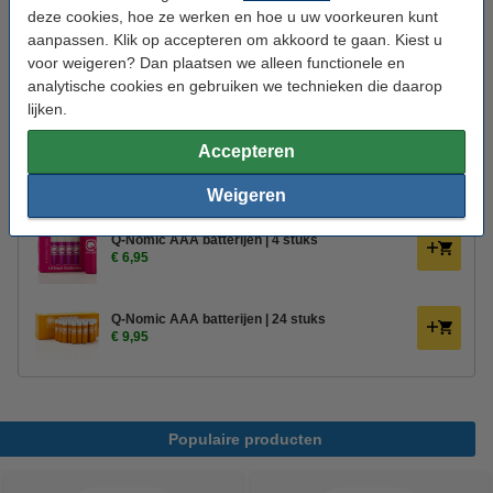
deze cookies, hoe ze werken en hoe u uw voorkeuren kunt
Batterijen inbegrepen:
Nee
aanpassen. Klik op accepteren om akkoord te gaan. Kiest u
Kenmerk:
3D vlam
voor weigeren? Dan plaatsen we alleen functionele en
analytische cookies en gebruiken we technieken die daarop
Aantal lampjes:
2
lijken.
Oud voor nieuw:
uw oude apparaat
Accepteren
Bestel mee:
Weigeren
Q-Nomic AAA batterijen | 4 stuks
€ 6,95
Q-Nomic AAA batterijen | 24 stuks
€ 9,95
Populaire producten