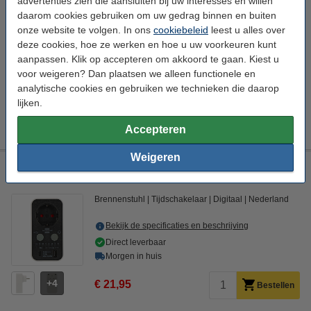
Zwart
advertenties zien die aansluiten bij uw interesses en willen
daarom cookies gebruiken om uw gedrag binnen en buiten
Ansmann
Tijdschakelaar
Nederland
Zwart
onze website te volgen. In ons
cookiebeleid
leest u alles over
deze cookies, hoe ze werken en hoe u uw voorkeuren kunt
Bekijk de specificaties en beschrijving
aanpassen. Klik op accepteren om akkoord te gaan. Kiest u
Direct leverbaar
voor weigeren? Dan plaatsen we alleen functionele en
Morgen in huis
analytische cookies en gebruiken we technieken die daarop
lijken.
4
€ 19,95
Bestellen
Accepteren
Weigeren
Tijdschakelaar | USB-A / USB-C | Geschikt voor binnen |
Brennenstuhl
NL
Brennenstuhl
Tijdschakelaar
Digitaal
Nederland
Bekijk de specificaties en beschrijving
Direct leverbaar
Morgen in huis
4
€ 21,95
Bestellen