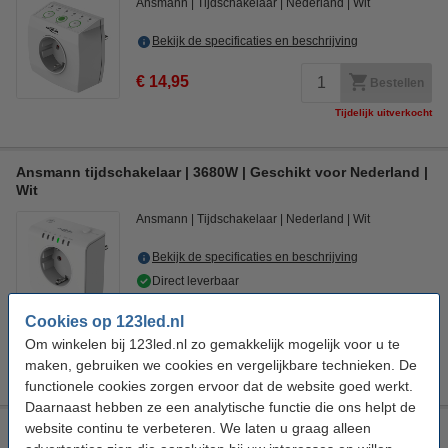
Ansmann
Tijdschakelaar
Nederland
Wit
Bekijk de specificaties en beschrijving
€ 14,95
Bestellen
Tijdelijk uitverkocht
Ansmann tijdschakelaar | 3680W | Geschikt voor Nederland |
Wit
Ansmann
Tijdschakelaar
Nederland
Wit
Bekijk de specificaties en beschrijving
Direct leverbaar
Morgen in huis
Cookies op 123led.nl
4
€ 19,95
Om winkelen bij 123led.nl zo gemakkelijk mogelijk voor u te
Bestellen
maken, gebruiken we cookies en vergelijkbare technieken. De
functionele cookies zorgen ervoor dat de website goed werkt.
Daarnaast hebben ze een analytische functie die ons helpt de
website continu te verbeteren. We laten u graag alleen
Ansmann tijdschakelaar | 3680W | Geschikt voor Nederland |