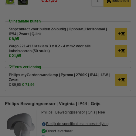
€ 27,95
Bestellen
🔌Installatie buiten
Stopcontact voor buiten 2-voudig | Opbouw | Horizontaal |
IP54 | Zwart | Q-link
€ 8,95
Wago 221-413 lasklem 3 x 0.2 - 4 mm2 voor alle
kabelsoorten (50 stuks)
€ 21,95
💡Extra verlichting
Philips myGarden wandlamp | Pyrona | 2700K | IP44 | 12W |
Zwart
€ 89,95
€ 71,96
Philips Bewegingsensor | Virginia | IP44 | Grijs
Philips
Bewegingssensor
Grijs
Nee
Bekijk de specificaties en beschrijving
Direct leverbaar