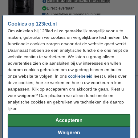
Bekijk de specificaties en beschrijving
Direct leverbaar
Nu bestellen is maandag in huis
Cookies op 123led.nl
2
€ 32,95
Bestellen
Om winkelen bij 123led.nl zo gemakkelijk mogelijk voor u te
maken, gebruiken we cookies en vergelijkbare technieken. De
functionele cookies zorgen ervoor dat de website goed werkt.
Bestel mee:
Daarnaast hebben ze een analytische functie die ons helpt de
website continu te verbeteren. We laten u graag alleen
Afdekraam | 55 x 55 mm | Mat Zwart
€ 3,95
advertenties zien die aansluiten bij uw interesses en willen
daarom cookies gebruiken om uw gedrag binnen en buiten
onze website te volgen. In ons
cookiebeleid
leest u alles over
deze cookies, hoe ze werken en hoe u uw voorkeuren kunt
Eglo Beweging- en schemersensor | Detect Me 1 | IP44 | Wit
Op = Op
aanpassen. Klik op accepteren om akkoord te gaan. Kiest u
voor weigeren? Dan plaatsen we alleen functionele en
Eglo
Bewegingsmelder
Wit
Kunststof
analytische cookies en gebruiken we technieken die daarop
lijken.
Bekijk de specificaties en beschrijving
€ 26,20
Eglo adviesprijs
Accepteren
€ 19,65
Bestellen
Weigeren