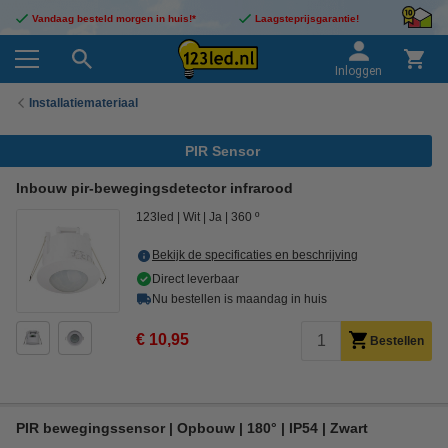
Vandaag besteld morgen in huis!*
Laagsteprijsgarantie!
Inloggen
Installatiemateriaal
PIR Sensor
Inbouw pir-bewegingsdetector infrarood
123led
Wit
Ja
360 º
Bekijk de specificaties en beschrijving
Direct leverbaar
Nu bestellen is maandag in huis
€ 10,95
Bestellen
PIR bewegingssensor | Opbouw | 180° | IP54 | Zwart