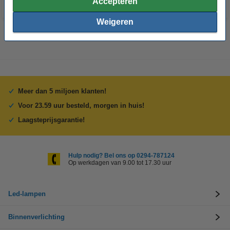
Accepteren
Weigeren
Meer dan 5 miljoen klanten!
Voor 23.59 uur besteld, morgen in huis!
Laagsteprijsgarantie!
Hulp nodig? Bel ons op 0294-787124
Op werkdagen van 9.00 tot 17.30 uur
Led-lampen
Binnenverlichting