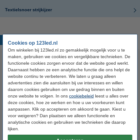
Textielsnoer strijkijzer
Populaire producten
Cookies op 123led.nl
Om winkelen bij 123led.nl zo gemakkelijk mogelijk voor u te
maken, gebruiken we cookies en vergelijkbare technieken. De
functionele cookies zorgen ervoor dat de website goed werkt.
Daarnaast hebben ze een analytische functie die ons helpt de
website continu te verbeteren. We laten u graag alleen
advertenties zien die aansluiten bij uw interesses en willen
daarom cookies gebruiken om uw gedrag binnen en buiten
onze website te volgen. In ons
cookiebeleid
leest u alles over
123led LED lamp E27 | Kogel
123led LED lamp E14 | Kogel
deze cookies, hoe ze werken en hoe u uw voorkeuren kunt
P45 | Mat | 2.2W (25W) | 3 stuks
G35 | Mat | 2.2W (25W) | 3 stuks
aanpassen. Klik op accepteren om akkoord te gaan. Kiest u
voor weigeren? Dan plaatsen we alleen functionele en
€ 6,95
€ 6,95
analytische cookies en gebruiken we technieken die daarop
Inclusief 21% BTW
Inclusief 21% BTW
lijken.