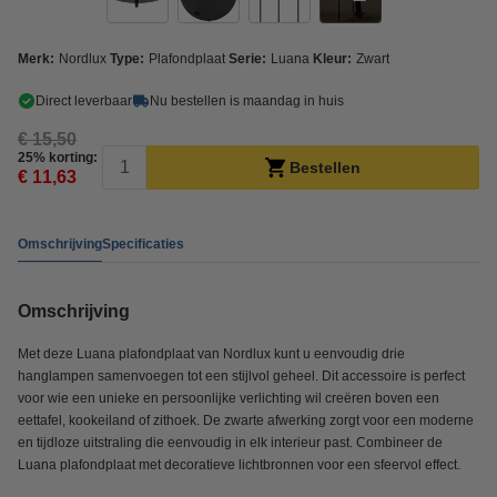
Merk:
Nordlux
Type:
Plafondplaat
Serie:
Luana
Kleur:
Zwart
Direct leverbaar
Nu bestellen is maandag in huis
€ 15,50
25% korting:
Bestellen
€ 11,63
Omschrijving
Specificaties
Omschrijving
Met deze Luana plafondplaat van Nordlux kunt u eenvoudig drie
hanglampen samenvoegen tot een stijlvol geheel. Dit accessoire is perfect
voor wie een unieke en persoonlijke verlichting wil creëren boven een
eettafel, kookeiland of zithoek. De zwarte afwerking zorgt voor een moderne
en tijdloze uitstraling die eenvoudig in elk interieur past. Combineer de
Luana plafondplaat met decoratieve lichtbronnen voor een sfeervol effect.