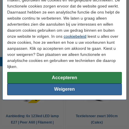
functionele cookies zorgen ervoor dat de website goed werkt.
Aantal lampjes:
3
Daarnaast hebben ze een analytische functie die ons helpt de
Energielabel:
n.v.t.
website continu te verbeteren. We laten u graag alleen
advertenties zien die aansluiten bij uw interesses en willen
Handleiding:
Handleiding
daarom cookies gebruiken om uw gedrag binnen en buiten
Oud voor nieuw:
uw oude apparaat
onze website te volgen. In ons
cookiebeleid
leest u alles over
deze cookies, hoe ze werken en hoe u uw voorkeuren kunt
aanpassen. Klik op accepteren om akkoord te gaan. Kiest u
voor weigeren? Dan plaatsen we alleen functionele en
analytische cookies en gebruiken we technieken die daarop
Populaire producten
lijken.
Accepteren
Weigeren
Aanbieding: 6x 123led LED lamp
Textielsnoer zwart 300cm
E27 | Peer A60 | Filament |
(Calex)
2700K | 7W (60W)