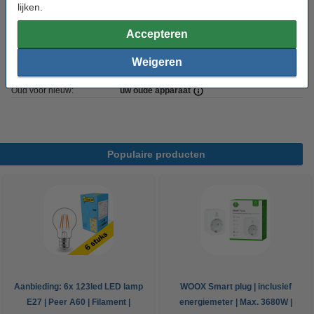
lijken.
Energielabel:
E
Accepteren
Extra info:
Energielabel
Weigeren
Handleiding:
PDF
Oud voor nieuw:
uw oude apparaat
Populaire producten
Aanbieding: 6x 123led LED lamp
WOOX Smart plug | inclusief
E27 | Peer A60 | Filament |
energiemeter | Max. 3680W |