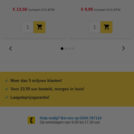
2700K | 4.5W (40W)
WiFi (Tuya) | IP20 | Wit (NL)
€ 13,50
€ 9,95
Inclusief 21% BTW
Inclusief 21% BTW
Meer dan 5 miljoen klanten!
Voor 23.59 uur besteld, morgen in huis!
Laagsteprijsgarantie!
Hulp nodig? Bel ons op 0294-787124
Op werkdagen van 9.00 tot 17.30 uur