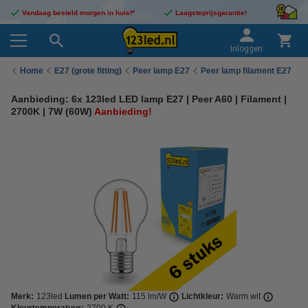
Vandaag besteld morgen in huis!*
Laagsteprijsgarantie!
Inloggen
Home
E27 (grote fitting)
Peer lamp E27
Peer lamp filament E27
Aanbieding: 6x 123led LED lamp E27 | Peer A60 | Filament |
2700K | 7W (60W)
Aanbieding!
Merk:
123led
Lumen per Watt:
115 lm/W
Lichtkleur:
Warm wit