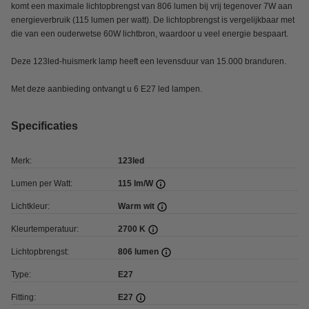
komt een maximale lichtopbrengst van 806 lumen bij vrij tegenover 7W aan
energieverbruik (115 lumen per watt). De lichtopbrengst is vergelijkbaar met
die van een ouderwetse 60W lichtbron, waardoor u veel energie bespaart.
Deze 123led-huismerk lamp heeft een levensduur van 15.000 branduren.
Met deze aanbieding ontvangt u 6 E27 led lampen.
Specificaties
Merk:
123led
Lumen per Watt:
115 lm/W
Lichtkleur:
Warm wit
Kleurtemperatuur:
2700 K
Lichtopbrengst:
806 lumen
Type:
E27
Fitting:
E27