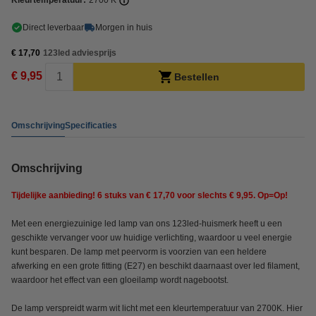
Kleurtemperatuur:
2700 K
Direct leverbaar
Morgen in huis
€ 17,70
123led adviesprijs
€ 9,95
Bestellen
Omschrijving
Specificaties
Omschrijving
Tijdelijke aanbieding! 6 stuks van € 17,70 voor slechts € 9,95. Op=Op!
Met een energiezuinige led lamp van ons 123led-huismerk heeft u een
geschikte vervanger voor uw huidige verlichting, waardoor u veel energie
kunt besparen. De lamp met peervorm is voorzien van een heldere
afwerking en een grote fitting
(E27) en beschikt daarnaast over led filament,
waardoor het effect van een gloeilamp wordt nagebootst.
De lamp verspreidt warm wit licht met een kleurtemperatuur van 2700K. Hier