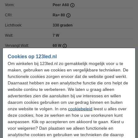
Vorm:
Peer A60
CRI:
Ra> 80
Lichthoek:
330 graden
Watt:
7 W
Vervangt Watt:
60 W
Coating:
Helder
Cookies op 123led.nl
Om winkelen bij 123led.nl zo gemakkelijk mogelijk voor u te
Dimbaar:
Nee
maken, gebruiken we cookies en vergelijkbare technieken. De
functionele cookies zorgen ervoor dat de website goed werkt.
Voltage:
220-240 V
Daarnaast hebben ze een analytische functie die ons helpt de
Ingangsfrequentie:
50-60Hz
website continu te verbeteren. We laten u graag alleen
advertenties zien die aansluiten bij uw interesses en willen
Afmetingen:
60 x 108 mm (bxh)
daarom cookies gebruiken om uw gedrag binnen en buiten
Werktemperatuur:
-20 tot +40 °C
onze website te volgen. In ons
cookiebeleid
leest u alles over
deze cookies, hoe ze werken en hoe u uw voorkeuren kunt
Beschermingsniveau:
IP20
aanpassen. Klik op accepteren om akkoord te gaan. Kiest u
Branduren:
15.000 uur
voor weigeren? Dan plaatsen we alleen functionele en
analytische cookies en gebruiken we technieken die daarop
Aantal:
6