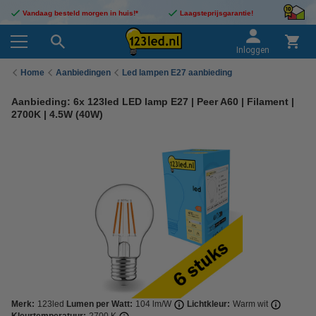
Vandaag besteld morgen in huis!*
Laagsteprijsgarantie!
Inloggen
Home
Aanbiedingen
Led lampen E27 aanbieding
Aanbieding: 6x 123led LED lamp E27 | Peer A60 | Filament |
2700K | 4.5W (40W)
Merk:
123led
Lumen per Watt:
104 lm/W
Lichtkleur:
Warm wit