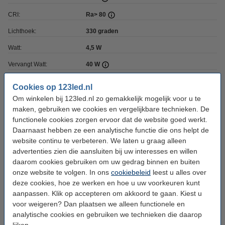
CRI:
Ra> 80
Lichthoek:
330 graden
Watt:
4,5 W
Vervangt Watt:
40 W
Coating:
Helder
Cookies op 123led.nl
Dimbaar:
Nee
Om winkelen bij 123led.nl zo gemakkelijk mogelijk voor u te
maken, gebruiken we cookies en vergelijkbare technieken. De
Voltage:
220-240 V
functionele cookies zorgen ervoor dat de website goed werkt.
Daarnaast hebben ze een analytische functie die ons helpt de
Ingangsfrequentie:
50-60Hz
website continu te verbeteren. We laten u graag alleen
Afmetingen:
60 x 108 mm (bxh)
advertenties zien die aansluiten bij uw interesses en willen
daarom cookies gebruiken om uw gedrag binnen en buiten
Werktemperatuur:
-20 tot +40 °C
onze website te volgen. In ons
cookiebeleid
leest u alles over
Beschermingsniveau:
IP20
deze cookies, hoe ze werken en hoe u uw voorkeuren kunt
aanpassen. Klik op accepteren om akkoord te gaan. Kiest u
Branduren:
15.000 uur
voor weigeren? Dan plaatsen we alleen functionele en
Aantal:
6
analytische cookies en gebruiken we technieken die daarop
lijken.