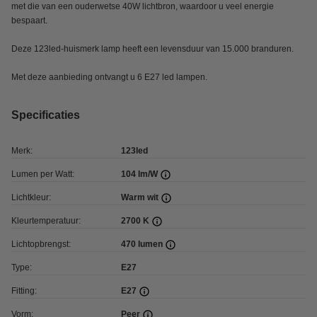
met die van een ouderwetse 40W lichtbron, waardoor u veel energie
bespaart.
Deze 123led-huismerk lamp heeft een levensduur van 15.000 branduren.
Met deze aanbieding ontvangt u 6 E27 led lampen.
Specificaties
Merk:
123led
Lumen per Watt:
104 lm/W
Lichtkleur:
Warm wit
Kleurtemperatuur:
2700 K
Lichtopbrengst:
470 lumen
Type:
E27
Fitting:
E27
Vorm:
Peer