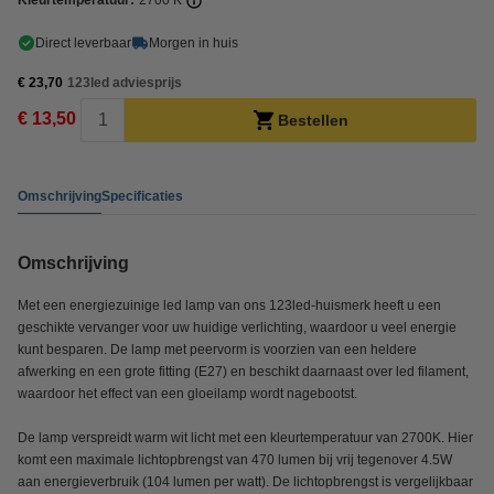
Kleurtemperatuur:
2700 K
Direct leverbaar
Morgen in huis
€ 23,70
123led adviesprijs
€ 13,50
Bestellen
Omschrijving
Specificaties
Omschrijving
Met een energiezuinige led lamp van ons 123led-huismerk heeft u een
geschikte vervanger voor uw huidige verlichting, waardoor u veel energie
kunt besparen. De lamp met peervorm is voorzien van een heldere
afwerking en een grote fitting (E27) en beschikt daarnaast over led filament,
waardoor het effect van een gloeilamp wordt nagebootst.
De lamp verspreidt warm wit licht met een kleurtemperatuur van 2700K. Hier
komt een maximale lichtopbrengst van 470 lumen bij vrij tegenover 4.5W
aan energieverbruik (104 lumen per watt). De lichtopbrengst is vergelijkbaar