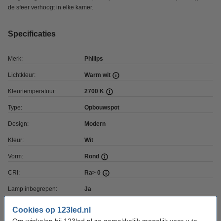
de sfeer verhoogt in elke kamer.
Specificaties
Merk:
Philips
Lichtkleur:
Warm wit
Kleurtemperatuur:
2700 K
Type:
Opbouwspot
Design:
Modern
Kleur:
Wit
Vorm:
Rond
CRI:
Ra> 0
Lamp inbegrepen:
Ja
Voltage:
230 V
Cookies op 123led.nl