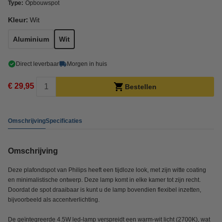
Type:
Opbouwspot
Kleur:
Wit
Aluminium
Wit
Direct leverbaar
Morgen in huis
€ 29,95
Bestellen
Omschrijving
Specificaties
Omschrijving
Deze plafondspot van Philips heeft een tijdloze look, met zijn witte coating
en minimalistische ontwerp. Deze lamp komt in elke kamer tot zijn recht.
Doordat de spot draaibaar is kunt u de lamp bovendien flexibel inzetten,
bijvoorbeeld als accentverlichting.
De geïntegreerde 4.5W led-lamp verspreidt een warm-wit licht (2700K), wat