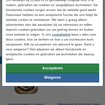
Om winkelen bij 123led.nl zo gemakkelijk mogelijk voor u te
Afmetingen:
9,3 x 7,3 x 14,3 mm (lxbxh)
maken, gebruiken we cookies en vergelijkbare technieken. De
Beschermingsniveau:
IP20
functionele cookies zorgen ervoor dat de website goed werkt.
Daarnaast hebben ze een analytische functie die ons helpt de
Gebruik:
Binnen
website continu te verbeteren. We laten u graag alleen
Branduren:
30.000 uur
advertenties zien die aansluiten bij uw interesses en willen
daarom cookies gebruiken om uw gedrag binnen en buiten
Aantal lampjes:
1
onze website te volgen. In ons
cookiebeleid
leest u alles over
Oud voor nieuw:
uw oude apparaat
deze cookies, hoe ze werken en hoe u uw voorkeuren kunt
aanpassen. Klik op accepteren om akkoord te gaan. Kiest u
voor weigeren? Dan plaatsen we alleen functionele en
analytische cookies en gebruiken we technieken die daarop
lijken.
Populaire producten
Accepteren
Weigeren
Kerstverlichting 21 meter |
Plafondspot 3x GU10 incl. fitting