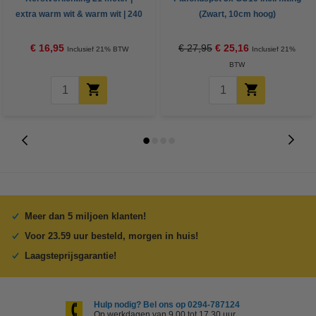
extra warm wit & warm wit | 240
(Zwart, 10cm hoog)
lampjes
€ 16,95
€ 27,95
€ 25,16
Inclusief 21% BTW
Inclusief 21%
BTW
Meer dan 5 miljoen klanten!
Voor 23.59 uur besteld, morgen in huis!
Laagsteprijsgarantie!
Hulp nodig? Bel ons op 0294-787124
Op werkdagen van 9.00 tot 17.30 uur