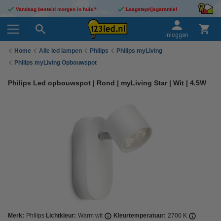
Vandaag besteld morgen in huis!*
Laagsteprijsgarantie!
Inloggen
Home
Alle led lampen
Philips
Philips myLiving
Philips myLiving Opbouwspot
Philips Led opbouwspot | Rond | myLiving Star | Wit | 4.5W
Merk:
Philips
Lichtkleur:
Warm wit
Kleurtemperatuur:
2700 K