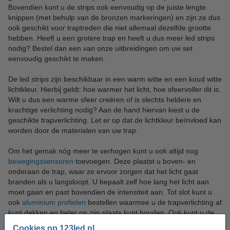
Bovendien kunt u de strips ook eenvoudig op de juiste lengte
knippen (met behulp van de bronzen markeringen) en zijn ze dus
ook geschikt voor traptreden die niet allemaal dezelfde grootte
hebben. Heeft u een grotere trap en heeft u dus meer led strips
nodig? Bestel dan een van onze uitbreidingen om uw set
eenvoudig geschikt te maken.
De led strips zijn beschikbaar in een warm witte en een koud witte
lichtkleur. Hierbij geldt: hoe warmer het licht, hoe sfeervoller dit is.
Wilt u dus een warme sfeer creëren of is slechts heldere en
krachtige verlichting nodig? Aan de hand hiervan kiest u de
geschikte trapverlichting. Let er op dat de lichtkleur beïnvloed kan
worden door de materialen van uw trap.
Om het gemak nóg meer te verhogen kunt u ook altijd nog
bewegingssensoren
toevoegen. Deze plaatst u boven- en
onderaan de trap, waar ze ervoor zorgen dat het licht gaat
branden als u langsloopt. U bepaalt zelf hoe lang het licht aan
moet gaan en past bovendien de intensiteit aan. Tot slot kunt u
ook
aluminium profielen
bestellen waarmee u de trapverlichting af
kunt dekken en beter op zijn plaats kunt houden. Ook kunt u de
strips hiermee beschermen tegen stof en andere vervuilingen of
Cookies op 123led.nl