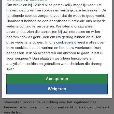
beschadigingen.
Om winkelen bij 123led.nl zo gemakkelijk mogelijk voor u te
maken, gebruiken we cookies en vergelijkbare technieken. De
Spotjes trap
functionele cookies zorgen ervoor dat de website goed werkt.
De installatie van de spotjes is eenvoudiger. Deze lampjes van
Daarnaast hebben ze een analytische functie die ons helpt de
Mr. Beams of Gizmo plaatst u namelijk eenvoudig boven- of
website continu te verbeteren. We laten u graag alleen
onderaan de trap, waar ze door hun geïntegreerde
advertenties zien die aansluiten bij uw interesses en willen
bewegingssensoren automatisch gaan branden als u langsloopt.
daarom cookies gebruiken om uw gedrag binnen en buiten
Doordat de lampjes draadloos zijn en op batterijen werken hoeft
onze website te volgen. In ons
cookiebeleid
leest u alles over
u ze alleen maar aan de muur te bevestigen met het standaard
deze cookies, hoe ze werken en hoe u uw voorkeuren kunt
meegeleverde bevestigingsmateriaal. Installatie is in minder dan
aanpassen. Klik op accepteren om akkoord te gaan. Kiest u
vijf minuten gedaan, zonder dat u last heeft van kabels of er
voor weigeren? Dan plaatsen we alleen functionele en
rekening mee hoeft te houden dat er een stopcontact in de buurt
analytische cookies en gebruiken we technieken die daarop
moet zijn.
lijken.
De spotjes zijn beschikbaar in diverse varianten, bijvoorbeeld in
Accepteren
het wit of in het bruin. Ook kunt u voor verschillende lichtkleuren
kiezen: koud witte verlichting (4.000K-5.000K) of warm witte
Weigeren
verlichting (2.200K). Welke kleurtemperatuur u uitkiest is
afhankelijk van smaak. Koud wit licht is helderder, warm wit licht
sfeervoller. Doordat de verlichting over het algemeen naar
beneden schijnt wordt u hierdoor niet verblind als u gebruikmaakt
van de trap.