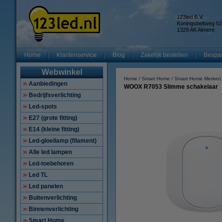
123led B.V.
Koningsbeltweg 52
1329 AK Almere
Home
Klantenservice
Blog
Zakelijk bestellen
Bespar
Webwinkel
Home
Smart Home
Smart Home Merken
Aanbiedingen
WOOX R7053 Slimme schakelaar
Bedrijfsverlichting
Led-spots
E27 (grote fitting)
E14 (kleine fitting)
Led-gloeilamp (filament)
Alle led lampen
Led-toebehoren
Led TL
Led panelen
Buitenverlichting
Binnenverlichting
Smart Home