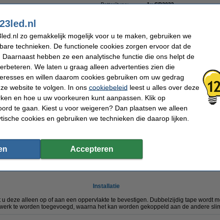
Batterijtype:
1x CR2032
ar
Montage:
Opbouw
Werktemperatuur:
-10 tot +50 °C
23led.nl
Gebruik:
Binnen
led.nl zo gemakkelijk mogelijk voor u te maken, gebruiken we
Oud voor nieuw:
uw oude apparaat
kbare technieken. De functionele cookies zorgen ervoor dat de
 Daarnaast hebben ze een analytische functie die ons helpt de
verbeteren. We laten u graag alleen advertenties zien die
nteresses en willen daarom cookies gebruiken om uw gedrag
ze website te volgen. In ons
cookiebeleid
leest u alles over deze
rken en hoe u uw voorkeuren kunt aanpassen. Klik op
ord te gaan. Kiest u voor weigeren? Dan plaatsen we alleen
ytische cookies en gebruiken we technieken die daarop lijken.
Hoe werkt het?
drie manieren gebruikt worden. Met een korte druk op de knop, een lange druk op
ijn door middel van de gratis app in te stellen (voor
iOS
of
Android
). Met de app st
en
Accepteren
op wilt gebruiken.
an uw voice assistant (zoals uw Amazon Alexa en Google Assistant), zodat u het 
Installatie
 u deze alleen op of aan een oppervlakte te bevestigen. Dubbelzijdig tape wordt 
twerk te worden toegevoegd, waarna het kan worden gekoppeld aan de andere sl