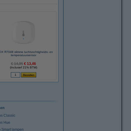
X R7048 slimme luchtvochtigheids- en
temperatuursensor
€ 14,95
€ 13,46
(Inclusief 21% BTW)
ken
ps Classic
ips Hue
io Smart lampen