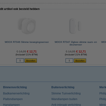
 dit artikel ook besteld hebben
WOOX R7046 Slimme bewegingssensor
WOOX R7047 Zigbee slimme raam- en
WOO
deursensor
€ 14,95
€ 12,71
€ 14,95
€ 12,71
(Inclusief 21% BTW)
(Inclusief 21% BTW)
Binnenverlichting
Buitenverlichting
Mer
Badkamerverlichting
Slimme Tuinverlichting
Phili
Plafondlampen
Wandlampen buiten
Phil
Hanglampen
Anti-inbraak verlichting
Idin