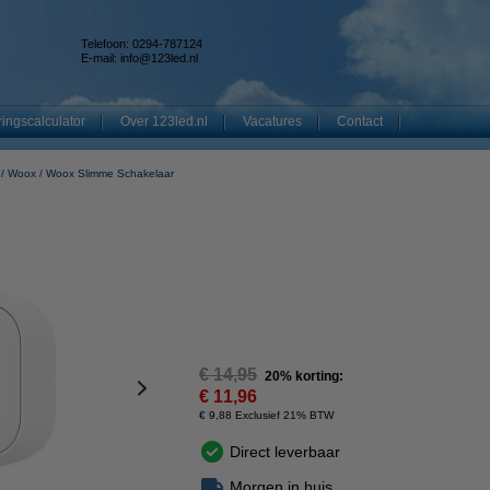
Telefoon: 0294-787124
E-mail:
info@123led.nl
ingscalculator
Over 123led.nl
Vacatures
Contact
Woox
Woox Slimme Schakelaar
€ 14,95
20% korting:
€ 11,96
€ 9,88 Exclusief 21% BTW
Direct leverbaar
Morgen in huis