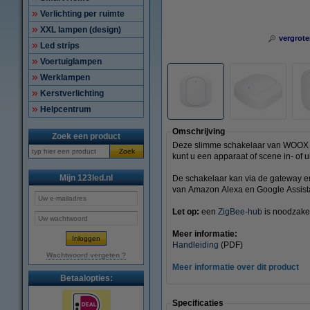
Verlichting per ruimte
XXL lampen (design)
vergrote
Led strips
Voertuiglampen
Werklampen
Kerstverlichting
Helpcentrum
Omschrijving
Zoek een product
Deze slimme schakelaar van WOOX ge
Zoek
kunt u een apparaat of scene in- of u
Mijn 123led.nl
De schakelaar kan via de gateway en
van Amazon Alexa en Google Assist
Let op:
een
ZigBee-hub
is noodzakel
Meer informatie:
Handleiding
(PDF)
Wachtwoord vergeten ?
Meer informatie over dit product
Betaalopties:
Specificaties