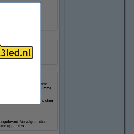
 de knop, of met een dubbele
elt u tevens in voor welke slimme
aangesloten apparaat met uw stem
meegeleverd. Vervolgens dient
imme apparaten.