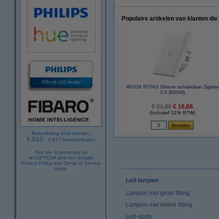
Populaire artikelen van klanten die
WOOX R7063 Slimme schakelaar Zigbee
3.0 (800W)
€ 21,95
€ 18,66
(Inclusief 21% BTW)
Beoordeling door klanten:
9.3
/
10
-
4.827
beoordelingen
This site is protected by
reCAPTCHA and the Google
Privacy Policy
and
Terms of Service
apply.
Led-lampen
Lampen met grote fitting
Lampen met kleine fitting
Led-spots