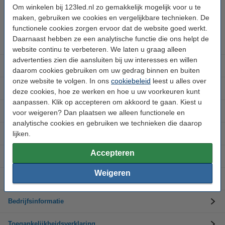
Hulp nodig? Bel ons op 0294-787124
Om winkelen bij 123led.nl zo gemakkelijk mogelijk voor u te
Op werkdagen van 9.00 tot 17.30 uur
maken, gebruiken we cookies en vergelijkbare technieken. De
functionele cookies zorgen ervoor dat de website goed werkt.
Daarnaast hebben ze een analytische functie die ons helpt de
Led-lampen
website continu te verbeteren. We laten u graag alleen
advertenties zien die aansluiten bij uw interesses en willen
Binnenverlichting
daarom cookies gebruiken om uw gedrag binnen en buiten
onze website te volgen. In ons
cookiebeleid
leest u alles over
Buitenverlichting
deze cookies, hoe ze werken en hoe u uw voorkeuren kunt
aanpassen. Klik op accepteren om akkoord te gaan. Kiest u
Merken
voor weigeren? Dan plaatsen we alleen functionele en
analytische cookies en gebruiken we technieken die daarop
lijken.
Kerstverlichting
Accepteren
Klantenservice
Weigeren
Ruilen en retourneren
Bedrijfsinformatie
Toegankelijkheidsverklaring