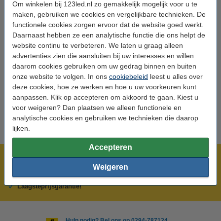
Om winkelen bij 123led.nl zo gemakkelijk mogelijk voor u te
maken, gebruiken we cookies en vergelijkbare technieken. De
functionele cookies zorgen ervoor dat de website goed werkt.
Daarnaast hebben ze een analytische functie die ons helpt de
website continu te verbeteren. We laten u graag alleen
advertenties zien die aansluiten bij uw interesses en willen
daarom cookies gebruiken om uw gedrag binnen en buiten
onze website te volgen. In ons
cookiebeleid
leest u alles over
Blog: alles over het
WOOX slimme stekkers
nieuwe energielabel
deze cookies, hoe ze werken en hoe u uw voorkeuren kunt
aanpassen. Klik op accepteren om akkoord te gaan. Kiest u
voor weigeren? Dan plaatsen we alleen functionele en
analytische cookies en gebruiken we technieken die daarop
lijken.
Accepteren
Meer dan 5 miljoen klanten!
Weigeren
Voor 23.59 uur besteld, morgen in huis!
Laagsteprijsgarantie!
Hulp nodig? Bel ons op 0294-787124