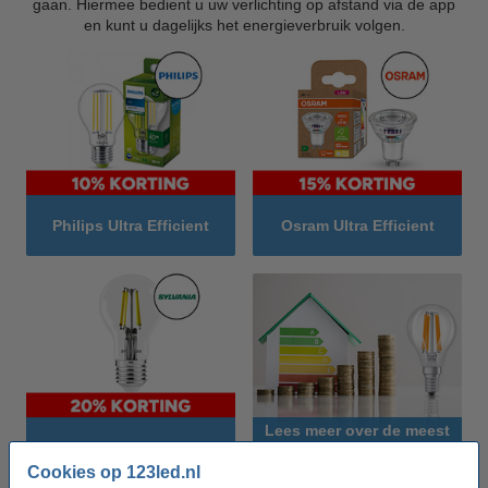
gaan. Hiermee bedient u uw verlichting op afstand via de app
en kunt u dagelijks het energieverbruik volgen.
Philips Ultra Efficient
Osram Ultra Efficient
Lees meer over de meest
Sylvania Ultra Efficient
energiezuinige led
lampen
Cookies op 123led.nl