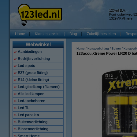
123led B.V.
Koningsbeltweg 52
1329 AK Almere
Home
Klantenservice
Blog
Zakelijk bestellen
Bespar
Webwinkel
Home
Kerstverlichting
Buiten
Kerstverl
Aanbiedingen
123accu Xtreme Power LR20 D batt
Bedrijfsverlichting
Led-spots
E27 (grote fitting)
E14 (kleine fitting)
Led-gloeilamp (filament)
Alle led lampen
Led-toebehoren
Led TL
Led panelen
Buitenverlichting
Binnenverlichting
Smart Home