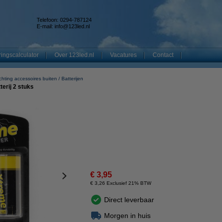
Telefoon: 0294-787124
E-mail:
info@123led.nl
ingscalculator
Over 123led.nl
Vacatures
Contact
ichting accessoires buiten
Batterijen
erij 2 stuks
€ 3,95
€ 3,26 Exclusief 21% BTW
Direct leverbaar
Morgen in huis