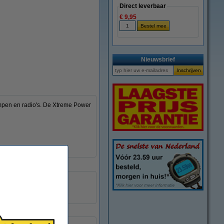
Direct leverbaar
€ 9,95
Nieuwsbrief
mpen en radio's. De Xtreme Power