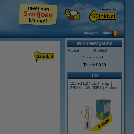
Inloggen
Winkelwagentje
Aantal
Product
Geen producten
Totaal:
€ 0,00
Tip!
123led E27 LED lamp |
2700K | 7W (60W) | 6 stuks