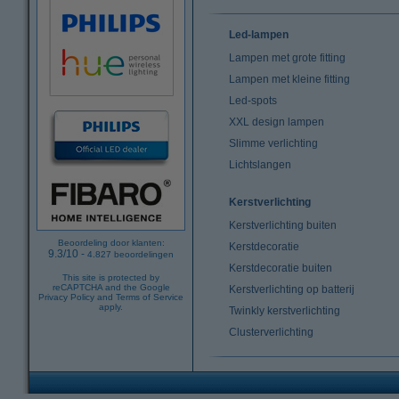
Led-lampen
Lampen met grote fitting
Lampen met kleine fitting
Led-spots
XXL design lampen
Slimme verlichting
Lichtslangen
Kerstverlichting
Kerstverlichting buiten
Beoordeling door klanten:
Kerstdecoratie
9.3
/
10
-
4.827
beoordelingen
Kerstdecoratie buiten
This site is protected by
reCAPTCHA and the Google
Kerstverlichting op batterij
Privacy Policy
and
Terms of Service
apply.
Twinkly kerstverlichting
Clusterverlichting