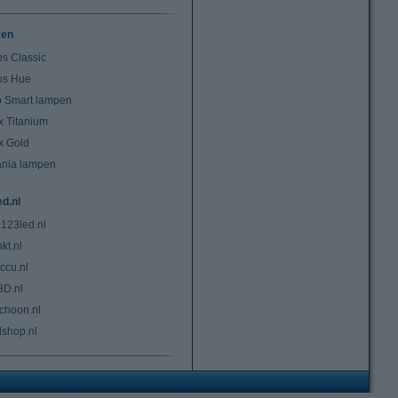
ken
ps Classic
ips Hue
io Smart lampen
x Titanium
x Gold
ania lampen
ed.nl
 123led.nl
kt.nl
ccu.nl
3D.nl
choon.nl
lshop.nl