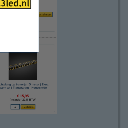
chtslang op batterijen 5 meter | Extra
warm wit | Transparant | Konstsmide
€ 15,95
(Inclusief 21% BTW)