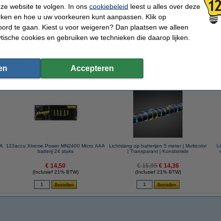
ze website te volgen. In ons
cookiebeleid
leest u alles over deze
rken en hoe u uw voorkeuren kunt aanpassen. Klik op
jentester (123accu huismerk)
ord te gaan. Kiest u voor weigeren? Dan plaatsen we alleen
ytische cookies en gebruiken we technieken die daarop lijken.
en
Accepteren
 dit artikel ook besteld hebben
AA
123accu Xtreme Power MN2400 Micro AAA
Lichtslang op batterijen 5 meter | Multicolor
Li
batterij 24 stuks
| Transparant | Konstsmide
€ 14,50
€ 15,95
€ 14,36
(Inclusief 21% BTW)
(Inclusief 21% BTW)