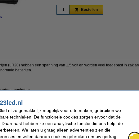
Bestellen
n
vergroten
rijen (LR20) hebben een spanning van 1,5 volt en worden veel toegepast in zakla
 normale batterijen.
 worden opgeladen.
23led.nl
led.nl zo gemakkelijk mogelijk voor u te maken, gebruiken we
Accu capaciteit:
18.000 mAh
kbare technieken. De functionele cookies zorgen ervoor dat de
Afmetingen:
33 x 33 x 61 mm (lxbxh)
Aantal:
2
 Daarnaast hebben ze een analytische functie die ons helpt de
verbeteren. We laten u graag alleen advertenties zien die
nteresses en willen daarom cookies gebruiken om uw gedrag