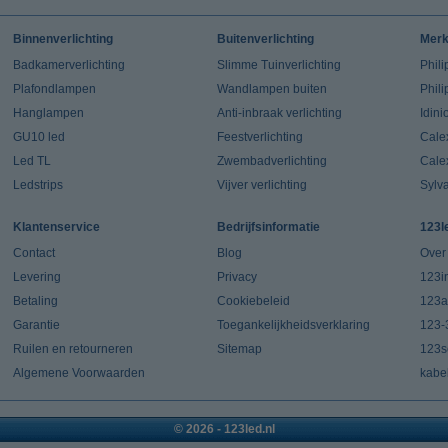
Binnenverlichting
Buitenverlichting
Mer
Badkamerverlichting
Slimme Tuinverlichting
Phili
Plafondlampen
Wandlampen buiten
Phil
Hanglampen
Anti-inbraak verlichting
Idin
GU10 led
Feestverlichting
Cale
Led TL
Zwembadverlichting
Cale
Ledstrips
Vijver verlichting
Sylv
Klantenservice
Bedrijfsinformatie
123l
Contact
Blog
Over
Levering
Privacy
123in
Betaling
Cookiebeleid
123a
Garantie
Toegankelijkheidsverklaring
123-
Ruilen en retourneren
Sitemap
123s
Algemene Voorwaarden
kabe
© 2026 - 123led.nl