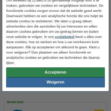
Om winkelen bij 123led.nl zo gemakkelijk mogelijk voor u te
maken, gebruiken we cookies en vergelijkbare technieken. De
Zaagmaat:
Ø 68-75 mm
functionele cookies zorgen ervoor dat de website goed werkt.
Inbouwdiepte:
28 mm
Daarnaast hebben ze een analytische functie die ons helpt de
website continu te verbeteren. We laten u graag alleen
Kantelbare hoek:
38 °
advertenties zien die aansluiten bij uw interesses en willen
Werktemperatuur:
-20 tot +45 °C
daarom cookies gebruiken om uw gedrag binnen en buiten
onze website te volgen. In ons
cookiebeleid
leest u alles over
Beschermingsniveau:
IP44
deze cookies, hoe ze werken en hoe u uw voorkeuren kunt
aanpassen. Klik op accepteren om akkoord te gaan. Kiest u
Klasse:
II
voor weigeren? Dan plaatsen we alleen functionele en
Branduren:
40.000 uur
analytische cookies en gebruiken we technieken die daarop
lijken.
Aantal:
6
Energielabel:
G
Accepteren
Handleiding:
Handleiding
Weigeren
Oud voor nieuw:
uw oude apparaat
Bestel mee: