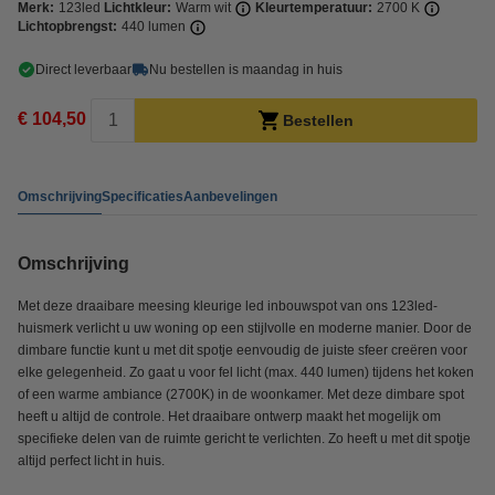
Merk:
123led
Lichtkleur:
Warm wit
Kleurtemperatuur:
2700 K
Lichtopbrengst:
440 lumen
Direct leverbaar
Nu bestellen is maandag in huis
€ 104,50
Bestellen
Omschrijving
Specificaties
Aanbevelingen
Omschrijving
Met deze draaibare meesing kleurige led inbouwspot van ons 123led-
huismerk verlicht u uw woning op een stijlvolle en moderne manier. Door de
dimbare functie kunt u met dit spotje eenvoudig de juiste sfeer creëren voor
elke gelegenheid. Zo gaat u voor fel licht (max. 440 lumen) tijdens het koken
of een warme ambiance (2700K) in de woonkamer. Met deze dimbare spot
heeft u altijd de controle. Het draaibare ontwerp maakt het mogelijk om
specifieke delen van de ruimte gericht te verlichten. Zo heeft u met dit spotje
altijd perfect licht in huis.