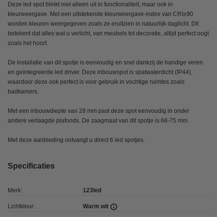
Deze led spot blinkt niet alleen uit in functionaliteit, maar ook in
kleurweergave. Met een uitstekende kleurweergave-index van CRI≥90
worden kleuren weergegeven zoals ze eruitzien in natuurlijk daglicht. Dit
betekent dat alles wat u verlicht, van meubels tot decoratie, altijd perfect oogt
zoals het hoort.
De installatie van dit spotje is eenvoudig en snel dankzij de handige veren
en geïntegreerde led driver. Deze inbouwspot is spatwaterdicht (IP44),
waardoor deze ook perfect is voor gebruik in vochtige ruimtes zoals
badkamers.
Met een inbouwdiepte van 28 mm past deze spot eenvoudig in onder
andere verlaagde plafonds. De zaagmaat van dit spotje is 68-75 mm.
Met deze aanbieding ontvangt u direct 6 led spotjes.
Specificaties
Merk:
123led
Lichtkleur:
Warm wit