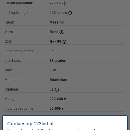
Kleurtemperatuur:
2700 K
Lichtopbrengst:
440 lumen
Kleur:
Messing
Vorm:
Rond
CRI:
Ra> 90
Lamp inbegrepen:
Ja
Lichthoek:
38 graden
Watt:
6 W
Materiaal:
Aluminium
Dimbaar:
Ja
Voltage:
220-240 V
Ingangsfrequentie:
50-60Hz
Hoogte:
28 mm
Cookies op 123led.nl
Diameter:
Ø 85 mm