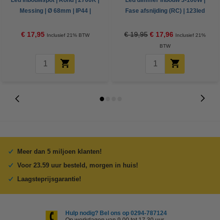
Led inbouwspot | Rond | 2700K |
Led dimmer inbouw 3-100W |
Messing | Ø 68mm | IP44 |
Fase afsnijding (RC) | 123led
Dimbaar | 6W
huismerk
€ 17,95
€ 19,95
€ 17,96
Inclusief 21% BTW
Inclusief 21%
BTW
Meer dan 5 miljoen klanten!
Voor 23.59 uur besteld, morgen in huis!
Laagsteprijsgarantie!
Hulp nodig? Bel ons op 0294-787124