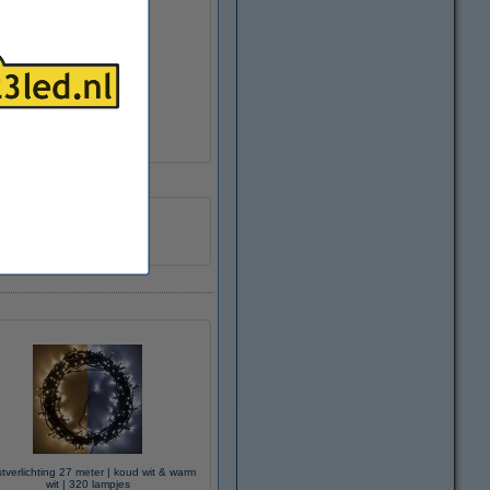
240 V
ter
en/buiten
leiding
tverlichting 27 meter | koud wit & warm
wit | 320 lampjes