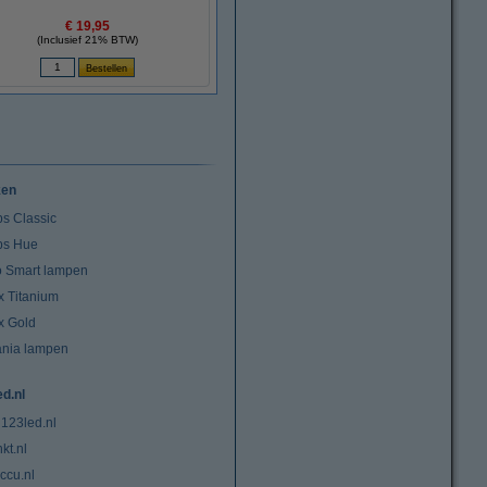
€ 19,95
(Inclusief 21% BTW)
ken
ps Classic
ips Hue
io Smart lampen
x Titanium
x Gold
ania lampen
ed.nl
 123led.nl
kt.nl
ccu.nl