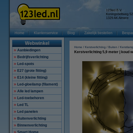
123led B.V.
Koningsbeltweg 52
1329 AK Almere
Home
Klantenservice
Blog
Zakelijk bestellen
Bespar
Webwinkel
Home
Kerstverlichting
Buiten
Kerstlamp
Aanbiedingen
Kerstverlichting 5,9 meter | koud w
Bedrijfsverlichting
Led-spots
E27 (grote fitting)
E14 (kleine fitting)
Led-gloeilamp (filament)
Alle led lampen
Led-toebehoren
Led TL
Led panelen
Buitenverlichting
Binnenverlichting
Smart Home