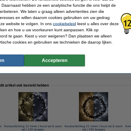
Voltage:
220-
 Daarnaast hebben ze een analytische functie die ons helpt de
Uitgangs Voltage:
4.5
verbeteren. We laten u graag alleen advertenties zien die
Koppelbaar:
Nee
Aanloopsnoer:
3 me
nteresses en willen daarom cookies gebruiken om uw gedrag
Beschermingsniveau:
IP44
ze website te volgen. In ons
cookiebeleid
leest u alles over deze
Gebruik:
Binn
rken en hoe u uw voorkeuren kunt aanpassen. Klik op
Klasse:
III
iening
Aantal lampjes:
40
ord te gaan. Kiest u voor weigeren? Dan plaatsen we alleen
Handleiding:
Hand
ytische cookies en gebruiken we technieken die daarop lijken.
tlampjes
en
Accepteren
programma's
functie (8u/16u)
 dit artikel ook besteld hebben
rm
Kerstverlichting 12 meter | koud wit & warm
Kerstverlichting 21 meter | koud wit & warm
Kers
wit | 120 lampjes
wit | 240 lampjes