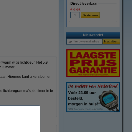
Direct leverbaar
€ 9,95
vergroten
Nieuwsbrief
warm witte lichtkleur. Het 5,9
n 3 meter.
lkaar. Hiermee kunt u kerstbomen
 lichtprogramma's, de timer in te
 uur