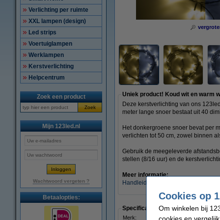
Verlichting per ruimte
XXL lampen (design)
vergrote
Led strips
Voertuiglampen
Werklampen
Kerstverlichting
Helpcentrum
Uniek product! Koud wit en warm wi
Zoek een product
Deze kerstverlichting van ons 123led
Zoek
meter lange snoer bestaat uit 40 dim
Mijn 123led.nl
Het donkergroene snoer bevat per me
verlichten tot 50 cm, zowel binnen al
Gebruik de meegeleverde afstandsbed
stellen (8/16 uur) en de kerstverlich
Meer informatie:
Wachtwoord vergeten ?
Handleiding
(PDF)
Cookies op 1
Betaalopties:
Om winkelen bij 123
Specificaties
cookies en vergelij
Merk:
123led