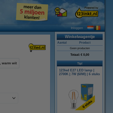
Inloggen
Winkelwagentje
Aantal
Product
Geen producten
Totaal:
€ 0,00
, warm wit
Tip!
123led E27 LED lamp |
2700K | 7W (60W) | 6 stuks