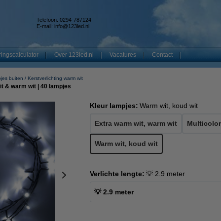
Telefoon: 0294-787124
E-mail:
info@123led.nl
ingscalculator
Over 123led.nl
Vacatures
Contact
jes buiten
Kerstverlichting warm wit
it & warm wit | 40 lampjes
Kleur lampjes:
Warm wit, koud wit
Extra warm wit, warm wit
Multicolor
Warm wit, koud wit
Verlichte lengte:
💡 2.9 meter
💡 2.9 meter