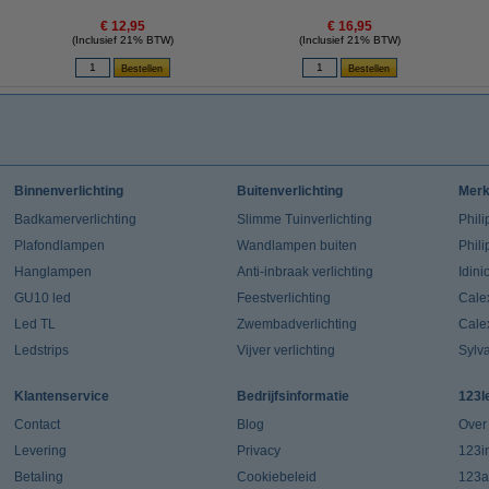
€ 12,95
€ 16,95
(Inclusief 21% BTW)
(Inclusief 21% BTW)
Binnenverlichting
Buitenverlichting
Mer
Badkamerverlichting
Slimme Tuinverlichting
Phili
Plafondlampen
Wandlampen buiten
Phil
Hanglampen
Anti-inbraak verlichting
Idin
GU10 led
Feestverlichting
Cale
Led TL
Zwembadverlichting
Cale
Ledstrips
Vijver verlichting
Sylv
Klantenservice
Bedrijfsinformatie
123l
Contact
Blog
Over
Levering
Privacy
123in
Betaling
Cookiebeleid
123a