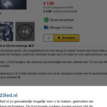
€ 7,95
€ 6,57 Exclusief 21% BTW
€ 9,99
123led adviesprijs
n
vergroten
Direct leverbaar
Morgen in huis
4
Bestellen
t in één kerstlampje 🎄💡
-huismerk geeft u de mogelijkheid om een keuze te maken tussen een koud witte of 
bare led lampjes, heeft een verlichte lengte van 2,9 meter en een aanloopsnoer va
ter 13 led lampjes, die allemaal zijn bevestigd met een afstand van 7,5 cm van e
s buiten.
iening (1 á 2 meter bereik) verder ook om te schakelen tussen wel 9 verschillende
ting te dimmen
.
23led.nl
led.nl zo gemakkelijk mogelijk voor u te maken, gebruiken we
kbare technieken. De functionele cookies zorgen ervoor dat de
Timerfunctie:
Ja, 8