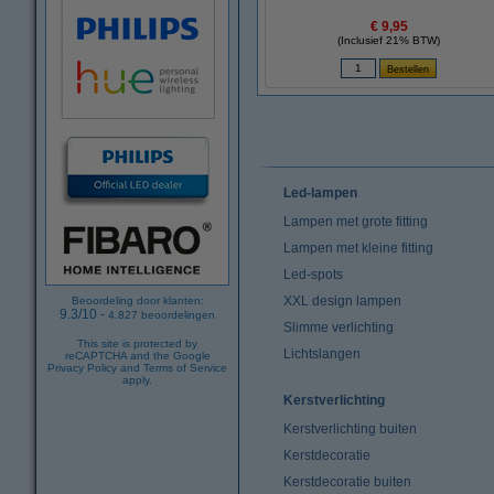
€ 9,95
(Inclusief 21% BTW)
Led-lampen
Lampen met grote fitting
Lampen met kleine fitting
Led-spots
XXL design lampen
Beoordeling door klanten:
9.3
/
10
-
4.827
beoordelingen
Slimme verlichting
This site is protected by
Lichtslangen
reCAPTCHA and the Google
Privacy Policy
and
Terms of Service
apply.
Kerstverlichting
Kerstverlichting buiten
Kerstdecoratie
Kerstdecoratie buiten