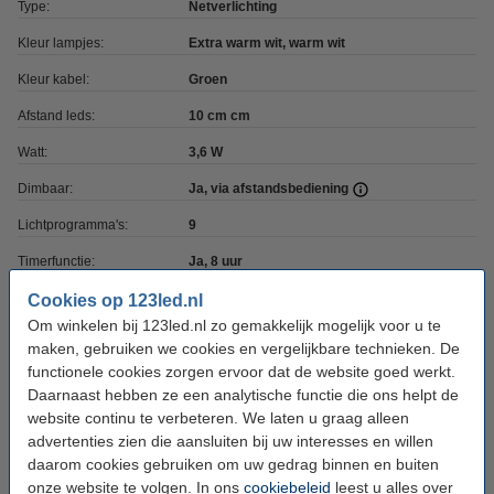
Type:
Netverlichting
Kleur lampjes:
Extra warm wit, warm wit
Kleur kabel:
Groen
Afstand leds:
10 cm cm
Watt:
3,6 W
Dimbaar:
Ja, via afstandsbediening
Lichtprogramma's:
9
Timerfunctie:
Ja, 8 uur
Voeding:
Adapter
Cookies op 123led.nl
Om winkelen bij 123led.nl zo gemakkelijk mogelijk voor u te
Voltage:
220-240 V
maken, gebruiken we cookies en vergelijkbare technieken. De
Uitgangs Voltage:
functionele cookies zorgen ervoor dat de website goed werkt.
31
Daarnaast hebben ze een analytische functie die ons helpt de
Koppelbaar:
Nee
website continu te verbeteren. We laten u graag alleen
advertenties zien die aansluiten bij uw interesses en willen
Aanloopsnoer:
3 meter
daarom cookies gebruiken om uw gedrag binnen en buiten
Beschermingsniveau:
IP44
onze website te volgen. In ons
cookiebeleid
leest u alles over