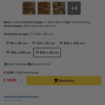
4
Merk:
123led
Verlichte lengte:
💡 500 x 80 cm
Type:
Netverlichting
Kleur lampjes:
Extra warm wit, warm wit
Verlichte lengte:
💡 500 x 80 cm
💡 90 x 50 cm
💡 120 x 60 cm
💡 200 x 140 cm
💡 300 x 300 cm
💡 500 x 80 cm
Direct leverbaar
Morgen in huis
€ 21,99
123led adviesprijs
€ 19,95
Bestellen
Omschrijving
Specificaties