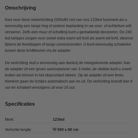
Omschrijving
Kies voor deze netverlichting (500x80 cm) van ons 123led huismerk als u
eenvoudig een lange heg of andere beplanting in uw voor- of achtertuin wilt
versieren. Zelfs een muur of schutting kunt u gemakkelijk decoreren. De 240
led lampjes zorgen voor zowel extra warm wit licht als warm wit licht, sfeervol
tijdens de feestdagen of lange zomeravonden. U kunt eenvoudig schakelen
tussen deze lichtkleuren via de adapter.
De verlichting sluit u eenvoudig aan dankzij de meegeleverde adapter. Aan
de adapter zit een groen aanloopsnoer van 3 meter, de stekker kunt u zowel
buiten als binnen in het stopcontact steken. Op de adapter zit een timer,
hierdoor gaan de lichtjes automatisch aan en uit. De verlichting brandt dan 8
uur en schakelt vervolgens uit voor 16 uur.
Specificaties
Merk:
123led
Verlichte lengte:
💡 500 x 80 cm