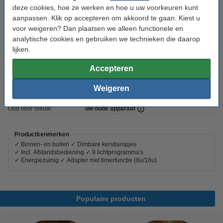
deze cookies, hoe ze werken en hoe u uw voorkeuren kunt
Gebruik:
Binnen/buiten
aanpassen. Klik op accepteren om akkoord te gaan. Kiest u
Klasse:
III
voor weigeren? Dan plaatsen we alleen functionele en
analytische cookies en gebruiken we technieken die daarop
Keurmerk:
CE, GS
lijken.
Aantal lampjes:
240
Accepteren
Adapter inbegrepen:
ja
Weigeren
Handleiding:
Handleiding
Oud voor nieuw:
uw oude apparaat
Productkenmerken
✓ Binnen- en buiten ✓ Dimbare kerstlampjes
✓ Incl. Afstandsbediening ✓ 9 lichtprogramma's
✓ Energiezuinig ✓ Adapter met timerfunctie (8u/16u)
Populaire producten