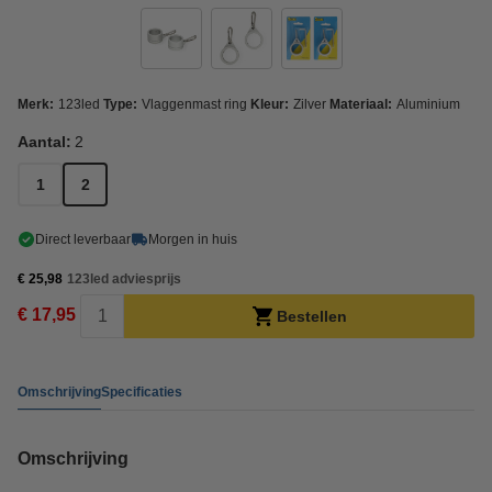
Merk:
123led
Type:
Vlaggenmast ring
Kleur:
Zilver
Materiaal:
Aluminium
Aantal:
2
1
2
Direct leverbaar
Morgen in huis
€ 25,98
123led adviesprijs
€ 17,95
Bestellen
Omschrijving
Specificaties
Omschrijving