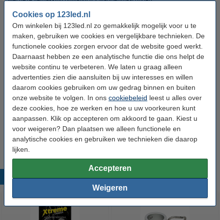
Met deze verpakking ontvangt u 2 vlaggenmast ringen.
Cookies op 123led.nl
Om winkelen bij 123led.nl zo gemakkelijk mogelijk voor u te
Specificaties
maken, gebruiken we cookies en vergelijkbare technieken. De
functionele cookies zorgen ervoor dat de website goed werkt.
Merk:
123led
Daarnaast hebben ze een analytische functie die ons helpt de
website continu te verbeteren. We laten u graag alleen
Type:
Vlaggenmast ring
advertenties zien die aansluiten bij uw interesses en willen
Kleur:
Zilver
daarom cookies gebruiken om uw gedrag binnen en buiten
onze website te volgen. In ons
cookiebeleid
leest u alles over
Materiaal:
Aluminium
deze cookies, hoe ze werken en hoe u uw voorkeuren kunt
Diameter:
Ø 3,2 cm
aanpassen. Klik op accepteren om akkoord te gaan. Kiest u
voor weigeren? Dan plaatsen we alleen functionele en
Aantal:
2
analytische cookies en gebruiken we technieken die daarop
lijken.
Accepteren
Populaire producten
Weigeren