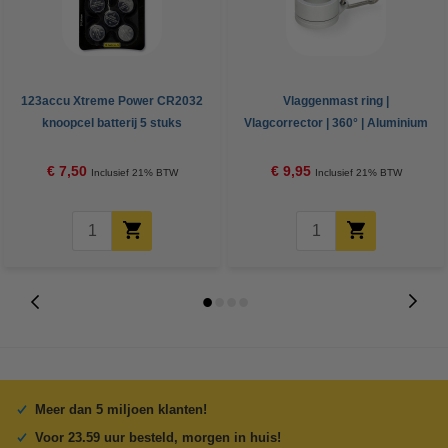
123accu Xtreme Power CR2032
Vlaggenmast ring |
knoopcel batterij 5 stuks
Vlagcorrector | 360° | Aluminium
| Zilver
€ 7,50
€ 9,95
Inclusief 21% BTW
Inclusief 21% BTW
Meer dan 5 miljoen klanten!
Voor 23.59 uur besteld, morgen in huis!