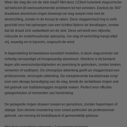
Weer die vlag die om de stok slaat? Met deze 123led huismerk vlagcorrector
set behoort dit veelvoorkomende probleem tot het verleden. Dankzij de 360°
draaibare aluminium ringen beweegt uw vlag soepel mee met de
windrichting, zonder in de knoop te raken. Deze vlaggenmast ring is zelfs
geschikt voor het ophangen van een lichtbol tijdens de feestdagen, zonder
dat de draad zich vastwikkelt om de stok. Deze set biedt een stijlvolle,
robuuste én onderhoudsvrije oplossing. Uw vlag of verlichting hangt altijd
vrij, waardig en in topvorm, ongeacht de wind.
In tegenstelling tot kwetsbare kunststof modellen, is deze vlagcorrector set
volledig vervaardigd uit hoogwaardig aluminium. Hierdoor is hij bestand
tegen alle weersomstandigheden en jarenlang te gebruiken, zonder breken,
verweren of vastlopen. De zilvergrijze afwerking geeft uw vlaggenmast een
professionele, verzorgde uitstraling. De meegeleverde karabijnhaak zorgt
voor een stevige bevestiging van de vlag, terwijl de verstelbare ringen ook
het gebruik van halfstokvlaggen mogelijk maken. Perfect voor officiële
gelegenheden of momenten van herdenking.
De gelagerde ringen draaien soepel en geruisloos, zonder haperingen of
slijtage. Een slimme investering voor zowel particulier als professioneel
gebruik, van woning tot bedrijfspand of gemeentelijk gebouw.