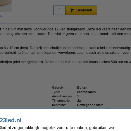
Bestellen
n
 of in de tuin met deze ivoorkleurige 123led stompkaars. Deze led kaars heeft een
 net oogt als een echte kaars. Doordat er geen vuur aan te pas komt is dit een veili
8 x 13 cm (bxh). Dankzij het schuifje op de onderzijde kunt u het licht eenvoudig a
de verlichting 6 uur achter elkaar om vervolgens automatisch uit te schakelen voor 
terijen (niet meegeleverd). De brandduur van deze led kaars is circa 500 uur en w
Gebruik:
Buiten
Type:
Stompkaars
Aantal lampjes:
1
Timerfunctie:
Ja
Kenmerk:
Bewegende vlam
Oud voor nieuw:
uw oude apparaat
23led.nl
led.nl zo gemakkelijk mogelijk voor u te maken, gebruiken we