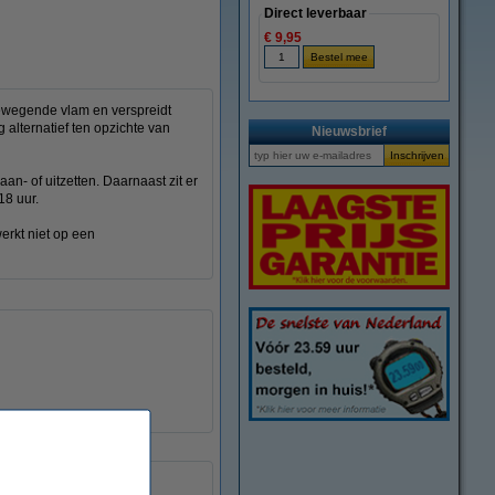
Direct leverbaar
€ 9,95
 bewegende vlam en verspreidt
g alternatief ten opzichte van
Nieuwsbrief
an- of uitzetten. Daarnaast zit er
18 uur.
erkt niet op een