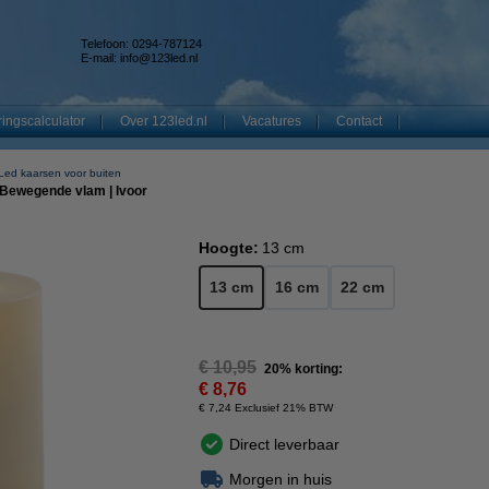
Telefoon: 0294-787124
E-mail:
info@123led.nl
ingscalculator
Over 123led.nl
Vacatures
Contact
Led kaarsen voor buiten
| Bewegende vlam | Ivoor
Hoogte:
13 cm
13 cm
16 cm
22 cm
€ 10,95
20% korting:
€ 8,76
€ 7,24 Exclusief 21% BTW
Direct leverbaar
Morgen in huis