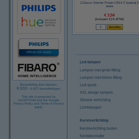
123accu Xtreme Power LR14 C batterij 2
stuks
€ 3,50
(Inclusief 21% BTW)
Led-lampen
Lampen met grote fitting
Lampen met kleine fitting
Led-spots
Beoordeling door klanten:
9.3
/
10
-
4.827
beoordelingen
XXL design lampen
This site is protected by
Slimme verlichting
reCAPTCHA and the Google
Privacy Policy
and
Terms of Service
Lichtslangen
apply.
Kerstverlichting
Kerstverlichting buiten
Kerstdecoratie