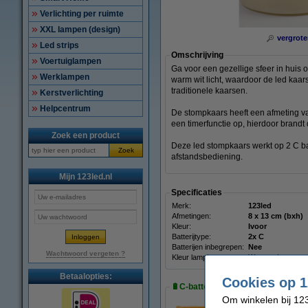
Verlichting per ruimte
XXL lampen (design)
vergrote
Led strips
Omschrijving
Voertuiglampen
Ga voor een gezellige sfeer in huis
Werklampen
warm wit licht, waardoor de led kaars
traditionele kaarsen.
Kerstverlichting
Helpcentrum
De stompkaars heeft een afmeting van 
een timerfunctie op, hierdoor brandt 
Zoek een product
Deze led stompkaars werkt op 2 C bat
Zoek
afstandsbediening.
Mijn 123led.nl
Specificaties
Merk:
123led
Afmetingen:
8 x 13 cm (bxh)
Kleur:
Ivoor
Batterijtype:
2x C
Batterijen inbegrepen:
Nee
Wachtwoord vergeten ?
Kleur lampjes:
Warm wit
Betaalopties:
Cookies op 1
🔋C-batterijen:
Om winkelen bij 123