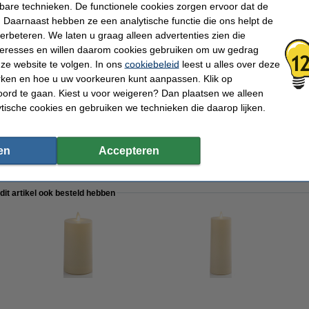
kbare technieken. De functionele cookies zorgen ervoor dat de
lkaline Batterij (2 stuks)
 Daarnaast hebben ze een analytische functie die ons helpt de
verbeteren. We laten u graag alleen advertenties zien die
nteresses en willen daarom cookies gebruiken om uw gedrag
ze website te volgen. In ons
cookiebeleid
leest u alles over deze
rken en hoe u uw voorkeuren kunt aanpassen. Klik op
ord te gaan. Kiest u voor weigeren? Dan plaatsen we alleen
1400 batterij 2 stuks
ytische cookies en gebruiken we technieken die daarop lijken.
en
Accepteren
 dit artikel ook besteld hebben