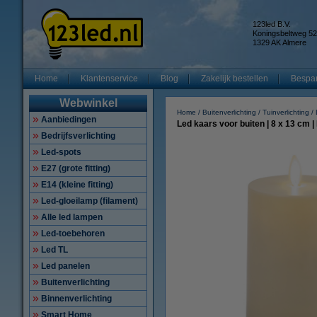
123led B.V.
Koningsbeltweg 52
1329 AK Almere
Home
Klantenservice
Blog
Zakelijk bestellen
Bespar
Webwinkel
Home
Buitenverlichting
Tuinverlichting
Aanbiedingen
Led kaars voor buiten | 8 x 13 cm 
Bedrijfsverlichting
Led-spots
E27 (grote fitting)
E14 (kleine fitting)
Led-gloeilamp (filament)
Alle led lampen
Led-toebehoren
Led TL
Led panelen
Buitenverlichting
Binnenverlichting
Smart Home