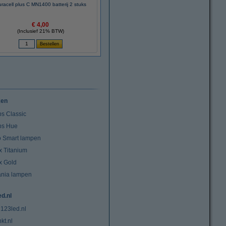
racell plus C MN1400 batterij 2 stuks
€ 4,00
(Inclusief 21% BTW)
ken
ps Classic
ips Hue
io Smart lampen
x Titanium
x Gold
ania lampen
ed.nl
 123led.nl
kt.nl