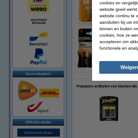
cookies en vergelij
Q-Nomic LR14 / C A
website goed werkt.
€ 2,95
website continu te 
aansluiten bij uw i
binnen en buiten on
cookies, hoe ze we
accepteren om akko
Duracell plus C MN
functionele en anal
€ 4,00
Weiger
Verzendopties:
Populaire artikelen van klanten die
Officiële dealer