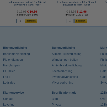
Led kaars voor buiten | 8 x 16 cm |
Led kaars voor buiten | 8 x 22 cm |
Du
Bewegende vlam | Ivoor
Bewegende vlam | Ivoor
€ 12,95
€ 10,36
€ 14,95
€ 11,96
(Inclusief 21% BTW)
(Inclusief 21% BTW)
Binnenverlichting
Buitenverlichting
Mer
Badkamerverlichting
Slimme Tuinverlichting
Phili
Plafondlampen
Wandlampen buiten
Phil
Hanglampen
Anti-inbraak verlichting
Idin
GU10 led
Feestverlichting
Cale
Led TL
Zwembadverlichting
Cale
Ledstrips
Vijver verlichting
Sylv
Klantenservice
Bedrijfsinformatie
123l
Contact
Blog
Over
Levering
Privacy
123in