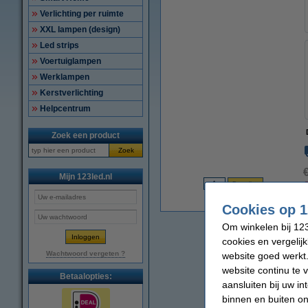
Verlichting per ruimte
XXL lampen (design)
Led strips
Voertuiglampen
Werklampen
Kerstverlichting
Helpcentrum
Zoek een product
Zoek
Mijn 123led.nl
€
Cookies op 1
Om winkelen bij 123
cookies en vergelij
Wachtwoord vergeten ?
website goed werkt.
website continu te 
Betaalopties:
aansluiten bij uw i
binnen en buiten on