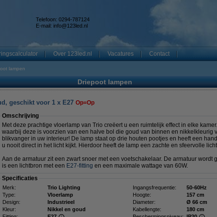
Telefoon: 0294-787124
E-mail:
info@123led.nl
ingscalculator
Over 123led.nl
Vacatures
Contact
poot lampen
Driepoot lampen
ud, geschikt voor 1 x E27
Op=Op
Omschrijving
Met deze prachtige vloerlamp van Trio creëert u een ruimtelijk effect in elke kame
waarbij deze is voorzien van een halve bol die goud van binnen en nikkelkleurig v
blikvanger in uw interieur! De lamp staat op drie houten pootjes en heeft een hand
u nooit direct in het licht kijkt. Hierdoor heeft de lamp een zachte en sfeervolle lic
Aan de armatuur zit een zwart snoer met een voetschakelaar. De armatuur wordt g
is een lichtbron met een
E27-fitting
en een maximale wattage van 60W.
Specificaties
Merk:
Trio Lighting
Ingangsfrequentie:
50-60Hz
Type:
Vloerlamp
Hoogte:
157 cm
Design:
Industrieel
Diameter:
Ø 66 cm
Kleur:
Nikkel en goud
Kabellengte:
180 cm
Fitting:
E27
Beschermingsniveau:
IP20