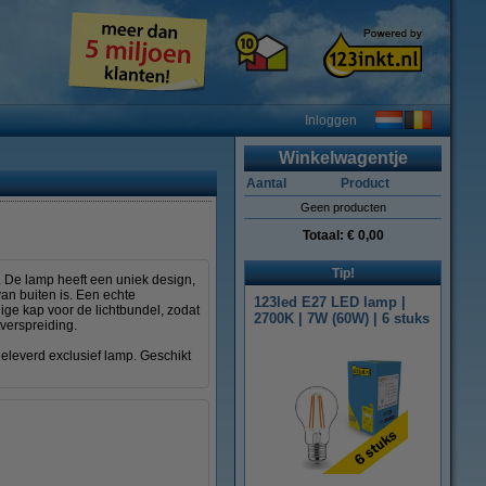
Inloggen
Winkelwagentje
Aantal
Product
Geen producten
Totaal:
€ 0,00
Tip!
r. De lamp heeft een uniek design,
an buiten is. Een echte
123led E27 LED lamp |
ige kap voor de lichtbundel, zodat
2700K | 7W (60W) | 6 stuks
htverspreiding.
eleverd exclusief lamp. Geschikt