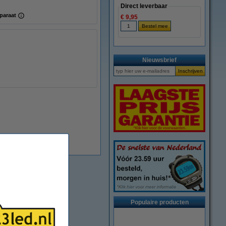
Direct leverbaar
paraat
€ 9,95
Nieuwsbrief
Direct leverbaar
Populaire producten