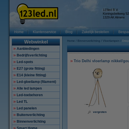
123led B.V.
Koningsbeltweg 52
1329 AK Almere
Home
Klantenservice
Blog
Zakelijk bestellen
Bespar
Home
Binnenverlichting
Vloerlampen
Drie
Webwinkel
Aanbiedingen
Bedrijfsverlichting
Trio Delhi vloerlamp nikkel/go
Led-spots
E27 (grote fitting)
E14 (kleine fitting)
Led-gloeilamp (filament)
Alle led lampen
Led-toebehoren
Led TL
Led panelen
vergroten
Buitenverlichting
Binnenverlichting
Smart Home