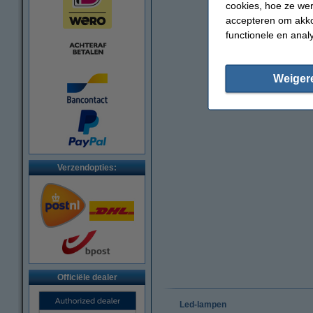
cookies, hoe ze we
accepteren om akko
functionele en anal
Weiger
Verzendopties:
Officiële dealer
Led-lampen