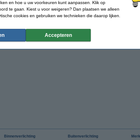
rken en hoe u uw voorkeuren kunt aanpassen. Klik op
ord te gaan. Kiest u voor weigeren? Dan plaatsen we alleen
ytische cookies en gebruiken we technieken die daarop lijken.
en
Accepteren
Binnenverlichting
Buitenverlichting
Mer