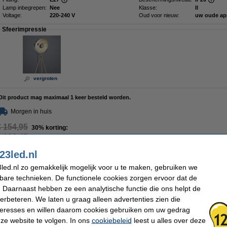
Lamp inbegrepen:
Nee
Klasse:
II
Voltage:
220-240 V
Oud voor nieuw:
uw oude ap
Sfeerimpressie
vergroten
Dit product mag maximaal 1 keer besteld worden.
Morgen in huis
€ 154,95
30% korting:
€ 108,47
 89,64 Exclusief 21% BTW
23led.nl
led.nl zo gemakkelijk mogelijk voor u te maken, gebruiken we
kbare technieken. De functionele cookies zorgen ervoor dat de
 Daarnaast hebben ze een analytische functie die ons helpt de
verbeteren. We laten u graag alleen advertenties zien die
nteresses en willen daarom cookies gebruiken om uw gedrag
ze website te volgen. In ons
cookiebeleid
leest u alles over deze