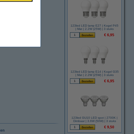
123led LED lamp E27 | Kogel P45
| Mat | 2.2W (25W) | 3 stuks
€ 6,95
123led LED lamp E14 | Kogel G35
| Mat | 2.2W (25W) | 3 stuks
€ 6,95
123led GU10 LED spot | 2700K |
Dimbaar | 3.6W (50W) | 3 stuks
€ 9,50
ken