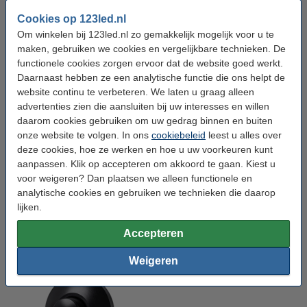
koude en energieke verlichting? En gaat u voor een traditioneel
peertje, een mooie kogellamp met
Cookies op 123led.nl
zichtbare gloeidraden
of juist
een bijzondere
designlamp
? Doordat u zelf alle keuze heeft kunt
Om winkelen bij 123led.nl zo gemakkelijk mogelijk voor u te
u uw vloerlamp helemaal aanpassen aan uw eigen wensen.
maken, gebruiken we cookies en vergelijkbare technieken. De
functionele cookies zorgen ervoor dat de website goed werkt.
Zoekt u iets anders? Mogelijk ook
Daarnaast hebben ze een analytische functie die ons helpt de
website continu te verbeteren. We laten u graag alleen
interessant:
advertenties zien die aansluiten bij uw interesses en willen
daarom cookies gebruiken om uw gedrag binnen en buiten
onze website te volgen. In ons
cookiebeleid
leest u alles over
deze cookies, hoe ze werken en hoe u uw voorkeuren kunt
aanpassen. Klik op accepteren om akkoord te gaan. Kiest u
voor weigeren? Dan plaatsen we alleen functionele en
analytische cookies en gebruiken we technieken die daarop
lijken.
Accepteren
E27 (grote fitting)
Snoerdimmer
Weigeren