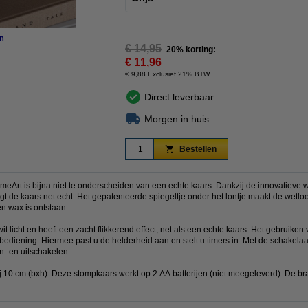
n
vergroten
€ 14,95
20% korting:
€ 11,96
€ 9,88 Exclusief 21% BTW
Direct leverbaar
Morgen in huis
Bestellen
eArt is bijna niet te onderscheiden van een echte kaars. Dankzij de innovatieve we
t de kaars net echt. Het gepatenteerde spiegeltje onder het lontje maakt de wetlook
en wax is ontstaan.
t licht en heeft een zacht flikkerend effect, net als een echte kaars. Het gebruike
ediening. Hiermee past u de helderheid aan en stelt u timers in. Met de schakela
n- en uitschakelen.
j 10 cm (bxh). Deze stompkaars werkt op 2 AA batterijen (niet meegeleverd). De br