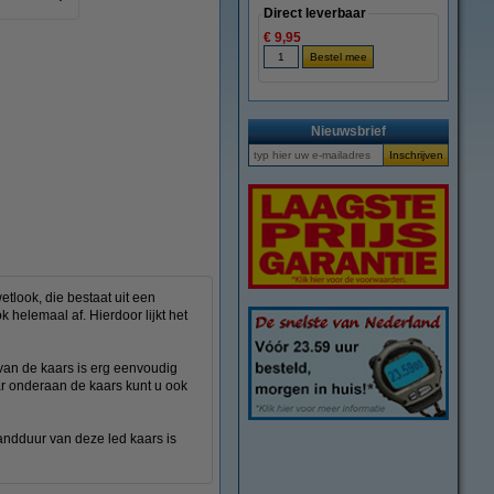
Direct leverbaar
€ 9,95
Nieuwsbrief
tlook, die bestaat uit een
 helemaal af. Hierdoor lijkt het
n van de kaars is erg eenvoudig
ar onderaan de kaars kunt u ook
andduur van deze led kaars is