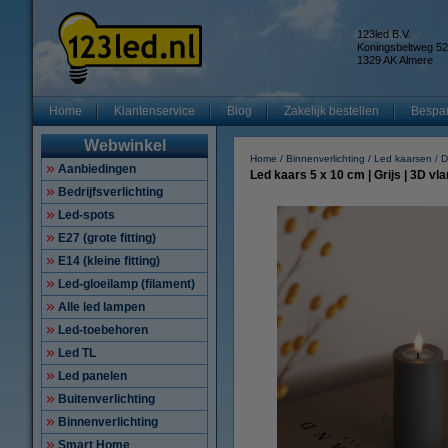
123led B.V.
Koningsbeltweg 52
1329 AK Almere
Home
Klantenservice
Blog
Zakelijk bestellen
Bespar
Webwinkel
Home
Binnenverlichting
Led kaarsen
D
Aanbiedingen
Led kaars 5 x 10 cm | Grijs | 3D v
Bedrijfsverlichting
Led-spots
E27 (grote fitting)
E14 (kleine fitting)
Led-gloeilamp (filament)
Alle led lampen
Led-toebehoren
Led TL
Led panelen
Buitenverlichting
Binnenverlichting
Smart Home