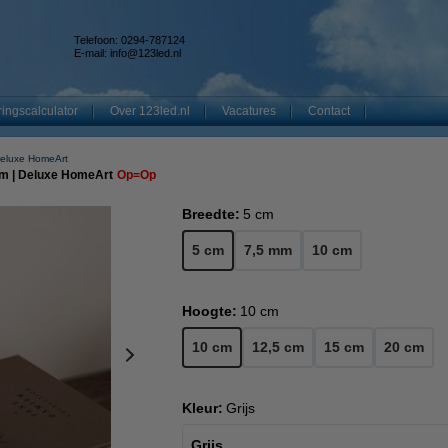
Telefoon: 0294-787124
E-mail:
info@123led.nl
ingscalculator
Over 123led.nl
Vacatures
Contact
eluxe HomeArt
lam | Deluxe HomeArt
Op=Op
Breedte:
5 cm
5 cm
7,5 mm
10 cm
Hoogte:
10 cm
10 cm
12,5 cm
15 cm
20 cm
Kleur:
Grijs
Grijs