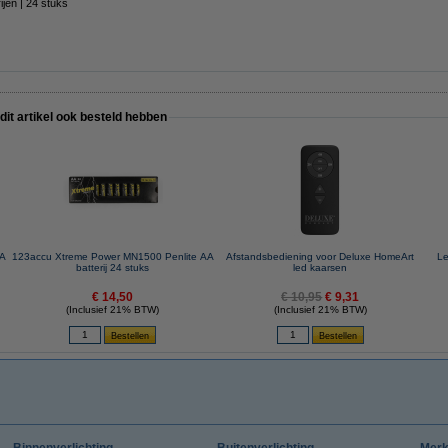
jen | 24 stuks
 dit artikel ook besteld hebben
AA
123accu Xtreme Power MN1500 Penlite AA
Afstandsbediening voor Deluxe HomeArt
Le
batterij 24 stuks
led kaarsen
€ 14,50
€ 10,95
€ 9,31
(Inclusief 21% BTW)
(Inclusief 21% BTW)