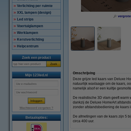
Verlichting per ruimte
XXL lampen (design)
vergrote
Led strips
Voertuiglampen
Werklampen
Kerstverlichting
Helpcentrum
Zoek een product
Zoek
Omschrijving
Mijn 123led.nl
Deze grijze led kaars van Deluxe Hom
natuurlijk waxlaagje om de kaars, oog
namelijk alsof er een kuiltje gesmolt
De realistische 3D vlam geeft warm wi
dankzij de Deluxe HomeArt afstandsb
zonder afstandsbediening de kaars i
Wachtwoord vergeten ?
De afmetingen van de kaars zijn 5 bi
Betaalopties:
circa 400 uur.