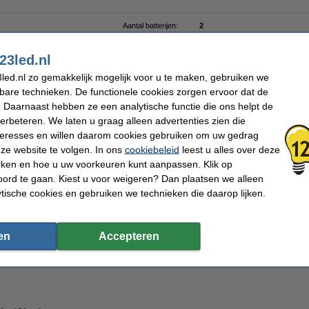
Aantal batterijen:
2
Afmetingen:
5 x 10 cm (bxh)
Diameter:
Ø 5 cm
23led.nl
Beschermingsniveau:
IP20
Gebruik:
Binnen
led.nl zo gemakkelijk mogelijk voor u te maken, gebruiken we
Branduren:
400 uur
Aantal lampjes:
1
kbare technieken. De functionele cookies zorgen ervoor dat de
Oud voor nieuw:
uw oude apparaat
 Daarnaast hebben ze een analytische functie die ons helpt de
verbeteren. We laten u graag alleen advertenties zien die
nteresses en willen daarom cookies gebruiken om uw gedrag
ze website te volgen. In ons
cookiebeleid
leest u alles over deze
rken en hoe u uw voorkeuren kunt aanpassen. Klik op
 voor Deluxe HomeArt led kaarsen
ord te gaan. Kiest u voor weigeren? Dan plaatsen we alleen
ytische cookies en gebruiken we technieken die daarop lijken.
en
Accepteren
jen | 4 stuks