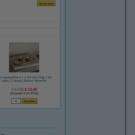
d waxinelicht 4,1 x 4,5 cm | Grijs | 3D
vlam | 2 stuks | Deluxe HomeArt
€ 17,95
€ 13,46
(Inclusief 21% BTW)