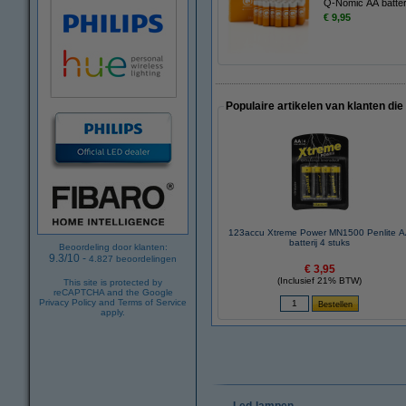
Q-Nomic AA batteri
€ 9,95
Populaire artikelen van klanten die
123accu Xtreme Power MN1500 Penlite 
batterij 4 stuks
Beoordeling door klanten:
9.3
/
10
-
4.827
beoordelingen
€ 3,95
(Inclusief 21% BTW)
This site is protected by
reCAPTCHA and the Google
Privacy Policy
and
Terms of Service
apply.