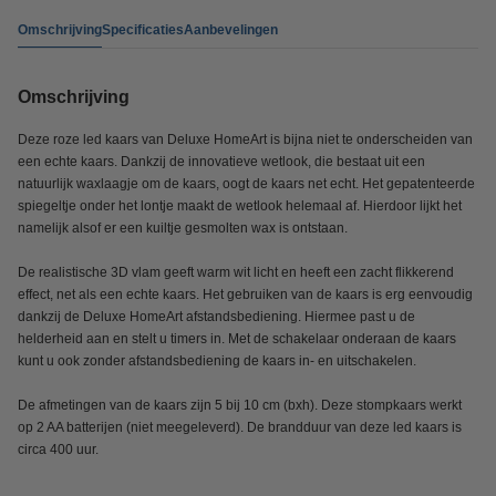
Omschrijving
Specificaties
Aanbevelingen
Omschrijving
Deze roze led kaars van Deluxe HomeArt is bijna niet te onderscheiden van
een echte kaars. Dankzij de innovatieve wetlook, die bestaat uit een
natuurlijk waxlaagje om de kaars, oogt de kaars net echt. Het gepatenteerde
spiegeltje onder het lontje maakt de wetlook helemaal af. Hierdoor lijkt het
namelijk alsof er een kuiltje gesmolten wax is ontstaan.
De realistische 3D vlam geeft warm wit licht en heeft een zacht flikkerend
effect, net als een echte kaars. Het gebruiken van de kaars is erg eenvoudig
dankzij de Deluxe HomeArt afstandsbediening. Hiermee past u de
helderheid aan en stelt u timers in. Met de schakelaar onderaan de kaars
kunt u ook zonder afstandsbediening de kaars in- en uitschakelen.
De afmetingen van de kaars zijn 5 bij 10 cm (bxh). Deze stompkaars werkt
op 2 AA batterijen (niet meegeleverd). De brandduur van deze led kaars is
circa 400 uur.