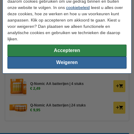
daarom cookies gebruiken om uw gedrag binnen en buiten
Gebruik:
Binnen
onze website te volgen. In ons
cookiebeleid
leest u alles over
Branduren:
400 uur
deze cookies, hoe ze werken en hoe u uw voorkeuren kunt
aanpassen. Klik op accepteren om akkoord te gaan. Kiest u
Aantal lampjes:
1
voor weigeren? Dan plaatsen we alleen functionele en
analytische cookies en gebruiken we technieken die daarop
Oud voor nieuw:
uw oude apparaat
lijken.
Bestel mee:
Accepteren
Afstandsbediening voor Deluxe HomeArt led
Weigeren
kaarsen
€ 10,95
€ 9,31
Q-Nomic AA batterijen | 4 stuks
€ 2,49
Q-Nomic AA batterijen | 24 stuks
€ 9,95