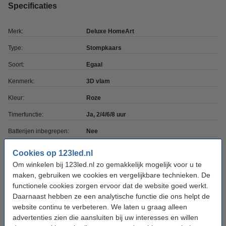
Specificaties
Merk:
Deluxe HomeArt
Type:
Stompkaars
Soort:
Egaal
Kenmerk:
3D vlam
Kleur:
Roze
Timerfunctie:
Ja, 2/4/6/8 uur
Batterijen inbegrepen:
Nee
Batterijtype:
AA
Cookies op 123led.nl
Om winkelen bij 123led.nl zo gemakkelijk mogelijk voor u te
Aantal batterijen:
2
maken, gebruiken we cookies en vergelijkbare technieken. De
Afmetingen:
5 x 10 cm (bxh)
functionele cookies zorgen ervoor dat de website goed werkt.
Daarnaast hebben ze een analytische functie die ons helpt de
Diameter:
Ø 5 cm
website continu te verbeteren. We laten u graag alleen
Beschermingsniveau:
IP20
advertenties zien die aansluiten bij uw interesses en willen