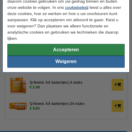
daarom cookies gebruiken om uw gedrag binnen en buiten
Gebruik:
Binnen
onze website te volgen. In ons
cookiebeleid
leest u alles over
Branduren:
400 uur
deze cookies, hoe ze werken en hoe u uw voorkeuren kunt
aanpassen. Klik op accepteren om akkoord te gaan. Kiest u
Aantal lampjes:
1
voor weigeren? Dan plaatsen we alleen functionele en
analytische cookies en gebruiken we technieken die daarop
Oud voor nieuw:
uw oude apparaat
lijken.
Bestel mee:
Accepteren
Afstandsbediening voor Deluxe HomeArt led
Weigeren
kaarsen
€ 10,95
€ 9,31
Q-Nomic AA batterijen | 4 stuks
€ 2,49
Q-Nomic AA batterijen | 24 stuks
€ 9,95