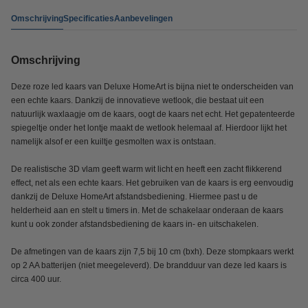
Omschrijving
Specificaties
Aanbevelingen
Omschrijving
Deze roze led kaars van Deluxe HomeArt is bijna niet te onderscheiden van
een echte kaars. Dankzij de innovatieve wetlook, die bestaat uit een
natuurlijk waxlaagje om de kaars, oogt de kaars net echt. Het gepatenteerde
spiegeltje onder het lontje maakt de wetlook helemaal af. Hierdoor lijkt het
namelijk alsof er een kuiltje gesmolten wax is ontstaan.
De realistische 3D vlam geeft warm wit licht en heeft een zacht flikkerend
effect, net als een echte kaars. Het gebruiken van de kaars is erg eenvoudig
dankzij de Deluxe HomeArt afstandsbediening. Hiermee past u de
helderheid aan en stelt u timers in. Met de schakelaar onderaan de kaars
kunt u ook zonder afstandsbediening de kaars in- en uitschakelen.
De afmetingen van de kaars zijn 7,5 bij 10 cm (bxh). Deze stompkaars werkt
op 2 AA batterijen (niet meegeleverd). De brandduur van deze led kaars is
circa 400 uur.