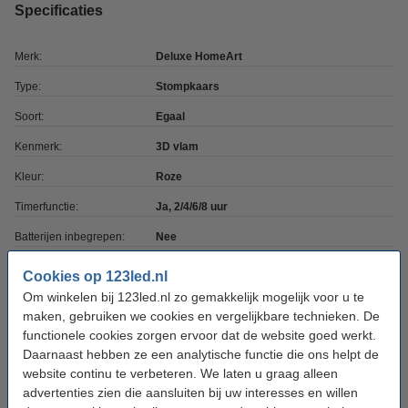
Specificaties
Merk:
Deluxe HomeArt
Type:
Stompkaars
Soort:
Egaal
Kenmerk:
3D vlam
Kleur:
Roze
Timerfunctie:
Ja, 2/4/6/8 uur
Batterijen inbegrepen:
Nee
Batterijtype:
AA
Cookies op 123led.nl
Om winkelen bij 123led.nl zo gemakkelijk mogelijk voor u te
Aantal batterijen:
2
maken, gebruiken we cookies en vergelijkbare technieken. De
Afmetingen:
7,5 mm x 10 cm (bxh)
functionele cookies zorgen ervoor dat de website goed werkt.
Daarnaast hebben ze een analytische functie die ons helpt de
Diameter:
Ø 7,5 cm
website continu te verbeteren. We laten u graag alleen
Beschermingsniveau:
IP20
advertenties zien die aansluiten bij uw interesses en willen