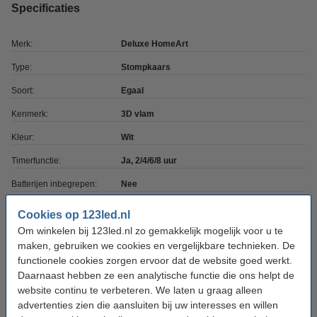
Specificaties
Merk:
Deluxe HomeArt
Type:
Stompkaars
Soort:
Egaal
Kenmerk:
3D vlam
Kleur:
Wit
Timerfunctie:
Ja, 2/4/6/8 uur
Batterijen inbegrepen:
Nee
Batterijtype:
AA
Cookies op 123led.nl
Om winkelen bij 123led.nl zo gemakkelijk mogelijk voor u te
Aantal batterijen:
2
maken, gebruiken we cookies en vergelijkbare technieken. De
Afmetingen:
7,5 mm x 10 cm (bxh)
functionele cookies zorgen ervoor dat de website goed werkt.
Daarnaast hebben ze een analytische functie die ons helpt de
Diameter:
Ø 7,5 cm
website continu te verbeteren. We laten u graag alleen
Beschermingsniveau:
IP20
advertenties zien die aansluiten bij uw interesses en willen