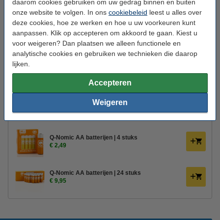
daarom cookies gebruiken om uw gedrag binnen en buiten
Gebruik:
Binnen
onze website te volgen. In ons
cookiebeleid
leest u alles over
Branduren:
400 uur
deze cookies, hoe ze werken en hoe u uw voorkeuren kunt
aanpassen. Klik op accepteren om akkoord te gaan. Kiest u
Aantal lampjes:
1
voor weigeren? Dan plaatsen we alleen functionele en
analytische cookies en gebruiken we technieken die daarop
Oud voor nieuw:
uw oude apparaat
lijken.
Bestel mee:
Accepteren
Afstandsbediening voor Deluxe HomeArt led
Weigeren
kaarsen
€ 10,95
€ 9,31
Q-Nomic AA batterijen | 4 stuks
€ 2,49
Q-Nomic AA batterijen | 24 stuks
€ 9,95