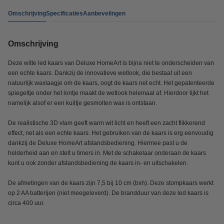
Omschrijving
Specificaties
Aanbevelingen
Omschrijving
Deze witte led kaars van Deluxe HomeArt is bijna niet te onderscheiden van
een echte kaars. Dankzij de innovatieve wetlook, die bestaat uit een
natuurlijk waxlaagje om de kaars, oogt de kaars net echt. Het gepatenteerde
spiegeltje onder het lontje maakt de wetlook helemaal af. Hierdoor lijkt het
namelijk alsof er een kuiltje gesmolten wax is ontstaan.
De realistische 3D vlam geeft warm wit licht en heeft een zacht flikkerend
effect, net als een echte kaars. Het gebruiken van de kaars is erg eenvoudig
dankzij de Deluxe HomeArt afstandsbediening. Hiermee past u de
helderheid aan en stelt u timers in. Met de schakelaar onderaan de kaars
kunt u ook zonder afstandsbediening de kaars in- en uitschakelen.
De afmetingen van de kaars zijn 7,5 bij 10 cm (bxh). Deze stompkaars werkt
op 2 AA batterijen (niet meegeleverd). De brandduur van deze led kaars is
circa 400 uur.