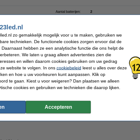
Aantal batterijen:
2
Afmetingen:
5 x 10 cm (bxh)
Diameter:
Ø 5 cm
23led.nl
Beschermingsniveau:
IP20
Gebruik:
Binnen
led.nl zo gemakkelijk mogelijk voor u te maken, gebruiken we
Branduren:
400 uur
Aantal lampjes:
1
kbare technieken. De functionele cookies zorgen ervoor dat de
Oud voor nieuw:
uw oude apparaat
 Daarnaast hebben ze een analytische functie die ons helpt de
verbeteren. We laten u graag alleen advertenties zien die
nteresses en willen daarom cookies gebruiken om uw gedrag
ze website te volgen. In ons
cookiebeleid
leest u alles over deze
rken en hoe u uw voorkeuren kunt aanpassen. Klik op
 voor Deluxe HomeArt led kaarsen
ord te gaan. Kiest u voor weigeren? Dan plaatsen we alleen
ytische cookies en gebruiken we technieken die daarop lijken.
en
Accepteren
jen | 4 stuks