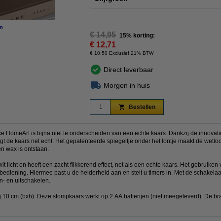
n
vergroten
€ 14,95
15% korting:
€ 12,71
€ 10,50 Exclusief 21% BTW
Direct leverbaar
Morgen in huis
Bestellen
e HomeArt is bijna niet te onderscheiden van een echte kaars. Dankzij de innovatie
t de kaars net echt. Het gepatenteerde spiegeltje onder het lontje maakt de wetlook
en wax is ontstaan.
t licht en heeft een zacht flikkerend effect, net als een echte kaars. Het gebruike
ediening. Hiermee past u de helderheid aan en stelt u timers in. Met de schakela
n- en uitschakelen.
j 10 cm (bxh). Deze stompkaars werkt op 2 AA batterijen (niet meegeleverd). De br