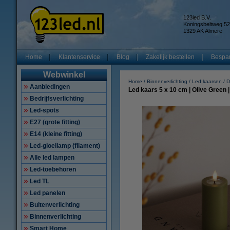
123led B.V.
Koningsbeltweg 52
1329 AK Almere
Home
Klantenservice
Blog
Zakelijk bestellen
Bespar
Webwinkel
Home
Binnenverlichting
Led kaarsen
D
Aanbiedingen
Led kaars 5 x 10 cm | Olive Green
Bedrijfsverlichting
Led-spots
E27 (grote fitting)
E14 (kleine fitting)
Led-gloeilamp (filament)
Alle led lampen
Led-toebehoren
Led TL
Led panelen
Buitenverlichting
Binnenverlichting
Smart Home