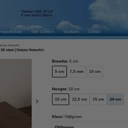
Telefoon: 0294-787124
E-mail:
info@123led.nl
ingscalculator
Over 123led.nl
Vacatures
Contact
eluxe HomeArt
 | 3D vlam | Deluxe HomeArt
Breedte:
5 cm
5 cm
7,5 mm
10 cm
Hoogte:
10 cm
10 cm
12,5 cm
15 cm
20 cm
Kleur:
Olijfgroen
Olijfgroen