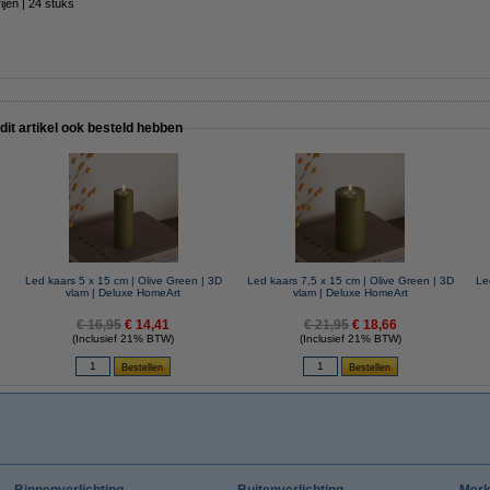
jen | 24 stuks
 dit artikel ook besteld hebben
Led kaars 5 x 15 cm | Olive Green | 3D
Led kaars 7,5 x 15 cm | Olive Green | 3D
Le
vlam | Deluxe HomeArt
vlam | Deluxe HomeArt
€ 16,95
€ 14,41
€ 21,95
€ 18,66
(Inclusief 21% BTW)
(Inclusief 21% BTW)