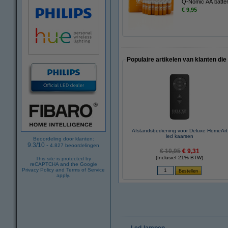
Q-Nomic AA batteri
€ 9,95
Populaire artikelen van klanten die
Afstandsbediening voor Deluxe HomeArt
led kaarsen
Beoordeling door klanten:
9.3
/
10
-
4.827
beoordelingen
€ 10,95
€ 9,31
(Inclusief 21% BTW)
This site is protected by
reCAPTCHA and the Google
Privacy Policy
and
Terms of Service
apply.