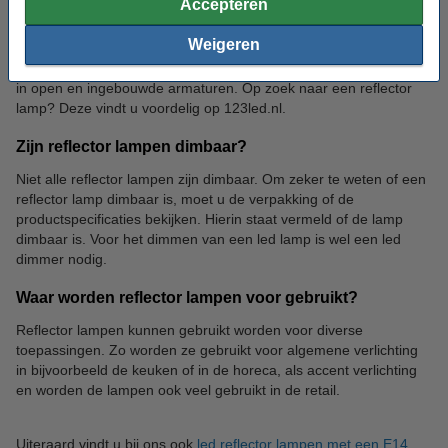
Accepteren
Een reflector lamp is een lamp met een schroeffitting (E27 of
Weigeren
E14) die voor directioneel licht en dus een maximale
lichtopbrengst in één richting zorgt. Dit maakt de lamp ideaal voor
in open en ingebouwde armaturen. Op zoek naar een reflector
lamp? Deze vindt u voordelig op 123led.nl.
Zijn reflector lampen dimbaar?
Niet alle reflector lampen zijn dimbaar. Om zeker te weten of een
reflector lamp dimbaar is, moet u de verpakking of de
productspecificaties bekijken. Hierin staat vermeld of de lamp
dimbaar is. Voor het dimmen van een led lamp is wel een led
dimmer nodig.
Waar worden reflector lampen voor gebruikt?
Reflector lampen kunnen gebruikt worden voor diverse
toepassingen. Zo worden ze gebruikt voor algemene verlichting
in bijvoorbeeld de keuken of in de horeca, als accent verlichting
en worden de lampen ook veel gebruikt in de retail.
Uiteraard vindt u bij ons ook
led reflector lampen met een E14