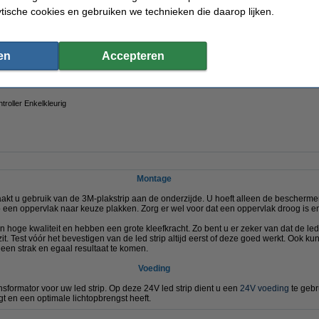
ytische cookies en gebruiken we technieken die daarop lijken.
oller Enkelkleurig
en
Accepteren
ntroller Enkelkleurig
Montage
aakt u gebruik van de 3M-plakstrip aan de onderzijde. U hoeft alleen de bescherme
p een oppervlak naar keuze plakken. Zorg er wel voor dat een oppervlak droog is en v
hoge kwaliteit en hebben een grote kleefkracht. Zo bent u er zeker van dat de led
it. Test vóór het bevestigen van de led strip altijd eerst of deze goed werkt. Ook 
t een strak en egaal resultaat te komen.
Voeding
ransformator voor uw led strip. Op deze 24V led strip dient u een
24V voeding
te gebr
gt en een optimale lichtopbrengst heeft.