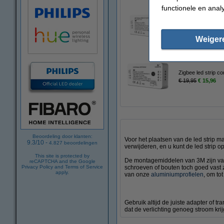
functionele en anal
Wifi led strip contr
€ 19,95
€ 15,96
Weiger
Zigbee led strip co
€ 19,95
€ 15,96
Beoordeling door klanten:
Voor het plaatsen van de led strip m
9.3
/
10
-
4.827
beoordelingen
verwijderen, en u kunt de led strip o
This site is protected by
De montagemiddelen van 3M zijn van 
reCAPTCHA and the Google
Privacy Policy
and
Terms of Service
schroeven of bouten toch goed vast z
apply.
van onze
aluminiumprofielen
, om to
Gebruik altijd de juiste adapter of t
dat de verlichting genoeg stroom krij