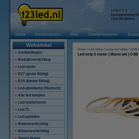
123led B.V.
Koningsbeltweg 52
1329 AK Almere
Home
Klantenservice
Blog
Zakelijk bestellen
Bespar
Webwinkel
Home
Led strips
Losse led strips
COB l
Aanbiedingen
Led strip 5 meter | Warm wit | COB |
Bedrijfsverlichting
Led-spots
E27 (grote fitting)
E14 (kleine fitting)
Led-gloeilamp (filament)
Alle led lampen
Led-toebehoren
Led TL
Led panelen
Buitenverlichting
Binnenverlichting
Smart Home