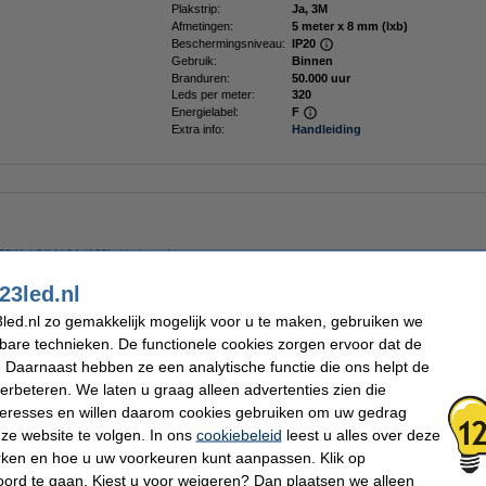
Plakstrip:
Ja, 3M
Afmetingen:
5 meter x 8 mm (lxb)
Beschermingsniveau:
IP20
Gebruik:
Binnen
Branduren:
50.000 uur
Leds per meter:
320
Energielabel:
F
Extra info:
Handleiding
(72W) | 24V / 3A (123led huismerk)
23led.nl
led.nl zo gemakkelijk mogelijk voor u te maken, gebruiken we
kbare technieken. De functionele cookies zorgen ervoor dat de
 Daarnaast hebben ze een analytische functie die ons helpt de
r Enkelkleurig
verbeteren. We laten u graag alleen advertenties zien die
nteresses en willen daarom cookies gebruiken om uw gedrag
ze website te volgen. In ons
cookiebeleid
leest u alles over deze
rken en hoe u uw voorkeuren kunt aanpassen. Klik op
ord te gaan. Kiest u voor weigeren? Dan plaatsen we alleen