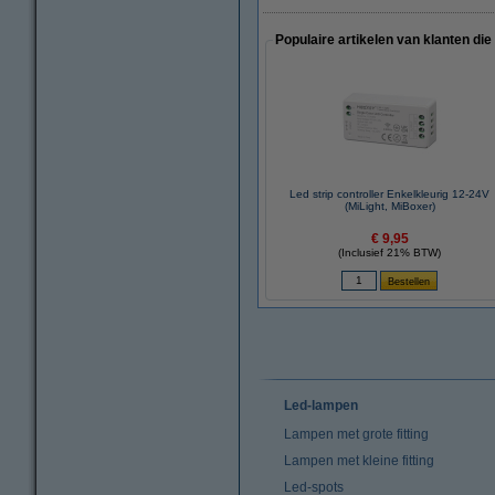
Populaire artikelen van klanten die
Led strip controller Enkelkleurig 12-24V
(MiLight, MiBoxer)
€ 9,95
(Inclusief 21% BTW)
Led-lampen
Lampen met grote fitting
Lampen met kleine fitting
Led-spots