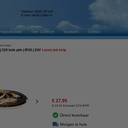
Telefoon: 0294-787124
E-mail:
info@123led.nl
ingscalculator
Over 123led.nl
Vacatures
Contact
ed strips
 320 leds p/m | IP20 | 24V
Losse led strip
€ 27,95
€ 23,10 Exclusief 21% BTW
Direct leverbaar
Morgen in huis