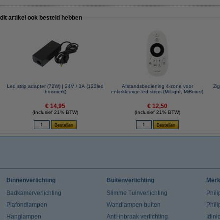
 dit artikel ook besteld hebben
Led strip adapter (72W) | 24V / 3A (123led
Afstandsbediening 4-zone voor
Zig
huismerk)
enkekleurige led strips (MiLight, MiBoxer)
€ 14,95
€ 12,50
(Inclusief 21% BTW)
(Inclusief 21% BTW)
Binnenverlichting
Buitenverlichting
Mer
Badkamerverlichting
Slimme Tuinverlichting
Phili
Plafondlampen
Wandlampen buiten
Phil
Hanglampen
Anti-inbraak verlichting
Idin