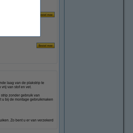
nde laag van de plakstrip te
rij van stof en vet.
 strip zonder gebruik van
kunt u bij de montage gebruikmaken
uiken. Zo bent u er van verzekerd