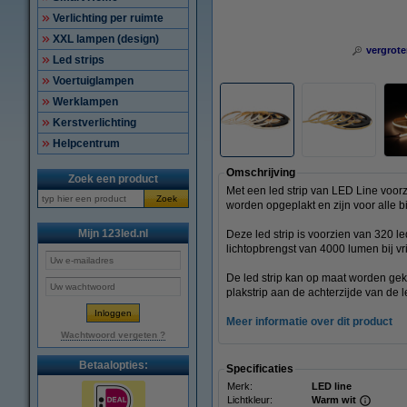
Verlichting per ruimte
XXL lampen (design)
vergrote
Led strips
Voertuiglampen
Werklampen
Kerstverlichting
Helpcentrum
Omschrijving
Zoek een product
Met een led strip van LED Line voorz
Zoek
worden opgeplakt en zijn voor alle b
Mijn 123led.nl
Deze led strip is voorzien van 320 
lichtopbrengst van 4000 lumen bij v
De led strip kan op maat worden gek
plakstrip aan de achterzijde van de l
Meer informatie over dit product
Wachtwoord vergeten ?
Betaalopties:
Specificaties
Merk:
LED line
Lichtkleur:
Warm wit