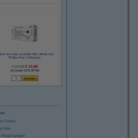
bee led strip controller Wit | Werkt met
Philips Hue | Gledopto
€ 19,95
€ 15,96
(Inclusief 21% BTW)
ken
ps Classic
ips Hue
io Smart lampen