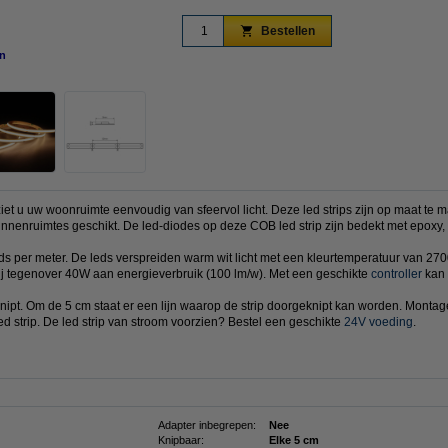
Bestellen
n
vergroten
iet u uw woonruimte eenvoudig van sfeervol licht. Deze led strips zijn op maat te
innenruimtes geschikt. De led-diodes op deze COB led strip zijn bedekt met epoxy, 
leds per meter. De leds verspreiden warm wit licht met een kleurtemperatuur van 2
rij tegenover 40W aan energieverbruik (100 lm/w). Met een geschikte
controller
kan 
nipt. Om de 5 cm staat er een lijn waarop de strip doorgeknipt kan worden. Montag
ed strip. De led strip van stroom voorzien? Bestel een geschikte
24V voeding
.
Adapter inbegrepen:
Nee
Knipbaar:
Elke 5 cm