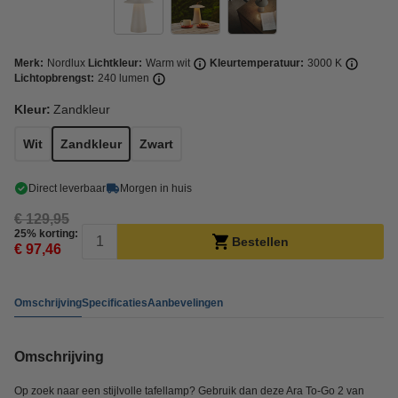
Merk:
Nordlux
Lichtkleur:
Warm wit
Kleurtemperatuur:
3000 K
Lichtopbrengst:
240 lumen
Kleur:
Zandkleur
Wit
Zandkleur
Zwart
Direct leverbaar
Morgen in huis
€ 129,95
25% korting:
Bestellen
€ 97,46
Omschrijving
Specificaties
Aanbevelingen
Omschrijving
Op zoek naar een stijlvolle tafellamp? Gebruik dan deze Ara To-Go 2 van