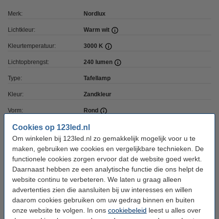
Merk:
Nordlux
Lichtkleur:
Warm wit
Kleurtemperatuur:
3000 K
Lichtopbrengst:
240 lumen
Type:
Tafellamp
Kleur:
Zandkleur
Vorm:
Rond
Cookies op 123led.nl
CRI:
Ra> 80
Om winkelen bij 123led.nl zo gemakkelijk mogelijk voor u te
Lamp inbegrepen:
Ja
maken, gebruiken we cookies en vergelijkbare technieken. De
functionele cookies zorgen ervoor dat de website goed werkt.
Lichthoek:
98 graden
Daarnaast hebben ze een analytische functie die ons helpt de
Watt:
2 W
website continu te verbeteren. We laten u graag alleen
advertenties zien die aansluiten bij uw interesses en willen
Materiaal:
Aluminium
daarom cookies gebruiken om uw gedrag binnen en buiten
Dimbaar:
Ja, intern
onze website te volgen. In ons
cookiebeleid
leest u alles over