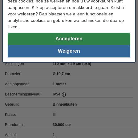
deze cookies, hoe ze werken en hoe u uw voorkeuren kunt
Timerfunctie:
Nee
aanpassen. Klik op accepteren om akkoord te gaan. Kiest u
Voeding:
USB
voor weigeren? Dan plaatsen we alleen functionele en
analytische cookies en gebruiken we technieken die daarop
Voltage:
5 V
lijken.
Oplaadbaar:
ja
Accepteren
Laadtijd:
5
Weigeren
Accuduur:
6.5
Afmetingen:
110 mm x 29 cm (bxh)
Diameter:
Ø 19,7 cm
Aanloopsnoer:
1 meter
Beschermingsniveau:
IP54
Gebruik:
Binnen/buiten
Klasse:
III
Branduren:
30.000 uur
Aantal:
1