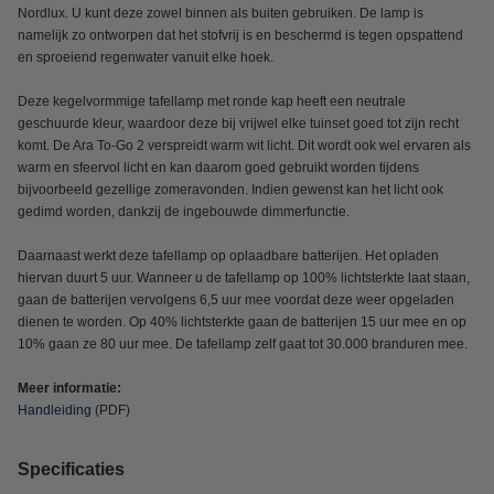
Nordlux. U kunt deze zowel binnen als buiten gebruiken. De lamp is
namelijk zo ontworpen dat het stofvrij is en beschermd is tegen opspattend
en sproeiend regenwater vanuit elke hoek.
Deze kegelvormmige tafellamp met ronde kap heeft een neutrale
geschuurde kleur, waardoor deze bij vrijwel elke tuinset goed tot zijn recht
komt. De Ara To-Go 2 verspreidt warm wit licht. Dit wordt ook wel ervaren als
warm en sfeervol licht en kan daarom goed gebruikt worden tijdens
bijvoorbeeld gezellige zomeravonden. Indien gewenst kan het licht ook
gedimd worden, dankzij de ingebouwde dimmerfunctie.
Daarnaast werkt deze tafellamp op oplaadbare batterijen. Het opladen
hiervan duurt 5 uur. Wanneer u de tafellamp op 100% lichtsterkte laat staan,
gaan de batterijen vervolgens 6,5 uur mee voordat deze weer opgeladen
dienen te worden. Op 40% lichtsterkte gaan de batterijen 15 uur mee en op
10% gaan ze 80 uur mee. De tafellamp zelf gaat tot 30.000 branduren mee.
Meer informatie:
Handleiding
(PDF)
Specificaties