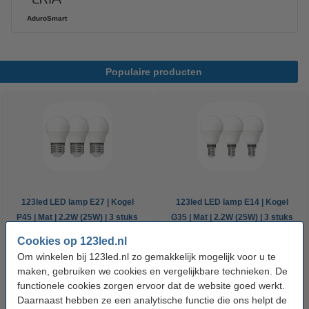
AduroSmart
Populaire producten
123led LED lamp E27 | Kogel
123led LED lamp E14 | Kogel
P45 | Mat | 2.2W (25W) | 3 stuks
G35 | Mat | 2.2W (25W) | 3 stuks
Cookies op 123led.nl
€ 6,95
€ 6,95
Inclusief 21% BTW
Inclusief 21% BTW
Om winkelen bij 123led.nl zo gemakkelijk mogelijk voor u te
maken, gebruiken we cookies en vergelijkbare technieken. De
functionele cookies zorgen ervoor dat de website goed werkt.
Daarnaast hebben ze een analytische functie die ons helpt de