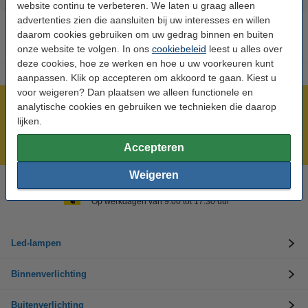
website continu te verbeteren. We laten u graag alleen
advertenties zien die aansluiten bij uw interesses en willen
daarom cookies gebruiken om uw gedrag binnen en buiten
onze website te volgen. In ons
cookiebeleid
leest u alles over
deze cookies, hoe ze werken en hoe u uw voorkeuren kunt
aanpassen. Klik op accepteren om akkoord te gaan. Kiest u
voor weigeren? Dan plaatsen we alleen functionele en
Meer dan 5 miljoen klanten!
analytische cookies en gebruiken we technieken die daarop
lijken.
Voor 23.59 uur besteld, morgen in huis!
Laagsteprijsgarantie!
Accepteren
Weigeren
Hulp nodig? Bel ons op 0294-787124
Op werkdagen van 9.00 tot 17.30 uur
Led-lampen
Binnenverlichting
Buitenverlichting