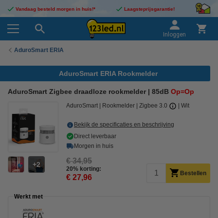
Vandaag besteld morgen in huis!*
Laagsteprijsgarantie!
Inloggen
AduroSmart ERIA
AduroSmart ERIA Rookmelder
AduroSmart Zigbee draadloze rookmelder | 85dB
Op=Op
AduroSmart
Rookmelder
Zigbee 3.0
Wit
Bekijk de specificaties en beschrijving
Direct leverbaar
Morgen in huis
€ 34,95
2
20% korting:
Bestellen
€ 27,96
Werkt met