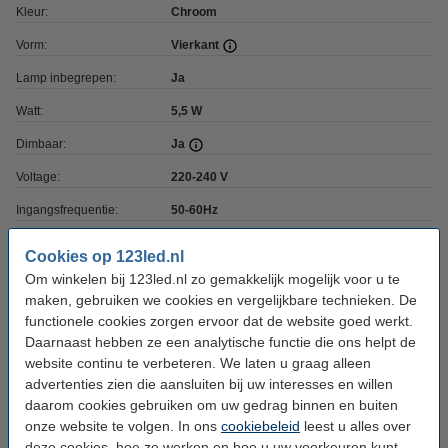
Kleur:
Chroom
Vorm:
Vierkant
Lamp inbegrepen:
Ja
Watt:
5,5 W
Dimbaar:
Ja
Voltage:
220-240 V
Ingangsfrequentie:
50-60Hz
Type driver:
Ingebouwde driver
Cookies op 123led.nl
Afmetingen:
85 x 54 mm (bxh)
Om winkelen bij 123led.nl zo gemakkelijk mogelijk voor u te
maken, gebruiken we cookies en vergelijkbare technieken. De
Zaagmaat:
Ø 72 mm
functionele cookies zorgen ervoor dat de website goed werkt.
Daarnaast hebben ze een analytische functie die ons helpt de
Inbouwdiepte:
68 mm
website continu te verbeteren. We laten u graag alleen
Beschermingsniveau:
IP65
advertenties zien die aansluiten bij uw interesses en willen
daarom cookies gebruiken om uw gedrag binnen en buiten
Gebruik:
Binnen
onze website te volgen. In ons
cookiebeleid
leest u alles over
Klasse:
II
deze cookies, hoe ze werken en hoe u uw voorkeuren kunt