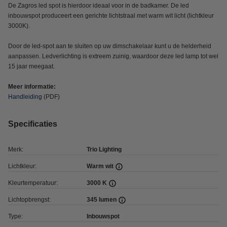
De Zagros led spot is hierdoor ideaal voor in de badkamer. De led
inbouwspot produceert een gerichte lichtstraal met warm wit licht (lichtkleur
3000K).
Door de led-spot aan te sluiten op uw dimschakelaar kunt u de helderheid
aanpassen. Ledverlichting is extreem zuinig, waardoor deze led lamp tot wel
15 jaar meegaat.
Meer informatie:
Handleiding
(PDF)
Specificaties
Merk:
Trio Lighting
Lichtkleur:
Warm wit
Kleurtemperatuur:
3000 K
Lichtopbrengst:
345 lumen
Type:
Inbouwspot