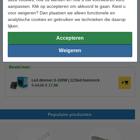
aanpassen. Klik op accepteren om akkoord te gaan. Kiest u
Branduren:
20.000 uur
voor weigeren? Dan plaatsen we alleen functionele en
Aan/uitschakelingen:
15.000
analytische cookies en gebruiken we technieken die daarop
lijken.
Energielabel:
G
Accepteren
Extra info:
Handleiding
Oud voor nieuw:
uw oude apparaat
Weigeren
Bestel mee:
Led dimmer 0-100W | 123led huismerk
€ 19,95
€ 17,96
Populaire producten