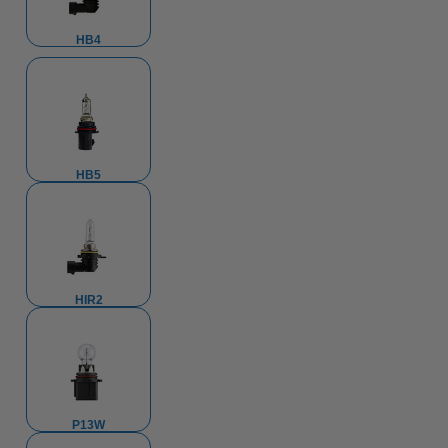
HB4
HB5
HIR2
P13W