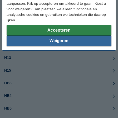
aanpassen. Klik op accepteren om akkoord te gaan. Kiest u
H8
voor weigeren? Dan plaatsen we alleen functionele en
analytische cookies en gebruiken we technieken die daarop
H9
lijken.
Accepteren
H10
Weigeren
H11
H13
H15
HB3
HB4
HB5