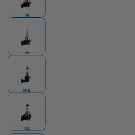
H8
H9
H10
H11