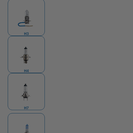
H3
H4
H7