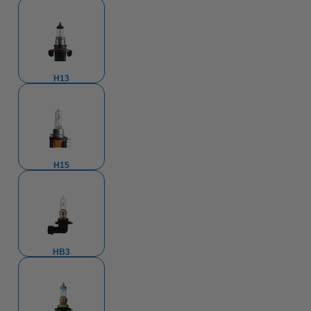
H13
H15
HB3