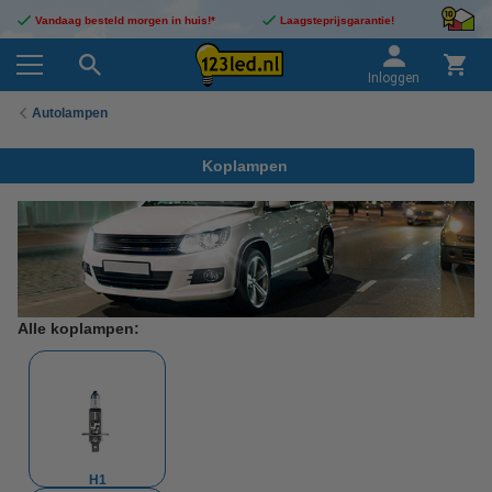
Vandaag besteld morgen in huis!*
Laagsteprijsgarantie!
Inloggen
Autolampen
Koplampen
Alle koplampen:
H1