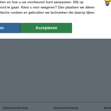
rken en hoe u uw voorkeuren kunt aanpassen. Klik op
ord te gaan. Kiest u voor weigeren? Dan plaatsen we alleen
ytische cookies en gebruiken we technieken die daarop lijken.
en
Accepteren
Binnenverlichting
Buitenverlichting
Mer