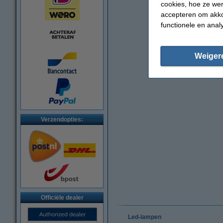
cookies, hoe ze we
accepteren om akko
functionele en anal
Weiger
Verzendopties:
Officiële dealer
Led-lampen