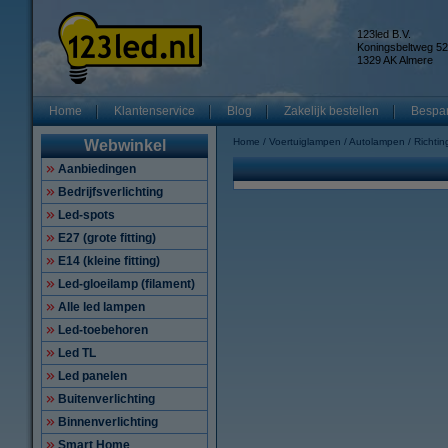
123led B.V.
Koningsbeltweg 52
1329 AK Almere
Home
Klantenservice
Blog
Zakelijk bestellen
Bespar
Home
Voertuiglampen
Autolampen
Richtin
Webwinkel
Aanbiedingen
Bedrijfsverlichting
Led-spots
E27 (grote fitting)
E14 (kleine fitting)
Led-gloeilamp (filament)
Alle led lampen
Led-toebehoren
Led TL
Led panelen
Buitenverlichting
Binnenverlichting
Smart Home