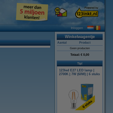
Inloggen
Winkelwagentje
Aantal
Product
Geen producten
Totaal:
€ 0,00
Tip!
123led E27 LED lamp |
2700K | 7W (60W) | 6 stuks