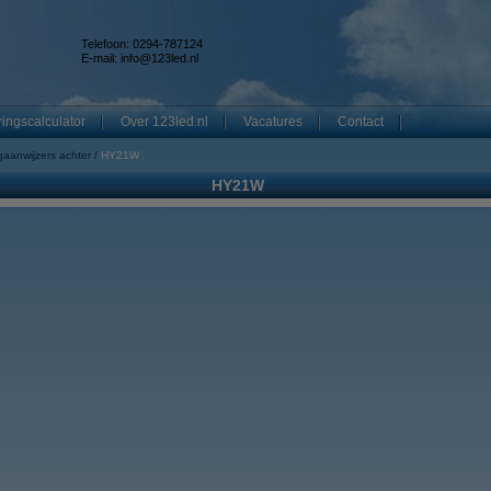
Telefoon: 0294-787124
E-mail:
info@123led.nl
ingscalculator
Over 123led.nl
Vacatures
Contact
gaanwijzers achter
HY21W
HY21W