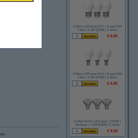
123led LED lamp E27 | Kogel P45
| Mat | 2.2W (25W) | 3 stuks
€ 6,95
123led LED lamp E14 | Kogel G35
| Mat | 2.2W (25W) | 3 stuks
€ 6,95
123led GU10 LED spot | 2700K |
Dimbaar | 3.6W (50W) | 3 stuks
€ 9,50
ken