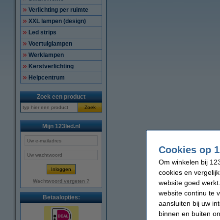
Verlichting per ruimte
XXL lampen (design)
Led strips
Voertuiglampen
Werklampen
Kerstverlichting
Helpcentrum
Zoek een product
Zoek
Mijn 123led.nl
Cookies op 1
Om winkelen bij 123
cookies en vergelij
Wachtwoord vergeten ?
website goed werkt.
website continu te 
Betaalopties:
aansluiten bij uw i
binnen en buiten on