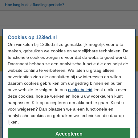
Hoe lang is de afkoelingsperiode?
Cookies op 123led.nl
Om winkelen bij 123led.nl zo gemakkelijk mogelijk voor u te
Meer dan 5 miljoen klanten!
maken, gebruiken we cookies en vergelijkbare technieken. De
Voor 23.59 uur besteld, morgen in huis!
functionele cookies zorgen ervoor dat de website goed werkt.
Laagsteprijsgarantie!
Daarnaast hebben ze een analytische functie die ons helpt de
website continu te verbeteren. We laten u graag alleen
advertenties zien die aansluiten bij uw interesses en willen
daarom cookies gebruiken om uw gedrag binnen en buiten
Hulp nodig? Bel ons op 0294-787124
Op werkdagen van 9.00 tot 17.30 uur
onze website te volgen. In ons
cookiebeleid
leest u alles over
deze cookies, hoe ze werken en hoe u uw voorkeuren kunt
aanpassen. Klik op accepteren om akkoord te gaan. Kiest u
Led-lampen
voor weigeren? Dan plaatsen we alleen functionele en
analytische cookies en gebruiken we technieken die daarop
Binnenverlichting
lijken.
Accepteren
Buitenverlichting