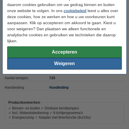
Timerfunctie:
Ja, 8 uur
daarom cookies gebruiken om uw gedrag binnen en buiten
onze website te volgen. In ons
cookiebeleid
leest u alles over
Voltage:
220-240 V
deze cookies, hoe ze werken en hoe u uw voorkeuren kunt
Uitgangs Voltage:
31
aanpassen. Klik op accepteren om akkoord te gaan. Kiest u
voor weigeren? Dan plaatsen we alleen functionele en
Koppelbaar:
Nee
analytische cookies en gebruiken we technieken die daarop
Aanloopsnoer:
3 meter
lijken.
Beschermingsniveau:
IP44
Accepteren
Gebruik:
Binnen/buiten
Weigeren
Klasse:
III
Aantal lampjes:
720
Handleiding:
Handleiding
Productkenmerken
✓ Binnen- en buiten ✓ Dimbare kerstlampjes
✓ Incl. Afstandsbediening ✓ 9 lichtprogramma's
✓ Energiezuinig ✓ Adapter met timerfunctie (8u/16u)