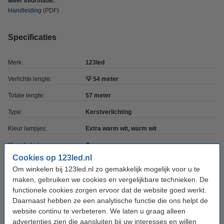
Meer informatie:
Handleiding
(PDF)
Specificaties
Merk:
123led
Verlichte lengte:
💡 54 meter
Totale lengte:
57 meter
Type:
Kerstverlichting
Kleur lampjes:
Extra warm wit, warm wit
Kleur kabel:
Groen
Cookies op 123led.nl
Afstand leds:
7,5 cm cm
Om winkelen bij 123led.nl zo gemakkelijk mogelijk voor u te
Watt:
7,2 W
maken, gebruiken we cookies en vergelijkbare technieken. De
functionele cookies zorgen ervoor dat de website goed werkt.
Dimbaar:
Ja, via afstandsbediening
Daarnaast hebben ze een analytische functie die ons helpt de
website continu te verbeteren. We laten u graag alleen
Geheugenfunctie:
Ja
advertenties zien die aansluiten bij uw interesses en willen