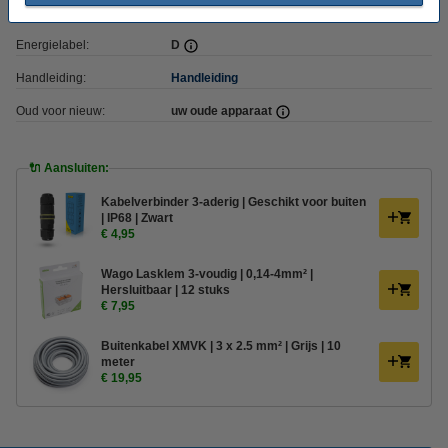
IK-waarde:
IK05
Energielabel:
D
Handleiding:
Handleiding
Oud voor nieuw:
uw oude apparaat
🔌 Aansluiten:
Kabelverbinder 3-aderig | Geschikt voor buiten
| IP68 | Zwart
€ 4,95
Wago Lasklem 3-voudig | 0,14-4mm² |
Hersluitbaar | 12 stuks
€ 7,95
Buitenkabel XMVK | 3 x 2.5 mm² | Grijs | 10
meter
€ 19,95