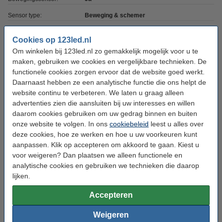
Sensor type:
Beweging & schemer
Gevoeligheid sensor:
5 lux
Cookies op 123led.nl
Sensor duur:
10 sec - 10 min
Om winkelen bij 123led.nl zo gemakkelijk mogelijk voor u te
maken, gebruiken we cookies en vergelijkbare technieken. De
Bereik sensor:
max 10 meter
functionele cookies zorgen ervoor dat de website goed werkt.
Detectiehoek:
120 °
Daarnaast hebben ze een analytische functie die ons helpt de
website continu te verbeteren. We laten u graag alleen
Voltage:
220-240 V
advertenties zien die aansluiten bij uw interesses en willen
daarom cookies gebruiken om uw gedrag binnen en buiten
Ingangsfrequentie:
50-60Hz
onze website te volgen. In ons
cookiebeleid
leest u alles over
Afmetingen:
92 x 52,6 x 165,4 mm (lxbxh)
deze cookies, hoe ze werken en hoe u uw voorkeuren kunt
aanpassen. Klik op accepteren om akkoord te gaan. Kiest u
Kabellengte:
20 cm
voor weigeren? Dan plaatsen we alleen functionele en
Werktemperatuur:
-20 tot +40 °C
analytische cookies en gebruiken we technieken die daarop
lijken.
Beschermingsniveau:
IP65
Accepteren
Gebruik:
Buiten
Klasse:
I
Weigeren