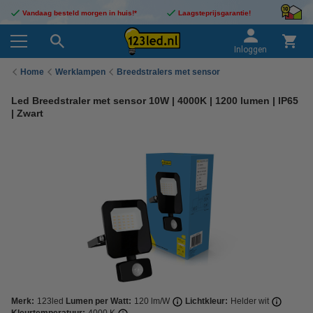
Vandaag besteld morgen in huis!*
Laagsteprijsgarantie!
Inloggen
Home
Werklampen
Breedstralers met sensor
Led Breedstraler met sensor 10W | 4000K | 1200 lumen | IP65
| Zwart
Merk:
123led
Lumen per Watt:
120 lm/W
Lichtkleur:
Helder wit