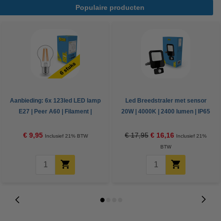
Populaire producten
Aanbieding: 6x 123led LED lamp
Led Breedstraler met sensor
E27 | Peer A60 | Filament |
20W | 4000K | 2400 lumen | IP65
2700K | 7W (60W)
| Zwart
€ 9,95
€ 17,95
€ 16,16
Inclusief 21% BTW
Inclusief 21%
BTW