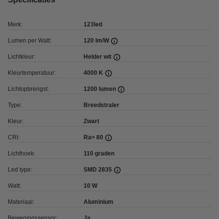
Merk:
123led
Lumen per Watt:
120 lm/W
Lichtkleur:
Helder wit
Kleurtemperatuur:
4000 K
Lichtopbrengst:
1200 lumen
Type:
Breedstraler
Kleur:
Zwart
CRI:
Ra> 80
Lichthoek:
110 graden
Led type:
SMD 2835
Watt:
10 W
Materiaal:
Aluminium
Bewegingssensor:
Ja