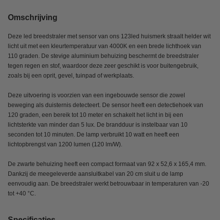
Omschrijving
Deze led breedstraler met sensor van ons 123led huismerk straalt helder wit
licht uit met een kleurtemperatuur van 4000K en een brede lichthoek van
110 graden. De stevige aluminium behuizing beschermt de breedstraler
tegen regen en stof, waardoor deze zeer geschikt is voor buitengebruik,
zoals bij een oprit, gevel, tuinpad of werkplaats.
Deze uitvoering is voorzien van een ingebouwde sensor die zowel
beweging als duisternis detecteert. De sensor heeft een detectiehoek van
120 graden, een bereik tot 10 meter en schakelt het licht in bij een
lichtsterkte van minder dan 5 lux. De brandduur is instelbaar van 10
seconden tot 10 minuten. De lamp verbruikt 10 watt en heeft een
lichtopbrengst van 1200 lumen (120 lm/W).
De zwarte behuizing heeft een compact formaat van 92 x 52,6 x 165,4 mm.
Dankzij de meegeleverde aansluitkabel van 20 cm sluit u de lamp
eenvoudig aan. De breedstraler werkt betrouwbaar in temperaturen van -20
tot +40 °C.
Specificaties